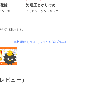
た花嫁
海運王とかりそめの新妻
ビン
青鹿毛スバル
シャロン・ケンドリック
椿野イメリ
せが受け取れます。
無料漫画を探す（じっくり試し読み）
レビュー）