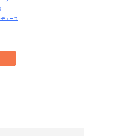
画
レディース
結