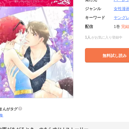
ジャンル
女性漫
キーワード
ヤング
配信
1巻
完
1人
がお気に入り登録中
無料試し読み
まんがタグ
集