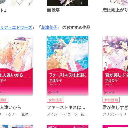
ト±
幽麗塔
リア・エドワーズ
」 「
花津美子
」 のおすすめ作品
漫画
女性漫画
女性漫画
人違いから
ファーストキスは永遠に
君が美しす
リー・ケナー
花津美子
メイシー・イエーツ
花津美子
アリソン・ケリ