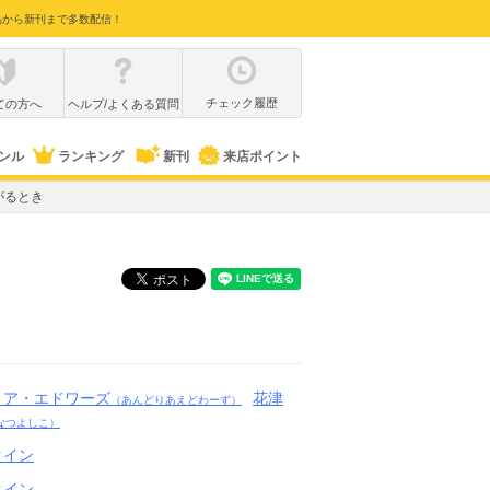
品から新刊まで多数配信！
チェック履歴
ての方へ
ヘルプ/よくある質問
ンル
ランキング
新刊
来店ポイント
がるとき
リア・エドワーズ
花津
（あんどりあえどわーず）
なつよしこ）
クイン
クイン