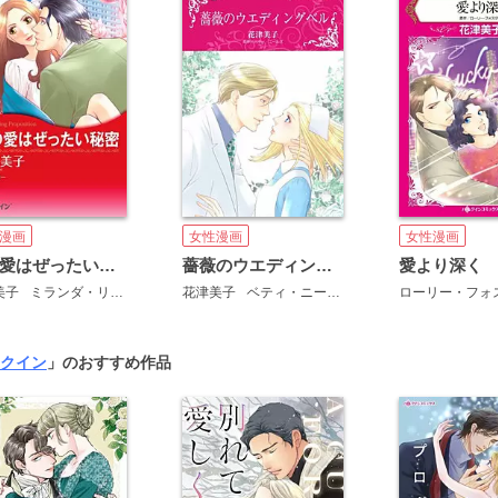
漫画
女性漫画
女性漫画
この愛はぜったい秘密 (カラー版)
薔薇のウエディングベル
愛より深く
美子
ミランダ・リー
花津美子
ベティ・ニールズ
クイン
」のおすすめ作品