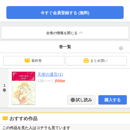
に屈辱を覚えたが、娘の手術費のために承諾し、ふたりは偽りの結婚生活を始
め…!?
今すぐ会員登録する (無料)
全巻の情報を
閉じる
巻一覧
最終巻
まとめ買い
天使の遺言(1)
128ページ
|
500pt
1
巻
試し読み
購入する
おすすめ作品
この作品を見た人はコチラも見ています