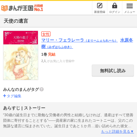
新規登録
ログイン
メニュー
天使の遺言
女性
マリー・フェラレーラ
水原冬
（まりーふぇられーら）
樹
（みずはらふゆき）
1巻
完結
2人
がお気に入り登録中
無料試し読み
みんなのまんがタグ
タグ編集
あらすじ | ストーリー
“30歳の誕生日までに勤勉な労働者の男性と結婚しなければ、遺産はすべて慈善
団体に寄付することとする”――資産家の家に生まれたコートニーは、父のこの
無謀な遺言に悩まされていた。誕生日まであと１か月…追い詰められた彼女
は、ゲストハウスの改修に来ていたたくましい男性ジョンに声をかける。「結
もっと詳細を見る▼
婚してくれたら、20万ドルあげるわ」――ジョンはお金で人を買うような彼女