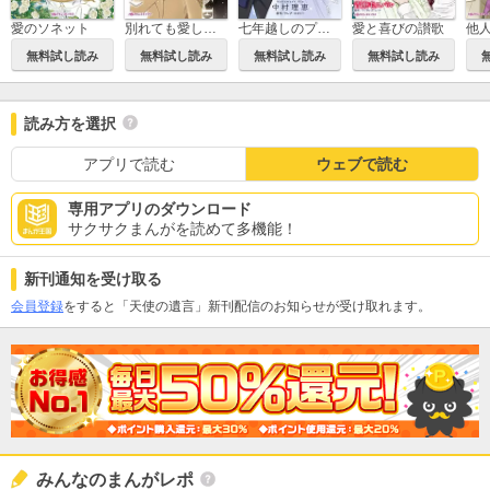
愛のソネット
別れても愛しくて
七年越しのプロポーズ
愛と喜びの讃歌
他
無料試し読み
無料試し読み
無料試し読み
無料試し読み
読み方を選択
アプリで読む
ウェブで読む
専用アプリのダウンロード
サクサクまんがを読めて多機能！
新刊通知を受け取る
会員登録
をすると「天使の遺言」新刊配信のお知らせが受け取れます。
みんなのまんがレポ