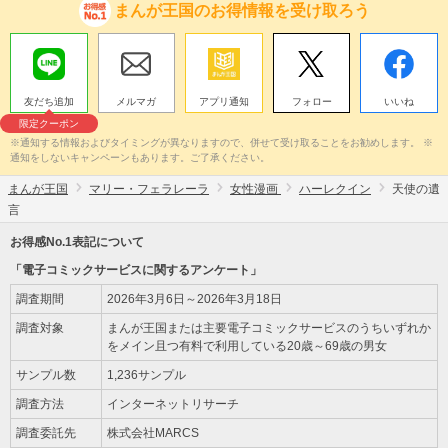
まんが王国のお得情報を受け取ろう
友だち追加
メルマガ
アプリ通知
フォロー
いいね
限定クーポン
※通知する情報およびタイミングが異なりますので、併せて受け取ることをお勧めします。 ※
通知をしないキャンペーンもあります。ご了承ください。
まんが王国
マリー・フェラレーラ
女性漫画
ハーレクイン
天使の遺
言
お得感No.1表記について
「電子コミックサービスに関するアンケート」
調査期間
2026年3月6日～2026年3月18日
調査対象
まんが王国または主要電子コミックサービスのうちいずれか
をメイン且つ有料で利用している20歳～69歳の男女
サンプル数
1,236サンプル
調査方法
インターネットリサーチ
調査委託先
株式会社MARCS