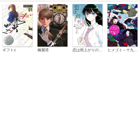
恋は雨上がりのように
ギフト±
幽麗塔
ヒメゴト～十九歳の制服～