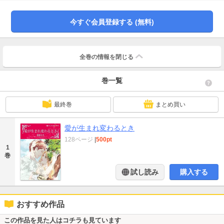
アダムは精悍に成長していたが、横柄な態度で彼女を子供扱いしてきて…!?
今すぐ会員登録する (無料)
全巻の情報を
閉じる
巻一覧
最終巻
まとめ買い
愛が生まれ変わるとき
128ページ
|
500pt
1
巻
試し読み
購入する
おすすめ作品
この作品を見た人はコチラも見ています