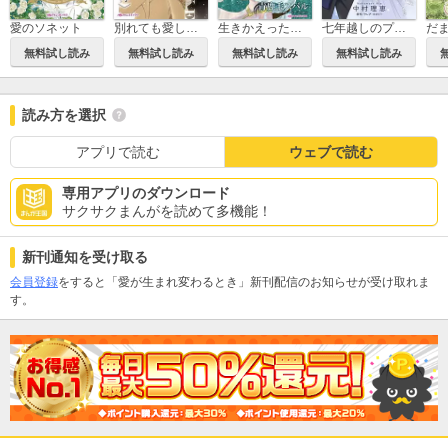
愛のソネット
別れても愛しくて
生きかえった花嫁
七年越しのプロポーズ
無料試し読み
無料試し読み
無料試し読み
無料試し読み
読み方を選択
アプリで読む
ウェブで読む
専用アプリのダウンロード
サクサクまんがを読めて多機能！
新刊通知を受け取る
会員登録
をすると「愛が生まれ変わるとき」新刊配信のお知らせが受け取れま
す。