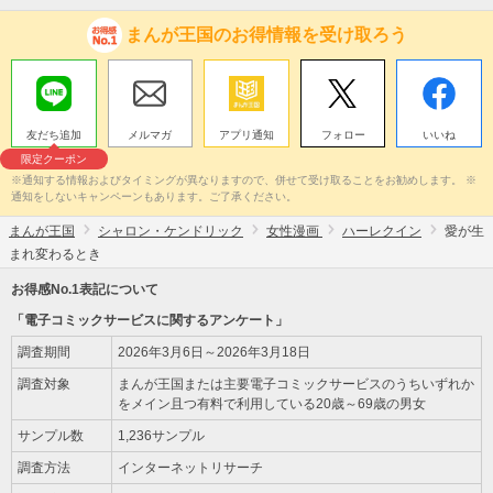
まんが王国のお得情報を受け取ろう
友だち追加
メルマガ
アプリ通知
フォロー
いいね
限定クーポン
※通知する情報およびタイミングが異なりますので、併せて受け取ることをお勧めします。 ※
通知をしないキャンペーンもあります。ご了承ください。
まんが王国
シャロン・ケンドリック
女性漫画
ハーレクイン
愛が生
まれ変わるとき
お得感No.1表記について
「電子コミックサービスに関するアンケート」
調査期間
2026年3月6日～2026年3月18日
調査対象
まんが王国または主要電子コミックサービスのうちいずれか
をメイン且つ有料で利用している20歳～69歳の男女
サンプル数
1,236サンプル
調査方法
インターネットリサーチ