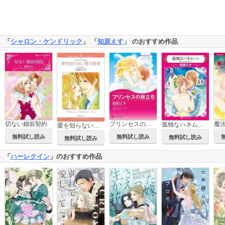
「
シャロン・ケンドリック
」 「
知原えす
」 のおすすめ作品
切ない婚前契約
プリンセスの旅立ち
孤独なハネムーン
愛を知らない億万長者
無料試し読み
無料試し読み
無料試し読み
無料試し読み
「
ハーレクイン
」のおすすめ作品