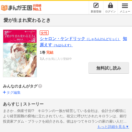
新規登録
ログイン
メニュー
愛が生まれ変わるとき
女性
シャロン・ケンドリック
知
（しゃろんけんどりっく）
原えす
（ちはらえす）
1巻
完結
3人
がお気に入り登録中
無料試し読み
みんなのまんがタグ
タグ編集
あらすじ | ストーリー
まさか…倒産寸前!? キロランの一族が経営している会社は、会計士の横領に
より経営困難の窮地に立たされていた。祖父に呼びだされたキロランは、銀行
投資家アダム・ブラックを紹介される。彼はかつてキロランの家の雇い人だっ
たが、今では“シャーク”と呼ばれ、大成功していた。祖父はこの会社の危機を救
もっと詳細を見る▼
ってもらえないかと彼に依頼したというのだ。幼い頃、キロランが憧れていた