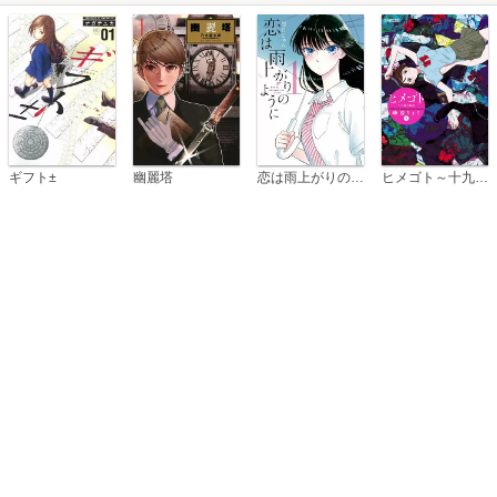
恋は雨上がりのように
ギフト±
幽麗塔
ヒメゴト～十九歳の制服～