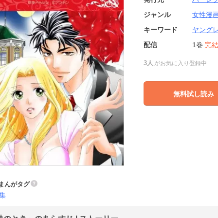
ジャンル
女性漫
キーワード
ヤング
配信
1巻
完
3人
がお気に入り登録中
無料試し読み
まんがタグ
集