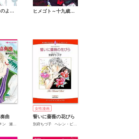
恋は雨上がりのように
ヒメゴト～十九歳の制服～
女性漫画
協奏曲
誓いに薔薇の花びら
チン
瀬戸みどり
別府ちづ子
ヘレン・ビアンチン