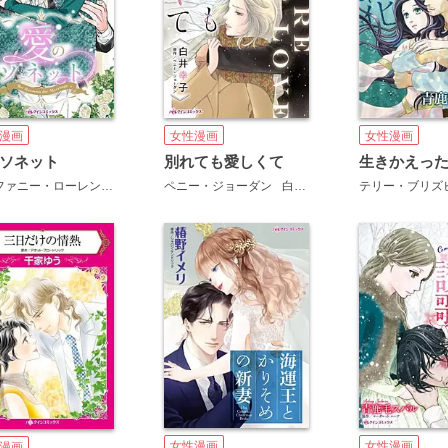
漫画
女性漫画
女性漫画
ソネット
別れても愛しくて
生きかえっ
ステファニー・ローレンス
わたぬきめん
ペニー・ジョーダン
白井幸子
テリー・ブリズ
女性漫画
女性漫画
漫画