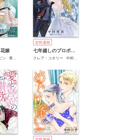
女性漫画
た花嫁
七年越しのプロポーズ
ビン
青鹿毛スバル
クレア・コネリー
中村理恵
女性漫画