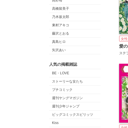
高野苺
高橋留美子
乃木坂太郎
東村アキコ
藤沢とおる
女性
真島ヒロ
愛の
矢沢あい
人気の掲載雑誌
BE・LOVE
ストーリーな女たち
プチコミック
週刊ヤングマガジン
週刊少年ジャンプ
ビッグコミックスピリッツ
Kiss
女性