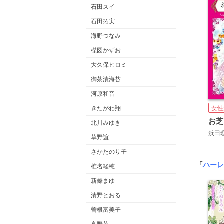
石田スイ
石田拓実
海野つなみ
楳図かずお
大久保ヒロミ
御茶漬海苔
河原和音
女性
きたがわ翔
お芝
北川みゆき
浜田
草野誼
さかたのり子
「
ハーレ
椎名軽穂
新條まゆ
清野とおる
曽根富美子