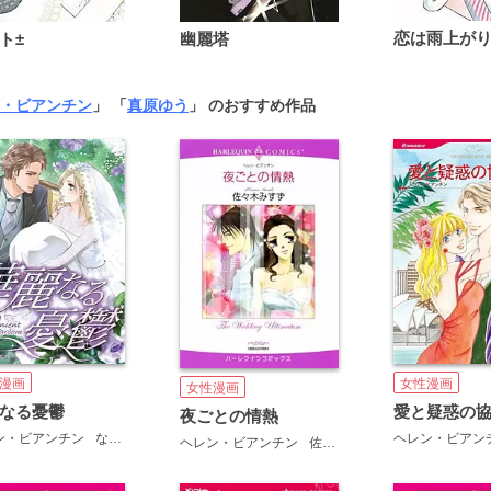
ト±
幽麗塔
・ビアンチン
」 「
真原ゆう
」 のおすすめ作品
漫画
女性漫画
女性漫画
なる憂鬱
愛と疑惑の
夜ごとの情熱
ン・ビアンチン
ながさわさとる
ヘレン・ビアン
ヘレン・ビアンチン
佐々木みすず