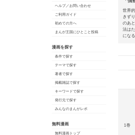
「情
ヘルプ／お問い合わせ
世界
ご利用ガイド
きず
のあ
初めての方へ
法は
まんが王国にひとこと投稿
にな
漫画を探す
条件で探す
テーマで探す
著者で探す
掲載雑誌で探す
キーワードで探す
発行元で探す
みんなのまんがレポ
無料漫画
1巻
無料漫画トップ