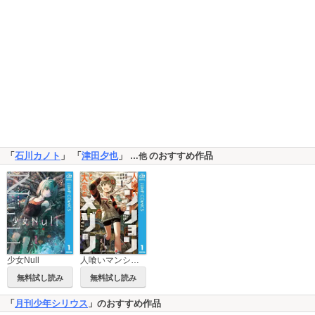
「
石川カノト
」 「
津田夕也
」
のおすすめ作品
…他
少女Null
人喰いマンションと大家のメゾン
無料試し読み
無料試し読み
「
月刊少年シリウス
」のおすすめ作品