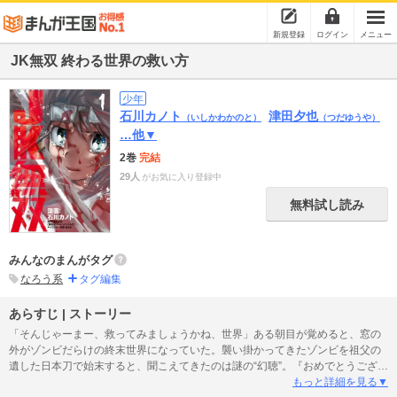
新規登録
ログイン
メニュー
JK無双 終わる世界の救い方
少年
石川カノト
津田夕也
（いしかわかのと）
（つだゆうや）
…他▼
2巻
完結
29人
がお気に入り登録中
無料試し読み
みんなのまんがタグ
なろう系
タグ編集
あらすじ | ストーリー
「そんじゃーまー、救ってみましょうかね、世界」ある朝目が覚めると、窓の
外がゾンビだらけの終末世界になっていた。襲い掛かってきたゾンビを祖父の
遺した日本刀で始末すると、聞こえてきたのは謎の“幻聴”。『おめでとうござい
ます！あなたのレベルが上がりました！』まるでＲＰＧのようなその声に従
もっと詳細を見る▼