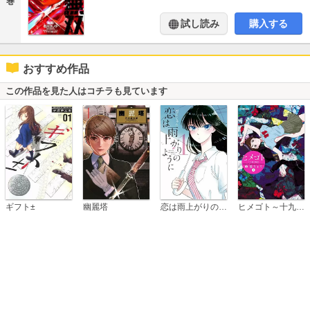
巻
試し読み
購入する
おすすめ作品
この作品を見た人はコチラも見ています
恋は雨上がりのように
ギフト±
幽麗塔
ヒメゴト～十九歳の制服～