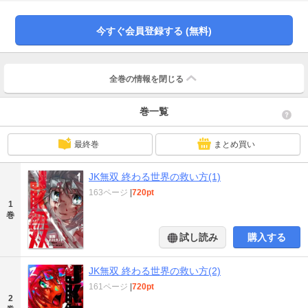
い、元引きこもりＪＫがスキルを取得し無双する！「小説家になろう」の人気
作、待望のコミカライズ!!
今すぐ会員登録する (無料)
全巻の情報を
閉じる
巻一覧
最終巻
まとめ買い
JK無双 終わる世界の救い方(1)
163ページ
|
720pt
1
巻
試し読み
購入する
JK無双 終わる世界の救い方(2)
161ページ
|
720pt
2