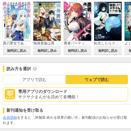
真の聖女である私は追放されました。だからこの国はもう終わりです
独身貴族は異世界を謳歌する ～結婚しない男の優雅なおひとりさまライフ～
勇者パーティを追い出された器用貧乏 ～パーティ事情で付与術士をやっていた剣士、万能へと至る～
転生したらスライムだった件
無料試し読み
無料試し読み
無料試し読み
無料試し読み
読み方を選択
アプリで読む
ウェブで読む
専用アプリのダウンロード
サクサクまんがを読めて多機能！
新刊通知を受け取る
会員登録
をすると「JK無双 終わる世界の救い方」新刊配信のお知らせが受け取
れます。