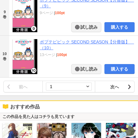
（9）
9
9ページ
|
100pt
巻
試し読み
購入する
ポプテピピック SECOND SEASON【分冊版】
（10）
10
13ページ
|
100pt
巻
試し読み
購入する
前へ
次へ
おすすめ作品
この作品を見た人はコチラも見ています