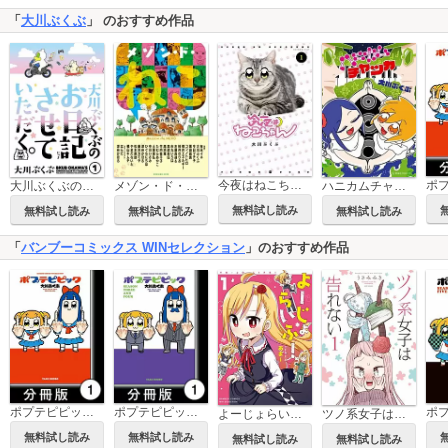
「
大川ぶくぶ
」 のおすすめ作品
今夜はねこちゃん
大川ぶくぶのお日記させていただく。
メゾン・ド・ねこ
ハニカムチャッカ
無料試し読み
無料試し読み
無料試し読み
無料試し読み
「
バンブーコミックス WINセレクション
」のおすすめ作品
ポプテピピック【分冊版】
ポプテピピック SEASON THREE AND FOUR【分冊版】
よーじょらいふ！
ツノ系女子は告れない
無料試し読み
無料試し読み
無料試し読み
無料試し読み