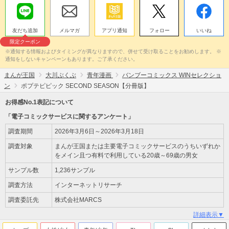
友だち追加
メルマガ
アプリ通知
フォロー
いいね
限定クーポン
※通知する情報およびタイミングが異なりますので、併せて受け取ることをお勧めします。 ※
通知をしないキャンペーンもあります。ご了承ください。
まんが王国
大川ぶくぶ
青年漫画
バンブーコミックス WINセレクショ
ン
ポプテピピック SECOND SEASON【分冊版】
お得感No.1表記について
「電子コミックサービスに関するアンケート」
調査期間
2026年3月6日～2026年3月18日
調査対象
まんが王国または主要電子コミックサービスのうちいずれか
をメイン且つ有料で利用している20歳～69歳の男女
サンプル数
1,236サンプル
調査方法
インターネットリサーチ
調査委託先
株式会社MARCS
詳細表示▼