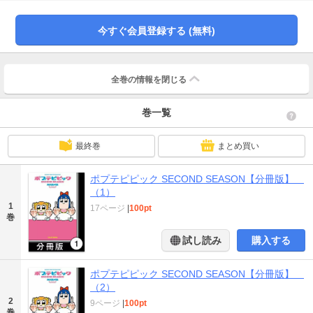
今すぐ会員登録する (無料)
全巻の情報を
閉じる
巻一覧
最終巻
まとめ買い
ポプテピピック SECOND SEASON【分冊版】
（1）
1
17ページ
|
100pt
巻
試し読み
購入する
ポプテピピック SECOND SEASON【分冊版】
（2）
2
9ページ
|
100pt
巻