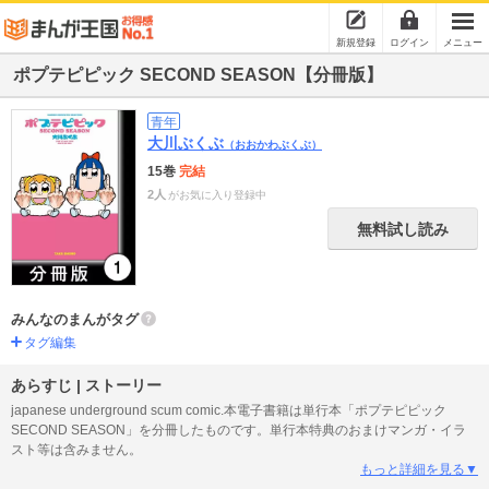
新規登録
ログイン
メニュー
ポプテピピック SECOND SEASON【分冊版】
青年
大川ぶくぶ
（おおかわぶくぶ）
15巻
完結
2人
がお気に入り登録中
無料試し読み
みんなのまんがタグ
タグ編集
あらすじ | ストーリー
japanese underground scum comic.本電子書籍は単行本「ポプテピピック
SECOND SEASON」を分冊したものです。単行本特典のおまけマンガ・イラ
スト等は含みません。
もっと詳細を見る▼