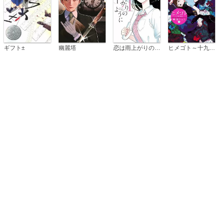
恋は雨上がりのように
ギフト±
幽麗塔
ヒメゴト～十九歳の制服～