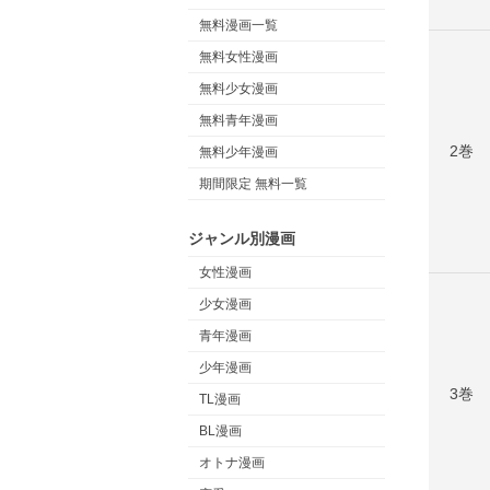
無料漫画一覧
無料女性漫画
無料少女漫画
無料青年漫画
2巻
無料少年漫画
期間限定 無料一覧
ジャンル別漫画
女性漫画
少女漫画
青年漫画
少年漫画
3巻
TL漫画
BL漫画
オトナ漫画