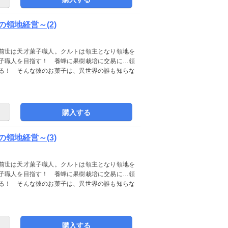
領地経営～(2)
前世は天才菓子職人。クルトは領主となり領地を
子職人を目指す！ 養蜂に果樹栽培に交易に…領
る！ そんな彼のお菓子は、異世界の誰も知らな
購入する
領地経営～(3)
前世は天才菓子職人。クルトは領主となり領地を
子職人を目指す！ 養蜂に果樹栽培に交易に…領
る！ そんな彼のお菓子は、異世界の誰も知らな
購入する