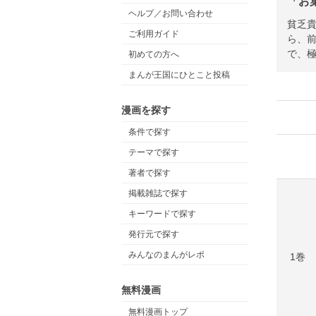
「お
ヘルプ／お問い合わせ
貧乏
ご利用ガイド
ら、
で、
初めての方へ
まんが王国にひとこと投稿
漫画を探す
条件で探す
テーマで探す
著者で探す
掲載雑誌で探す
キーワードで探す
発行元で探す
みんなのまんがレポ
1巻
無料漫画
無料漫画トップ