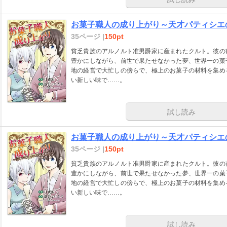
お菓子職人の成り上がり～天才パティシエの
35ページ |
150pt
貧乏貴族のアルノルト准男爵家に産まれたクルト。彼の
豊かにしながら、前世で果たせなかった夢、世界一の菓
地の経営で大忙しの傍らで、極上のお菓子の材料を集め
い新しい味で……。
試し読み
お菓子職人の成り上がり～天才パティシエの
35ページ |
150pt
貧乏貴族のアルノルト准男爵家に産まれたクルト。彼の
豊かにしながら、前世で果たせなかった夢、世界一の菓
地の経営で大忙しの傍らで、極上のお菓子の材料を集め
い新しい味で……。
試し読み