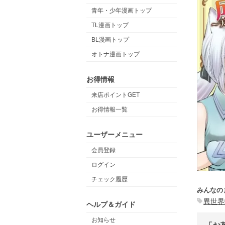
青年・少年漫画トップ
TL漫画トップ
BL漫画トップ
オトナ漫画トップ
お得情報
来店ポイントGET
お得情報一覧
ユーザーメニュー
会員登録
ログイン
チェック履歴
みんなの
異世界
ヘルプ＆ガイド
お知らせ