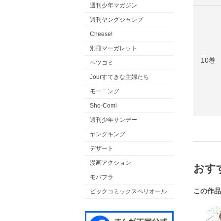
週刊少年マガジン
週刊ヤングジャンプ
Cheese!
別冊マーガレット
10巻
ベツコミ
Jourすてきな主婦たち
モーニング
Sho-Comi
週刊少年サンデー
ヤングキング
デザート
漫画アクション
おす
モバフラ
この作品
ビックコミックスペリオール