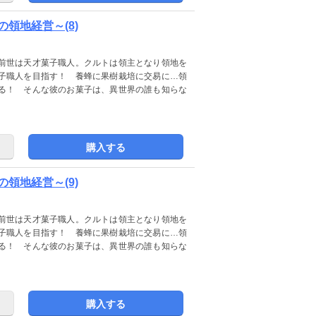
領地経営～(8)
前世は天才菓子職人。クルトは領主となり領地を
子職人を目指す！ 養蜂に果樹栽培に交易に…領
る！ そんな彼のお菓子は、異世界の誰も知らな
購入する
領地経営～(9)
前世は天才菓子職人。クルトは領主となり領地を
子職人を目指す！ 養蜂に果樹栽培に交易に…領
る！ そんな彼のお菓子は、異世界の誰も知らな
購入する