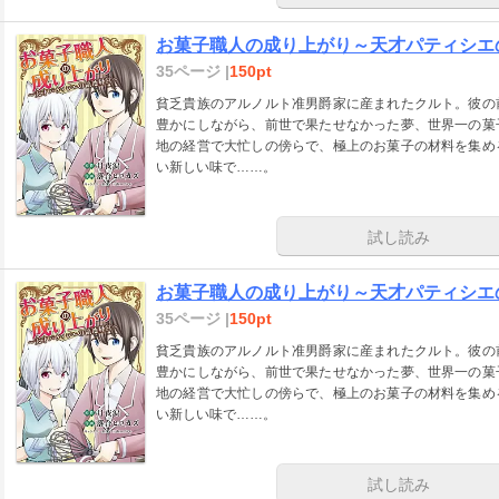
お菓子職人の成り上がり～天才パティシエの
35ページ |
150pt
貧乏貴族のアルノルト准男爵家に産まれたクルト。彼の
豊かにしながら、前世で果たせなかった夢、世界一の菓
地の経営で大忙しの傍らで、極上のお菓子の材料を集め
い新しい味で……。
試し読み
お菓子職人の成り上がり～天才パティシエの
35ページ |
150pt
貧乏貴族のアルノルト准男爵家に産まれたクルト。彼の
豊かにしながら、前世で果たせなかった夢、世界一の菓
地の経営で大忙しの傍らで、極上のお菓子の材料を集め
い新しい味で……。
試し読み