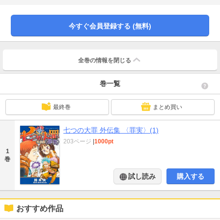
掲載された長編番外編「祭壇の王」もまとめて読める！
今すぐ会員登録する (無料)
全巻の情報を
閉じる
巻一覧
最終巻
まとめ買い
七つの大罪 外伝集 〈罪実〉(1)
203ページ
|
1000pt
1
巻
試し読み
購入する
おすすめ作品