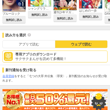
シャングリラ・フロンティア ～クソゲーハンター、神ゲーに挑まんとす～
はじめの一歩
週刊少年マガジン
ブルーロック
DA
無料試し読み
無料試し読み
無料試し読み
無料試し読み
読み方を選択
アプリで読む
ウェブで読む
専用アプリのダウンロード
サクサクまんがを読めて多機能！
新刊通知を受け取る
会員登録
をすると「七つの大罪 外伝集 〈罪実〉」新刊配信のお知らせが受け取
れます。