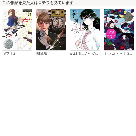
この作品を見た人はコチラも見ています
恋は雨上がりのように
ギフト±
幽麗塔
ヒメゴト～十九歳の制服～