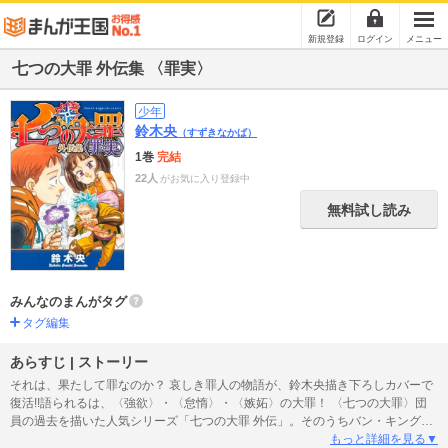
新規登録
ログイン
メニュー
七つの大罪 外伝集 〈罪実〉
少年
鈴木央
（すずきなかば）
1巻
完結
22人
がお気に入り登録中
無料試し読み
みんなのまんがタグ
タグ編集
あらすじ | ストーリー
それは、果たして罪なのか？ 哀しき罪人の物語が、鈴木央描き下ろしカバーで
復活!!語られるは、〈強欲〉・〈怠惰〉・〈嫉妬〉の大罪！ 〈七つの大罪〉団
員の過去を描いた人気シリーズ「七つの大罪 外伝」。そのうちバン・キング・
ディアンヌの３名分を、初のカラー扉付きで収録！ 複数巻にわたりバラバラに
もっと詳細を見る▼