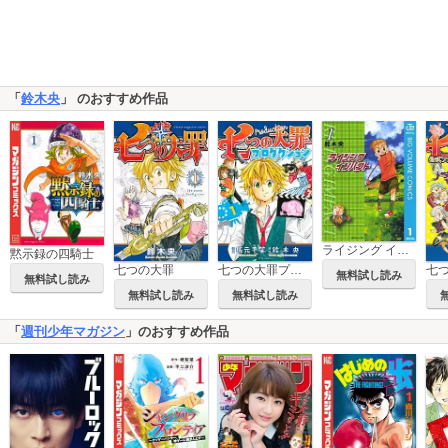
「
鈴木央
」 のおすすめ作品
ライジング インパクト
黙示録の四騎士
七つの大罪
七つの大罪プロダクション
無料試し読み
無料試し読み
無料試し読み
無料試し読み
「
週刊少年マガジン
」のおすすめ作品