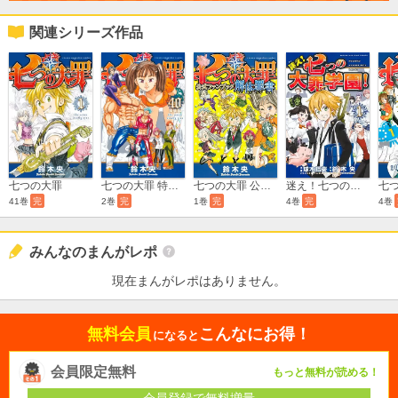
関連シリーズ作品
七つの大罪
七つの大罪 特装版
七つの大罪 公式ファンブック 解体罪書
迷え！七つの大罪学園！
41巻
完
2巻
完
1巻
完
4巻
完
4巻
みんなのまんがレポ
現在まんがレポはありません。
無料会員
こんなにお得！
になると
会員限定無料
もっと無料が読める！
会員登録で無料増量