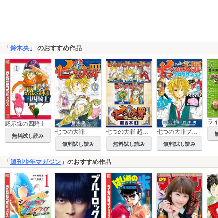
「
鈴木央
」 のおすすめ作品
黙示録の四騎士
七つの大罪
七つの大罪 超合本版
七つの大罪プロダクション
無料試し読み
無料試し読み
無料試し読み
無料試し読み
「
週刊少年マガジン
」のおすすめ作品