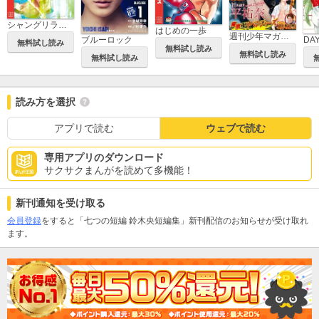
シャングリラ・フロンティア ～クソゲーハンター、神ゲーに挑まんとす～
はじめの一歩
週刊少年マガジン
ブルーロック
DA
無料試し読み
無料試し読み
無料試し読み
無料試し読み
読み方を選択
アプリで読む
ウェブで読む
専用アプリのダウンロード
サクサクまんがを読めて多機能！
新刊通知を受け取る
会員登録
をすると「七つの短編 鈴木央短編集」新刊配信のお知らせが受け取れ
ます。