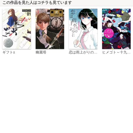
この作品を見た人はコチラも見ています
恋は雨上がりのように
ギフト±
幽麗塔
ヒメゴト～十九歳の制服～