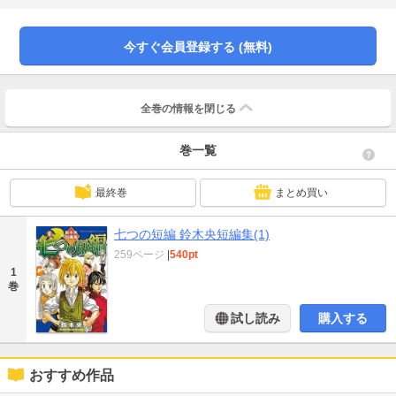
ールド”を御賞味あれ!!
今すぐ会員登録する (無料)
全巻の情報を
閉じる
巻一覧
最終巻
まとめ買い
七つの短編 鈴木央短編集(1)
259ページ
|
540pt
1
巻
試し読み
購入する
おすすめ作品