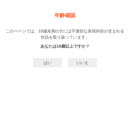
新規登録
ログイン
メニュー
年齢確認
花と有志 運命の恋って、ありますか？
このページでは、18歳未満の方には不適切な表現内容が含まれる
TL
作品を取り扱っています。
桃果コウ
（ももかこう）
8巻
完結
あなたは18歳以上ですか？
488人
がお気に入り登録中
無料試し読み
はい
いいえ
みんなのまんがタグ
タグ編集
あらすじ | ストーリー
「一目惚れなんだ 俺とつきあってくれ」頭も顔もスタイルも家柄も良い彼氏・
有志とのつきあいに不安を感じていた花。別れようかと思っていた矢先、有志
が事故に遭い記憶喪失に!! 病院に駆け付けた花は記憶を失った勇志に一目惚れ
されて!?
もっと詳細を見る▼