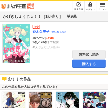
新規登録
ログイン
メニュー
かげきしょうじょ！！［1話売り］ 第9幕
少女
斉木久美子
（さいきくみこ）
45ページ
|
150pt
9巻
／ 70巻
まで配信
41人
がお気に入り登録中
無料試し読み
購入する
おすすめ作品
この作品を見た人はコチラも見ています