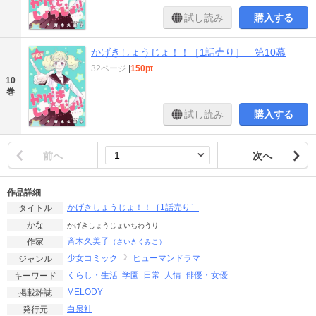
試し読み
購入する
かげきしょうじょ！！［1話売り］ 第10幕
32ページ
|
150pt
10
巻
試し読み
購入する
前へ
次へ
作品詳細
かげきしょうじょ！！［1話売り］
タイトル
かな
かげきしょうじょいちわうり
斉木久美子
作家
（さいきくみこ）
少女コミック
ヒューマンドラマ
ジャンル
くらし・生活
学園
日常
人情
俳優・女優
キーワード
MELODY
掲載雑誌
白泉社
発行元