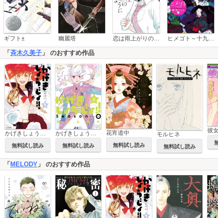
恋は雨上がりのように
ギフト±
幽麗塔
ヒメゴト～十九歳の制服～
「
斉木久美子
」 のおすすめ作品
彼
花宵道中
かげきしょうじょ！！
かげきしょうじょ！！ シーズンゼロ
モルヒネ
無料試し読み
無料試し読み
無料試し読み
無料試し読み
「
MELODY
」 のおすすめ作品