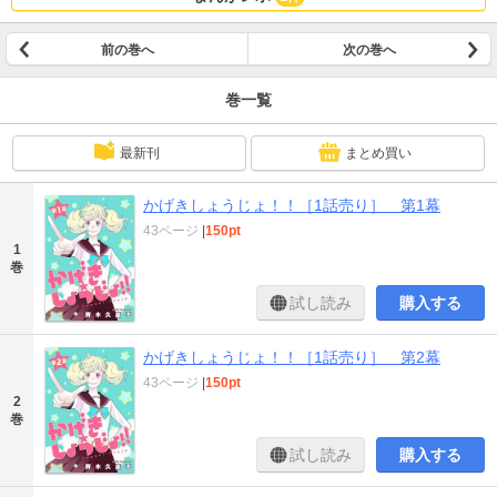
前の巻へ
次の巻へ
巻一覧
最新刊
まとめ買い
かげきしょうじょ！！［1話売り］ 第1幕
43ページ
|
150pt
1
巻
試し読み
購入する
かげきしょうじょ！！［1話売り］ 第2幕
43ページ
|
150pt
2
巻
試し読み
購入する