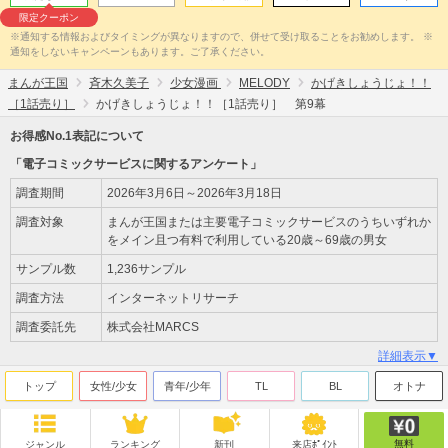
限定クーポン
※通知する情報およびタイミングが異なりますので、併せて受け取ることをお勧めします。 ※
通知をしないキャンペーンもあります。ご了承ください。
まんが王国
斉木久美子
少女漫画
MELODY
かげきしょうじょ！！
［1話売り］
かげきしょうじょ！！［1話売り］ 第9幕
お得感No.1表記について
「電子コミックサービスに関するアンケート」
調査期間
2026年3月6日～2026年3月18日
調査対象
まんが王国または主要電子コミックサービスのうちいずれか
をメイン且つ有料で利用している20歳～69歳の男女
サンプル数
1,236サンプル
調査方法
インターネットリサーチ
調査委託先
株式会社MARCS
詳細表示▼
トップ
女性/少女
青年/少年
TL
BL
オトナ
無料
ジャンル
ランキング
新刊
来店ﾎﾟｲﾝﾄ