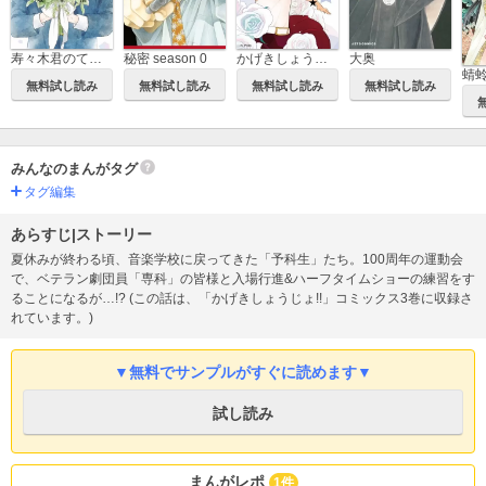
寿々木君のていねいな生活
秘密 season 0
かげきしょうじょ！！
大奥
蜻
無料試し読み
無料試し読み
無料試し読み
無料試し読み
みんなのまんがタグ
タグ編集
あらすじ|ストーリー
夏休みが終わる頃、音楽学校に戻ってきた「予科生」たち。100周年の運動会
で、ベテラン劇団員「専科」の皆様と入場行進&ハーフタイムショーの練習をす
ることになるが…!? (この話は、「かげきしょうじょ!!」コミックス3巻に収録さ
れています。)
▼無料でサンプルがすぐに読めます▼
試し読み
まんがレポ
1件