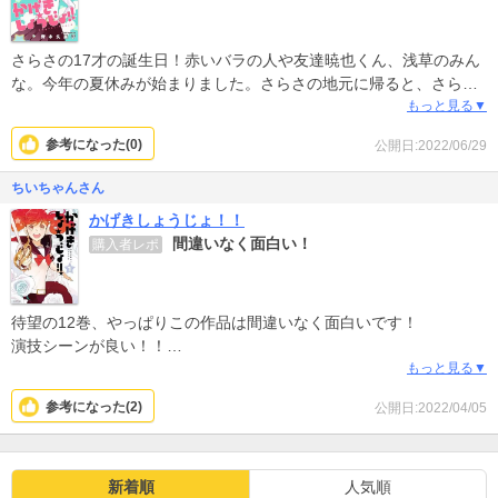
さらさの17才の誕生日！赤いバラの人や友達暁也くん、浅草のみん
な。今年の夏休みが始まりました。さらさの地元に帰ると、さらさ
の過去が気になります。
もっと見る▼
参考になった(
0
)
公開日:2022/06/29
ちいちゃんさん
かげきしょうじょ！！
間違いなく面白い！
購入者レポ
待望の12巻、やっぱりこの作品は間違いなく面白いです！
演技シーンが良い！！
毎回胸が熱くなります！
もっと見る▼
参考になった(
2
)
公開日:2022/04/05
新着順
人気順