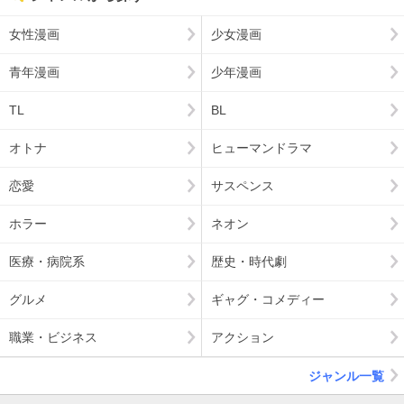
女性漫画
少女漫画
青年漫画
少年漫画
TL
BL
オトナ
ヒューマンドラマ
恋愛
サスペンス
ホラー
ネオン
医療・病院系
歴史・時代劇
グルメ
ギャグ・コメディー
職業・ビジネス
アクション
ジャンル一覧