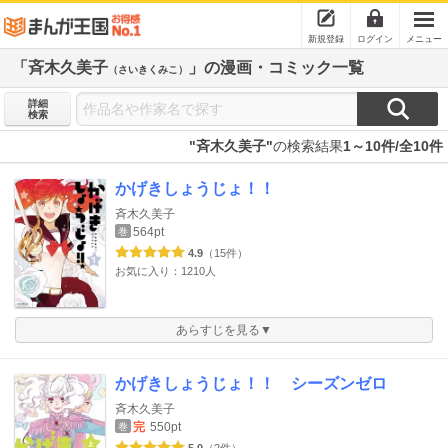
新規登録
ログイン
メニュー
「斉木久美子
」の漫画・コミック一覧
（さいきくみこ）
詳細
検索
"斉木久美子"
の検索結果
1～10件/全10件
かげきしょうじょ！！
斉木久美子
564pt
巻
4.9
（15件）
お気に入り：1210人
あらすじを見る▼
かげきしょうじょ！！ シーズンゼロ
斉木久美子
完
550pt
巻