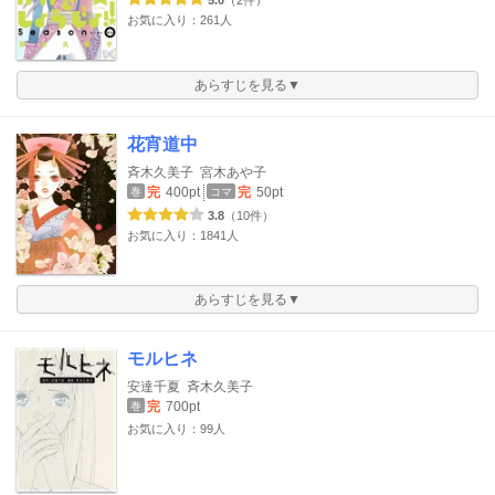
5.0
（2件）
お気に入り：261人
あらすじを見る▼
花宵道中
斉木久美子
宮木あや子
完
400pt
完
50pt
巻
コマ
3.8
（10件）
お気に入り：1841人
あらすじを見る▼
モルヒネ
安達千夏
斉木久美子
完
700pt
巻
お気に入り：99人