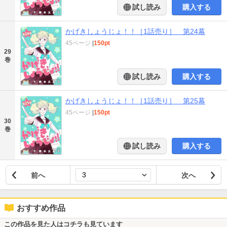
試し読み
購入する
かげきしょうじょ！！［1話売り］ 第24幕
45ページ
|
150pt
29
巻
試し読み
購入する
かげきしょうじょ！！［1話売り］ 第25幕
45ページ
|
150pt
30
巻
試し読み
購入する
前へ
次へ
おすすめ作品
この作品を見た人はコチラも見ています