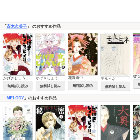
「
斉木久美子
」 のおすすめ作品
彼
花宵道中
かげきしょうじょ！！
かげきしょうじょ！！ シーズンゼロ
モルヒネ
無料試し読み
無料試し読み
無料試し読み
無料試し読み
「
MELODY
」のおすすめ作品