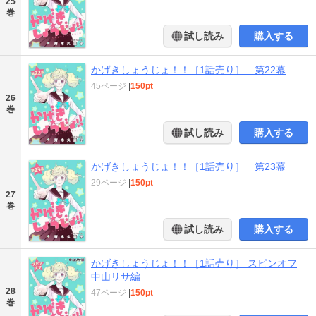
25
巻
試し読み
購入する
かげきしょうじょ！！［1話売り］ 第22幕
45ページ
|
150pt
26
巻
試し読み
購入する
かげきしょうじょ！！［1話売り］ 第23幕
29ページ
|
150pt
27
巻
試し読み
購入する
かげきしょうじょ！！［1話売り］ スピンオフ
中山リサ編
28
47ページ
|
150pt
巻