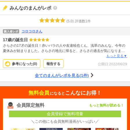
みんなのまんがレポ
(
5.0
)
評価数
1
件
コロコロさん
購入者レポ
17歳の誕生日
さらさの17才の誕生日！赤いバラの人や友達暁也くん、浅草のみんな。今年の
夏休みが始まりました。さらさの地元に帰ると、さらさの過去が気になりま
す。
もっと見る▼
参考になった(
0
)
報告する
公開日:
2022/06/29
全てのまんがレポを見る(1件)
無料会員
こんなにお得！
になると
会員限定無料
もっと無料が読める！
会員登録で無料増量
＼この他にも会員無料漫画がいっぱい／