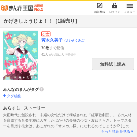
新規登録
ログイン
メニュー
かげきしょうじょ！！［1話売り］
少女
斉木久美子
（さいきくみこ）
70巻
まで配信
41人
がお気に入り登録中
無料試し読み
みんなのまんがタグ
タグ編集
あらすじ | ストーリー
大正時代に創設され、未婚の女性だけで構成された「紅華歌劇団」。その人材
を育成する音楽学校に入学したばかりの長身の少女・渡辺さらさ。トップスタ
ーを目指す彼女は、あこがれの「オスカル様」になれるのでしょうか!? (この話
は、「かげきしょうじょ!!」コミックス1巻に収録されています。)
もっと詳細を見る▼