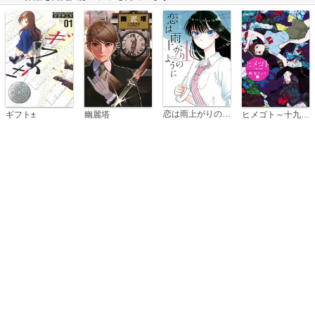
恋は雨上がりのように
ギフト±
幽麗塔
ヒメゴト～十九歳の制服～