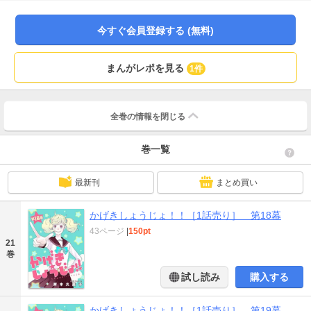
今すぐ会員登録する (無料)
まんがレポを見る
1件
全巻の情報を
閉じる
巻一覧
最新刊
まとめ買い
かげきしょうじょ！！［1話売り］ 第18幕
43ページ
|
150pt
21
巻
試し読み
購入する
かげきしょうじょ！！［1話売り］ 第19幕