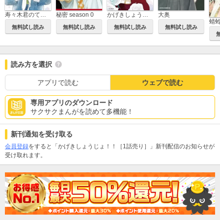
寿々木君のていねいな生活
秘密 season 0
かげきしょうじょ！！
大奥
蜻
無料試し読み
無料試し読み
無料試し読み
無料試し読み
読み方を選択
アプリで読む
ウェブで読む
専用アプリのダウンロード
サクサクまんがを読めて多機能！
新刊通知を受け取る
会員登録
をすると「かげきしょうじょ！！［1話売り］」新刊配信のお知らせが
受け取れます。