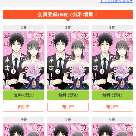
なく始まった契約結婚生活だけど、なんだかとても居心地が良くて…。「誰か
もっと詳細を見る▼
に必要とされるって、こんなに嬉しいものなんだ」お互いの理想の為に契約結
婚をした２人は、『本当の夫婦』になれるのか！？恋とは？結婚とは？男女の
会員登録
無料増量！
(無料)で
在り方を描く不器用なラブストーリー！
1巻
2巻
3巻
無料で読む
無料で読む
無料で読む
割引中
割引中
割引中
4巻
5巻
6巻