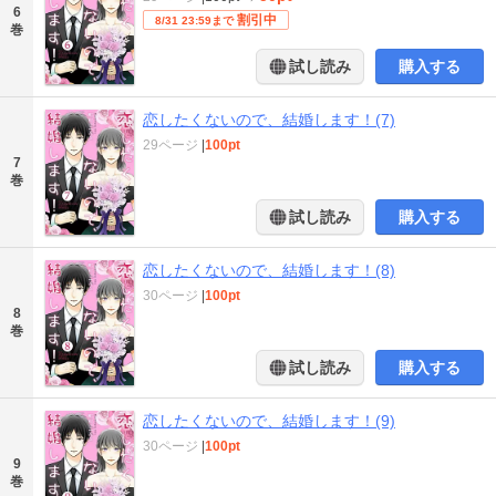
6
割引中
8/31 23:59まで
巻
試し読み
購入する
恋したくないので、結婚します！(7)
29ページ
|
100pt
7
巻
試し読み
購入する
恋したくないので、結婚します！(8)
30ページ
|
100pt
8
巻
試し読み
購入する
恋したくないので、結婚します！(9)
30ページ
|
100pt
9
巻