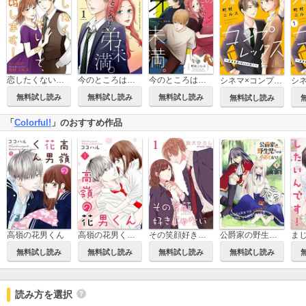
恋したくないので、結婚します！ 【合冊版】
今のところは、弟未満。
今のところは、弟未満。【描き下ろしおまけ付き特装版】
シネマ×コンプレックス～逆身長差10cmの恋人～【単話】
無料試し読み
無料試し読み
無料試し読み
無料試し読み
「
Colorful!
」のおすすめ作品
高嶺の花男くん
高嶺の花男くん【合冊版】
その笑顔好きじゃない【合冊版】
公爵家の野生児だけはやめておけ
無料試し読み
無料試し読み
無料試し読み
無料試し読み
読み方を選択