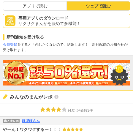
アプリで読む
ウェブで読む
専用アプリのダウンロード
サクサクまんがを読めて多機能！
新刊通知を受け取る
会員登録
をすると「恋したくないので、結婚します！」新刊配信のお知らせが
受け取れます。
みんなのまんがレポ
(
4.0
)
評価数
3
件
ほほほさん
購入者レポ
やーん！ワクワクするー！！！