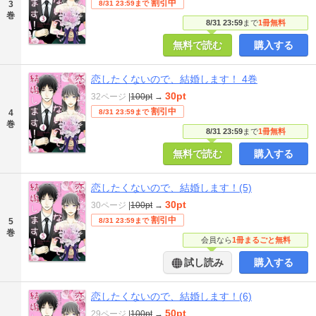
割引中
3
8/31 23:59まで
巻
8/31 23:59
まで
1冊無料
無料で読む
購入する
恋したくないので、結婚します！ 4巻
30pt
32ページ
|
100pt
→
割引中
4
8/31 23:59まで
巻
8/31 23:59
まで
1冊無料
無料で読む
購入する
恋したくないので、結婚します！(5)
30pt
30ページ
|
100pt
→
割引中
5
8/31 23:59まで
巻
会員なら
1冊まるごと無料
試し読み
購入する
恋したくないので、結婚します！(6)
50pt
29ページ
|
100pt
→