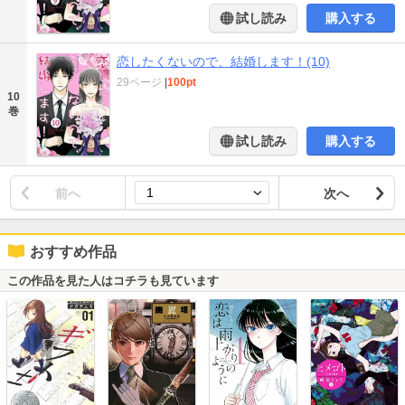
試し読み
購入する
恋したくないので、結婚します！(10)
29ページ
|
100pt
10
巻
試し読み
購入する
前へ
次へ
おすすめ作品
この作品を見た人はコチラも見ています