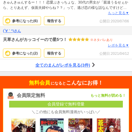
きゅんきゅんするー！！！ 恋愛ぶきっちょな、30代の男女が「親達うるせぇか
ら、とりあえず、仮面夫婦やらね？？」って、逃げ恋の様な話なんですけど。
雇用とかはないですけど。 2人とも可愛くてきゅーんってしました！！ こん
もっと見る▼
な、話が上手くいって、いい関係を気付くのは、現実的には難しいでしょう
参考になった(
6
)
報告する
公開日:
2020/07/06
が、いいなぁーって思っちゃったりします！！！
(´∀｀*)さん
天草さんがカッコイーので星5つ！
※ネタバレあり
レポを見る▼
参考になった(
2
)
報告する
公開日:
2021/04/12
全てのまんがレポを見る(3件)
無料会員
こんなにお得！
になると
会員限定無料
もっと無料が読める！
会員登録で無料増量
＼この他にも会員無料漫画がいっぱい／