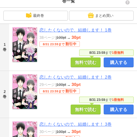
巻一覧
最終巻
まとめ買い
恋したくないので、結婚します！ 1巻
30pt
38ページ
|
100pt
→
割引中
1
8/31 23:59まで
巻
8/31 23:59
まで
1冊無料
無料で読む
購入する
恋したくないので、結婚します！ 2巻
30pt
29ページ
|
100pt
→
割引中
2
8/31 23:59まで
巻
8/31 23:59
まで
1冊無料
無料で読む
購入する
恋したくないので、結婚します！ 3巻
30pt
30ページ
|
100pt
→