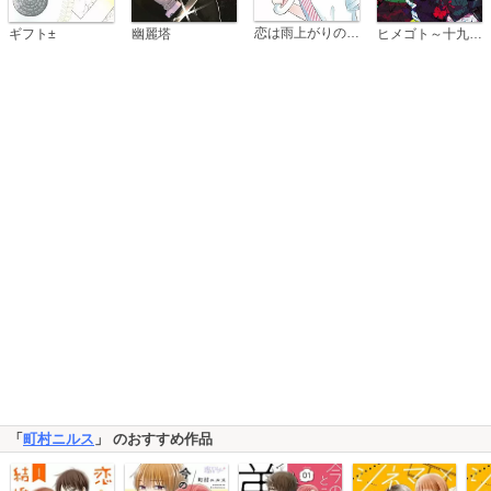
恋は雨上がりのように
ギフト±
幽麗塔
ヒメゴト～十九歳の制服～
「
町村ニルス
」 のおすすめ作品