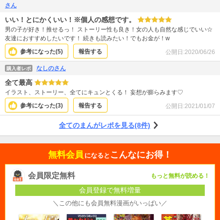
︎︎さん
いい！とにかくいい！※個人の感想です。
男の子が好き！推せるっ！ ストーリー性も良き！女の人も自然な感じでいい☆
友達におすすめしたいです！ 続きも読みたい！でもお金が！w
参考になった(
5
)
報告する
公開日:
2020/06/26
なしのさん
購入者レポ
全て最高
イラスト、ストーリー、全てにキュンとくる！ 妄想が膨らみます♡
参考になった(
3
)
報告する
公開日:
2021/01/07
全てのまんがレポを見る(8件)
無料会員
こんなにお得！
になると
会員限定無料
もっと無料が読める！
会員登録で無料増量
＼この他にも会員無料漫画がいっぱい／