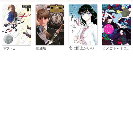
恋は雨上がりのように
ギフト±
幽麗塔
ヒメゴト～十九歳の制服～