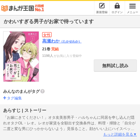
新規登録
ログイン
メニュー
かわいすぎる男子がお家で待っています
女性
高瀬わか
（たかせわか）
21巻
完結
1198人
がお気に入り登録中
無料試し読み
みんなのまんがタグ
タグ編集
あらすじ | ストーリー
「お嫁にきてください！」オタ友美形男子・ハルちゃんに同居を申し込んだ隠
れオタクOL・レオ。レオが家賃を全額出す交換条件は、料理・掃除と「自分が
二度と変な男にひっかからないよう」見張ること。顔がいい上にハイスペック
なハルちゃん、かわいい笑顔のお帰りと、美味しい料理にメイクのお世話ま
もっと詳細を見る▼