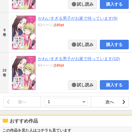
試し読み
購入する
かわいすぎる男子がお家で待っています(9)
63ページ
|
180pt
9
巻
試し読み
購入する
かわいすぎる男子がお家で待っています(10)
63ページ
|
180pt
10
巻
試し読み
購入する
前へ
次へ
おすすめ作品
この作品を見た人はコチラも見ています