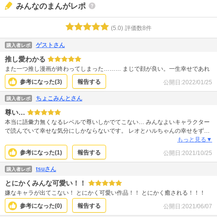
みんなのまんがレポ
(
5.0
)
評価数
8
件
ゲストさん
購入者レポ
推し愛わかる
また一つ推し漫画が終わってしまった……… まじで顔が良い。一生幸せであれ
参考になった(
3
)
報告する
公開日:
2022/01/25
ちょこみんとさん
購入者レポ
尊い…
本当に語彙力無くなるレベルで尊いしかでてこない… みんなよいキャラクター
で読んでいて幸せな気分にしかならないです。 レオとハルちゃんの幸せをずー
っと見守っていたい… まだまだ続きが楽しみなので、早く最新話来ないかな
もっと見る▼
ぁ〜と待ち遠しいです★
参考になった(
1
)
報告する
公開日:
2021/10/25
tsuさん
購入者レポ
とにかくみんな可愛い！！
嫌なキャラが出てこない！ とにかく可愛い作品！！ とにかく癒される！！！
参考になった(
0
)
報告する
公開日:
2021/06/07