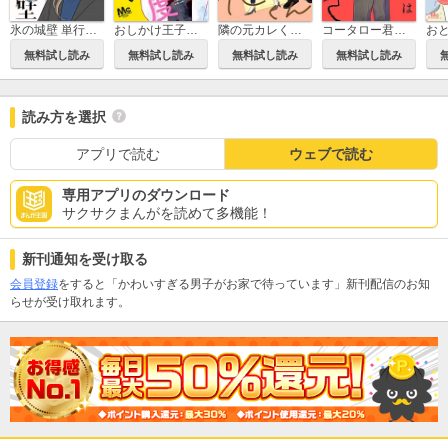
氷の城壁 単行本版【フルカラー】
おしかけ王子は2度おいしい 単行本版
隣の元カレくん 単行本版
コータロー君は嘘つき 単行本版
無料試し読み
無料試し読み
無料試し読み
無料試し読み
読み方を選択
アプリで読む
ウェブで読む
専用アプリのダウンロード
サクサクまんがを読めて多機能！
新刊通知を受け取る
会員登録
をすると「かわいすぎる男子がお家で待っています」新刊配信のお知
らせが受け取れます。