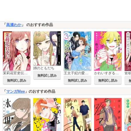
「
高瀬わか
」 のおすすめ作品
姉のともだち
茉莉花官吏伝～後宮女官、気まぐれ皇帝に見初められ～
王太子妃の愛人に抜擢された夫が、3分で返品されたらしい
かわいすぎる男子がお家で待っています 単行本版
無料試し読み
無料試し読み
無料試し読み
無料試し読み
「
マンガMee
」のおすすめ作品