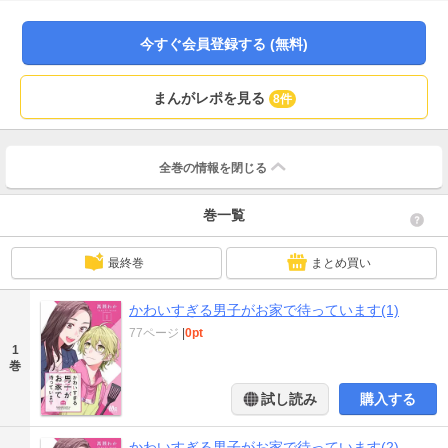
で！絶対恋愛にならない年の差友達だからこその心地よさ…と思っていたけれ
ど?? いたれりつくせりオタ友うっかりラブ！
今すぐ会員登録する (無料)
まんがレポを見る
8件
全巻の情報を
閉じる
巻一覧
最終巻
まとめ買い
かわいすぎる男子がお家で待っています(1)
77ページ
|
0pt
1
巻
試し読み
購入する
かわいすぎる男子がお家で待っています(2)