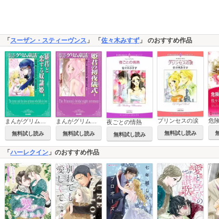
「
スーザン・スティーヴンス
」 「
佐々木みすず
」 のおすすめ作品
プリンセスの涙
まんがグリム童話 暴君と恋する奴隷姫
まんがグリム童話 姫君の初夜儀式
夜ごとの情熱
無料試し読み
無料試し読み
無料試し読み
無料試し読み
「
ハーレクイン
」のおすすめ作品