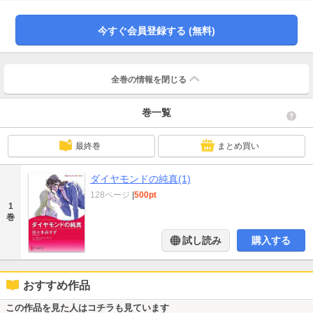
ち気さゆえに男性に免疫のない純真なエヴァはまんまと堕ちていき…。
今すぐ会員登録する (無料)
全巻の情報を
閉じる
巻一覧
最終巻
まとめ買い
ダイヤモンドの純真(1)
128ページ
|
500pt
1
巻
試し読み
購入する
おすすめ作品
この作品を見た人はコチラも見ています