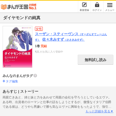
新規登録
ログイン
メニュー
ダイヤモンドの純真
女性
スーザン・スティーヴンス
（すーざんすてぃーぶん
佐々木みすず
す）
（ささきみすず）
1巻
完結
4人
がお気に入り登録中
無料試し読み
みんなのまんがタグ
タグ編集
あらすじ | ストーリー
両親亡きあと、姉と妹と力をあわせて両親の会社を守ろうとしているエヴァ。
ある時、出資者のローマンと仕事の話をしようとするが、傲慢なイタリア伯爵
である彼は、どうやら男嫌いで勝ち気なエヴァに興味をもったようで、強引な
アプローチを仕掛けてくる。癪にさわるが、彼はエヴァにとってもなぜか気に
もっと詳細を見る▼
なる、初めて出会うタイプの男性だった。彼の誘惑は手練手管に長け、その勝