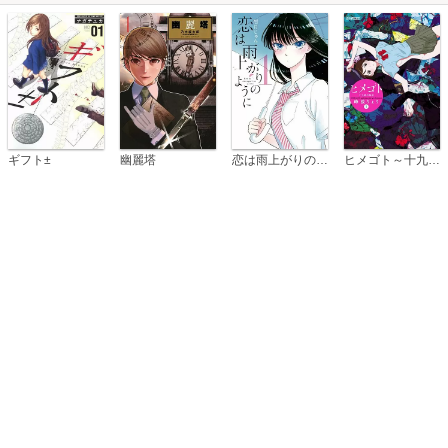
恋は雨上がりのように
ギフト±
幽麗塔
ヒメゴト～十九歳の制服～