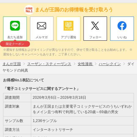
まんが王国のお得情報を受け取ろう
友だち追加
メルマガ
アプリ通知
フォロー
いいね
限定クーポン
※通知する情報およびタイミングが異なりますので、併せて受け取ることをお勧めします。 ※
通知をしないキャンペーンもあります。ご了承ください。
まんが王国
スーザン・スティーヴンス
女性漫画
ハーレクイン
ダイ
ヤモンドの純真
お得感No.1表記について
「電子コミックサービスに関するアンケート」
調査期間
2026年3月6日～2026年3月18日
調査対象
まんが王国または主要電子コミックサービスのうちいずれか
をメイン且つ有料で利用している20歳～69歳の男女
サンプル数
1,236サンプル
調査方法
インターネットリサーチ