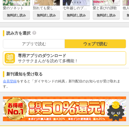
愛のソネット
別れても愛しくて
七年越しのプロポーズ
愛と喜びの讃歌
他
無料試し読み
無料試し読み
無料試し読み
無料試し読み
読み方を選択
アプリで読む
ウェブで読む
専用アプリのダウンロード
サクサクまんがを読めて多機能！
新刊通知を受け取る
会員登録
をすると「ダイヤモンドの純真」新刊配信のお知らせが受け取れま
す。