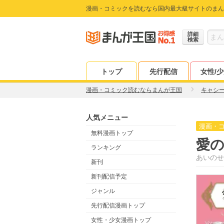
漫画・コミックを読むなら国内最大級サイトのまん
詳細
検索
トップ
先行配信
女性/
漫画・コミック読むならまんが王国
キャシ
人気メニュー
漫画・
無料漫画トップ
愛
ランキング
あいのせ
新刊
新刊配信予定
ジャンル
先行配信漫画トップ
女性・少女漫画トップ