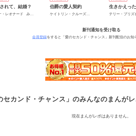
されて、結婚？
伯爵の愛人契約
生きかえっ
ナ・レオナード
みなみ恵夢
ケイトリン・クルーズ
津寺里可子
テリー・ブリズ
新刊通知を受け取る
会員登録
をすると「愛のセカンド・チャンス」新刊配信のお知
のセカンド・チャンス」のみんなのまんがレ
現在まんがレポはありません。