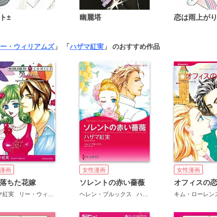
ト±
幽麗塔
ー・ウィリアムズ
」 「
ハザマ紅実
」 のおすすめ作品
女性漫画
漫画
女性漫画
ソレントの赤い薔薇
落ちた花嫁
オフィスの
ヘレン・ブルックス
ハザマ紅実
マ紅実
リー・ウィルキンソン
キム・ローレン