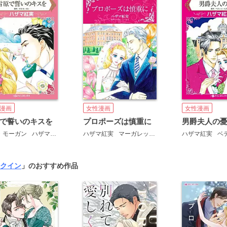
女性漫画
漫画
女性漫画
プロポーズは慎重に
で誓いのキスを
男爵夫人の
ハザマ紅実
マーガレット・メイヨー
・モーガン
ハザマ紅実
ハザマ紅実
ベテ
クイン
」のおすすめ作品