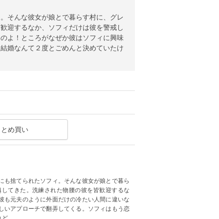
ィ。そんな彼女が娘とで暮らす村に、グレ
皆歓迎するなか、ソフィだけは彼を警戒し
いのよ！ところがなぜか彼はソフィに興味
、結婚なんて２度とごめんと決めていたけ
まとめ買い
にも捨てられたソフィ。そんな彼女が娘とで暮ら
越してきた。洗練された物腰の彼を皆歓迎するな
彼も元夫のように外面だけの冷たい人間に違いな
しいアプローチで翻弄してくる。ソフィはもう恋
れど…。