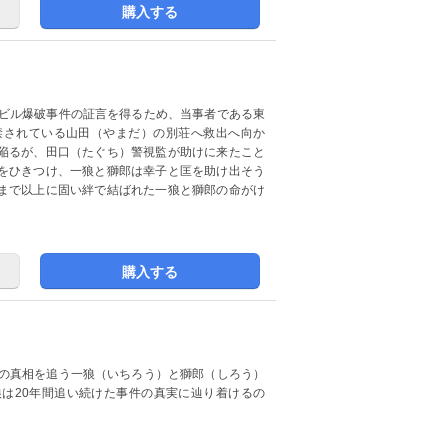
購入する
たビル爆破事件の証言を得るため、当事者である東
禁されている山田（やまだ）の別荘へ救出へ向か
陥るが、田口（たぐち）警視監が助けに来たこと
をひきつけ、一狼と獅郎は幸子と匡を助け出そう
まで以上に固い絆で結ばれた一狼と獅郎の命がけ
購入する
件の真相を追う一狼（いちろう）と獅郎（しろう）
は20年間追い続けた事件の真実に辿り着けるの