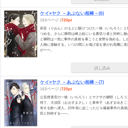
ケイ×ヤク －あぶない相棒－(6)
163ページ |
720pt
莉音（りおん）のもとに駆けつけた一狼（いちろう）と
つめる。さらに獅郎は峰上組にいる裏切り者と対峙し敵
と獅郎は一気に事件の真相を暴こうと攻勢を強める。し
人物に接触する。いつの間にか逃げ道を塞がれ危機に直
がーー。
試し読み
ケイ×ヤク －あぶない相棒－(7)
163ページ |
720pt
公安捜査官の一狼（いちろう）とヤクザの獅郎（しろう
得て、大須匡（おおすまさし）と東幸子（あずまゆきこ
有する館へ潜入。20年前に起こったビル爆破事件の真
田と対峙する――。