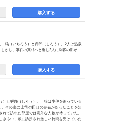
購入する
た一狼（いちろう）と獅郎（しろう）。2人は温泉
。しかし、事件の真相へと進む2人に刺客の影が…
購入する
う）と獅郎（しろう）。一狼は事件を追っている
し、その裏に上司の田口の存在があったことを知
されて訪れた部屋では意外な人物が待っていた。
しきる中、敵に誘拐され激しい拷問を受けていた