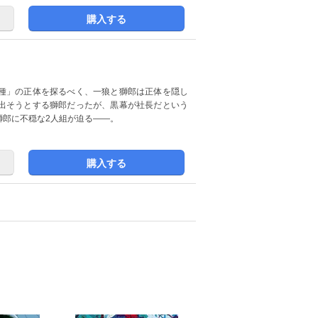
購入する
種」の正体を探るべく、一狼と獅郎は正体を隠し
出そうとする獅郎だったが、黒幕が社長だという
獅郎に不穏な2人組が迫る――。
購入する