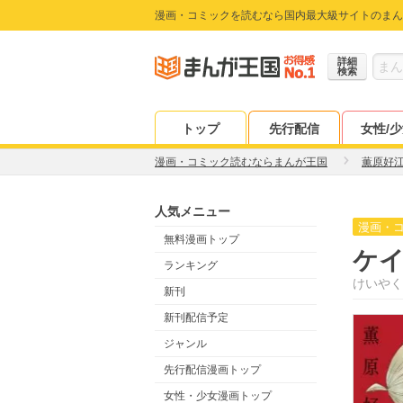
漫画・コミックを読むなら国内最大級サイトのまん
詳細
検索
トップ
先行配信
女性/
漫画・コミック読むならまんが王国
薫原好
人気メニュー
漫画・
無料漫画トップ
ケイ
ランキング
けいやく
新刊
新刊配信予定
ジャンル
先行配信漫画トップ
女性・少女漫画トップ