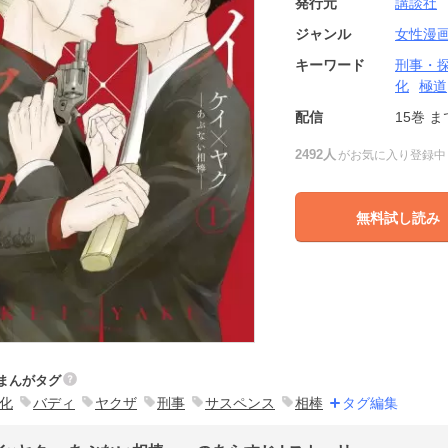
発行元
講談社
ジャンル
女性漫
キーワード
刑事・
化
極道
配信
15巻
ま
2492人
がお気に入り登録中
無料試し読み
まんがタグ
化
バディ
ヤクザ
刑事
サスペンス
相棒
タグ編集