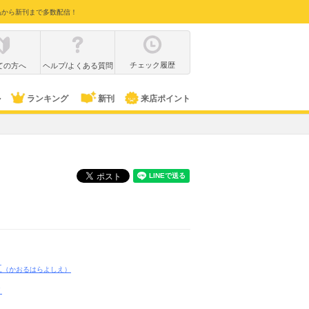
品から新刊まで多数配信！
チェック履歴
ての方へ
ヘルプ/よくある質問
ル
ランキング
新刊
来店ポイント
江
（かおるはらよしえ）
ィ