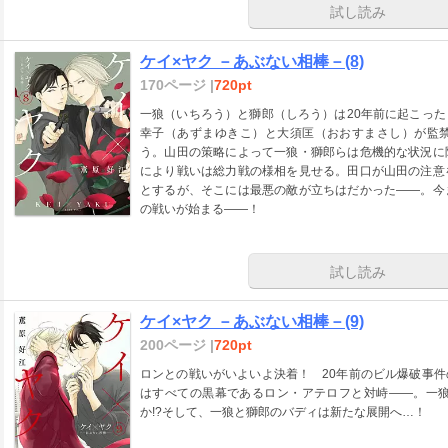
試し読み
ケイ×ヤク －あぶない相棒－(8)
170ページ |
720pt
一狼（いちろう）と獅郎（しろう）は20年前に起こっ
幸子（あずまゆきこ）と大須匡（おおすまさし）が監
う。山田の策略によって一狼・獅郎らは危機的な状況に
により戦いは総力戦の様相を見せる。田口が山田の注意
とするが、そこには最悪の敵が立ちはだかった――。今
の戦いが始まる――！
試し読み
ケイ×ヤク －あぶない相棒－(9)
200ページ |
720pt
ロンとの戦いがいよいよ決着！ 20年前のビル爆破事
はすべての黒幕であるロン・アテロフと対峙――。一狼
か!?そして、一狼と獅郎のバディは新たな展開へ…！