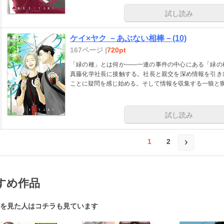
試し読み
ケイ×ヤク －あぶない相棒－(10)
167ページ |
720pt
「緑の種」とは何か――一連の事件の中心にある「緑の
真藤化学社長に接触する。社長と親交を深め情報を引き
ことに疑問を感じ始める。そして情報を収集する一狼と
試し読み
1
2
すめ作品
を見た人はコチラも見ています