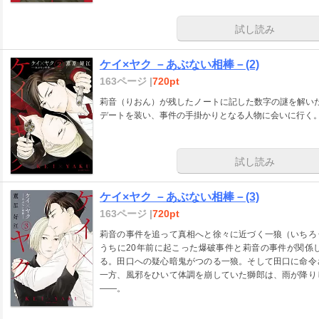
試し読み
ケイ×ヤク －あぶない相棒－(2)
163ページ |
720pt
莉音（りおん）が残したノートに記した数字の謎を解い
デートを装い、事件の手掛かりとなる人物に会いに行く
試し読み
ケイ×ヤク －あぶない相棒－(3)
163ページ |
720pt
莉音の事件を追って真相へと徐々に近づく一狼（いちろ
うちに20年前に起こった爆破事件と莉音の事件が関係
る。田口への疑心暗鬼がつのる一狼。そして田口に命令
一方、風邪をひいて体調を崩していた獅郎は、雨が降り
――。