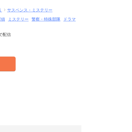
画
サスペンス・ミステリー
探偵
ミステリー
警察・特殊部隊
ドラマ
で配信