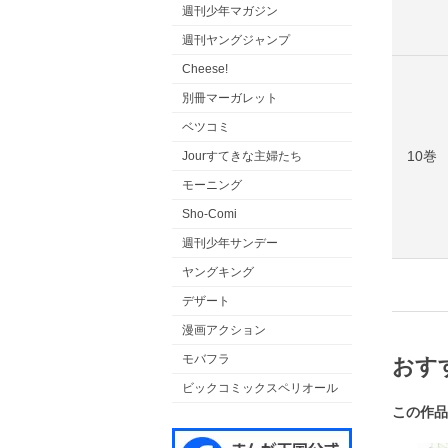
週刊少年マガジン
週刊ヤングジャンプ
Cheese!
別冊マーガレット
ベツコミ
10巻
Jourすてきな主婦たち
モーニング
Sho-Comi
週刊少年サンデー
ヤングキング
デザート
漫画アクション
モバフラ
おす
ビックコミックスペリオール
この作品