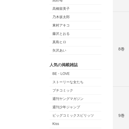
高野苺
高橋留美子
乃木坂太郎
東村アキコ
藤沢とおる
真島ヒロ
8巻
矢沢あい
人気の掲載雑誌
BE・LOVE
ストーリーな女たち
プチコミック
週刊ヤングマガジン
週刊少年ジャンプ
9巻
ビッグコミックスピリッツ
Kiss