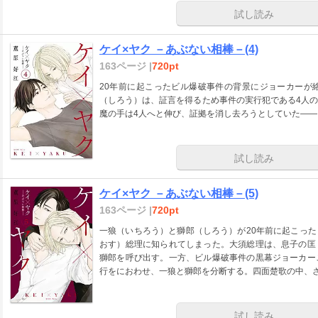
試し読み
ケイ×ヤク －あぶない相棒－(4)
163ページ |
720pt
20年前に起こったビル爆破事件の背景にジョーカーが
（しろう）は、証言を得るため事件の実行犯である4人
魔の手は4人へと伸び、証拠を消し去ろうとしていた――
試し読み
ケイ×ヤク －あぶない相棒－(5)
163ページ |
720pt
一狼（いちろう）と獅郎（しろう）が20年前に起こっ
おす）総理に知られてしまった。大須総理は、息子の匡
獅郎を呼び出す。一方、ビル爆破事件の黒幕ジョーカー
行をにおわせ、一狼と獅郎を分断する。四面楚歌の中、
試し読み