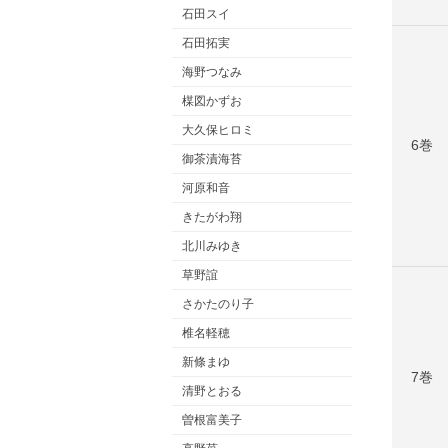
石田スイ
石田拓実
海野つなみ
楳図かずお
大久保ヒロミ
6巻
御茶漬海苔
河原和音
きたがわ翔
北川みゆき
草野誼
さかたのり子
椎名軽穂
新條まゆ
7巻
清野とおる
曽根富美子