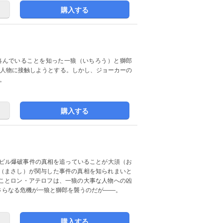
購入する
絡んでいることを知った一狼（いちろう）と獅郎
の人物に接触しようとする。しかし、ジョーカーの
。
購入する
たビル爆破事件の真相を追っていることが大須（お
（まさし）が関与した事件の真相を知られまいと
ことロン・アテロフは、一狼の大事な人物への凶
さらなる危機が一狼と獅郎を襲うのだが――。
購入する