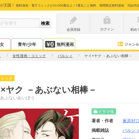
が王国！
無料漫画・電子コミックが10,000冊以上！1冊丸ごと無料、期間限定無料漫画、完結作
ログイン
会員登録
初め
少女
青年/少年
無料漫画
ジャン
江
女性漫画・コミック
パルシィ
ケイ×ヤク －あぶない相棒－
コミック
×ヤク －あぶない相棒－
あぶないあいぼう
ドラマ化
著者・作者
薫原好
掲載雑誌
パルシ