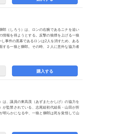
獅郎（しろう）は、ロンの右腕であるニナを追い
の情報を得ようとする。反撃の狼煙を上げる一狼
かし事件の黒幕であるロンは2人を消すため、ある
面する一狼と獅郎。その時、２人に意外な協力者
購入する
）は、議員の東高茂（あずまたかしげ）の協力を
）が監禁されている、志尾組初代組長・山田が所
相が明らかになる中、一狼と獅郎は死を覚悟して山