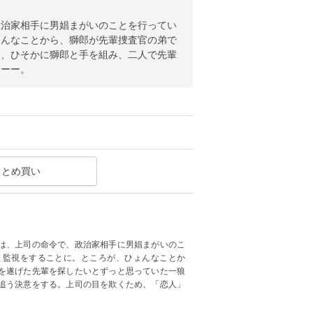
政治家相手に男娼まがいのことを行ってい
ょんなことから、獅郎が先輩捜査官の弟で
は、ひそかに獅郎と手を組み、二人で先輩
つーー。
まとめ買い
は、上司の命令で、政治家相手に男娼まがいのこ
と監視をすることに。ところが、ひょんなことか
を遂げた先輩を探したいとずっと思っていた一狼
追う決意をする。上司の目を欺くため、「恋人」