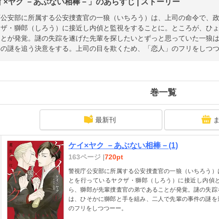
イ×ヤク －あぶない相棒－」のあらすじ | ストーリー
庁公安部に所属する公安捜査官の一狼（いちろう）は、上司の命令で、
クザ・獅郎（しろう）に接近し内偵と監視をすることに。ところが、ひ
ことが発覚。謎の失踪を遂げた先輩を探したいとずっと思っていた一狼
件の謎を追う決意をする。上司の目を欺くため、「恋人」のフリをしつ
巻一覧
最新刊
ケイ×ヤク －あぶない相棒－(1)
163ページ |
720pt
警視庁公安部に所属する公安捜査官の一狼（いちろう）
とを行っているヤクザ・獅郎（しろう）に接近し内偵
ら、獅郎が先輩捜査官の弟であることが発覚。謎の失踪
は、ひそかに獅郎と手を組み、二人で先輩の事件の謎を
のフリをしつつーー。