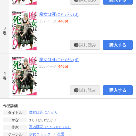
魔女は死にたがり(3)
157ページ
|
440pt
3
巻
試し読み
購入する
魔女は死にたがり(4)
156ページ
|
440pt
4
巻
試し読み
購入する
作品詳細
魔女は死にたがり
タイトル
かな
まじょはしにたがり
高内藤花
作家
（たかうちとうか）
少女コミック
恋愛
ジャンル