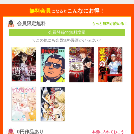
無料会員
こんなにお得！
になると
会員限定無料
もっと無料が読める！
会員登録で無料増量
＼この他にも会員無料漫画がいっぱい／
0円作品あり
本棚に入れておこう！