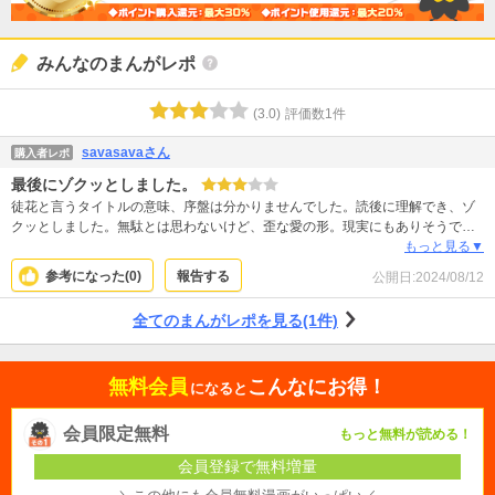
みんなのまんがレポ
(
3.0
)
評価数
1
件
savasavaさん
購入者レポ
最後にゾクッとしました。
徒花と言うタイトルの意味、序盤は分かりませんでした。読後に理解でき、ゾ
クッとしました。無駄とは思わないけど、歪な愛の形。現実にもありそうで
す。
もっと見る▼
参考になった(
0
)
報告する
公開日:
2024/08/12
全てのまんがレポを見る(1件)
無料会員
こんなにお得！
になると
会員限定無料
もっと無料が読める！
会員登録で無料増量