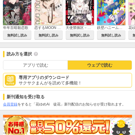
年年百暗殺恋歌
恋するMOON DOG
天使禁猟区－東京クロノス－
鉄壁ハニームーン
無料試し読み
無料試し読み
無料試し読み
無料試し読み
読み方を選択
アプリで読む
ウェブで読む
専用アプリのダウンロード
サクサクまんがを読めて多機能！
新刊通知を受け取る
会員登録
をすると「花ゆめAi 徒花」新刊配信のお知らせが受け取れます。