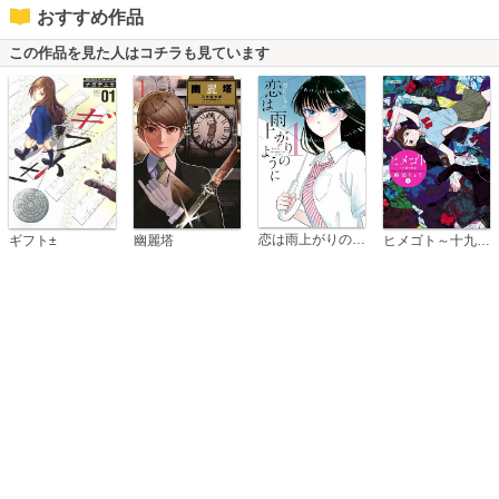
おすすめ作品
この作品を見た人はコチラも見ています
恋は雨上がりのように
ギフト±
幽麗塔
ヒメゴト～十九歳の制服～