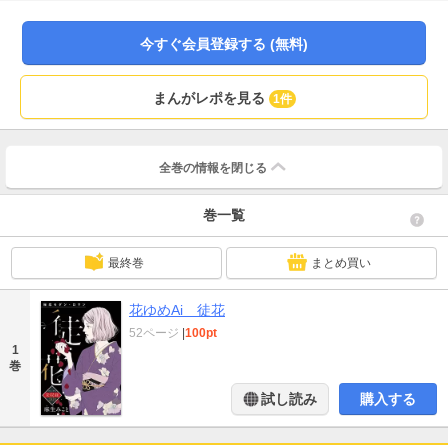
今すぐ会員登録する (無料)
まんがレポを見る
1件
全巻の情報を
閉じる
巻一覧
最終巻
まとめ買い
花ゆめAi 徒花
52ページ
|
100pt
1
巻
試し読み
購入する