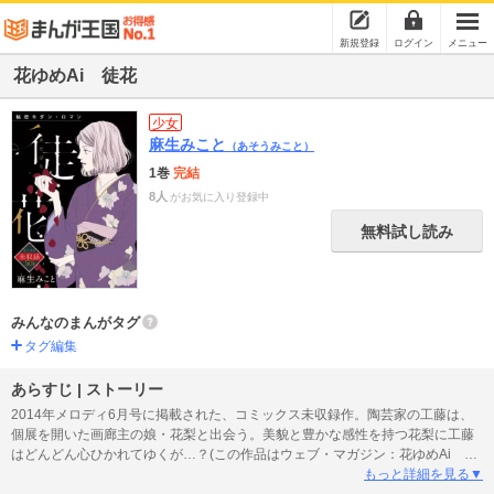
新規登録
ログイン
メニュー
花ゆめAi 徒花
少女
麻生みこと
（あそうみこと）
1巻
完結
8人
がお気に入り登録中
無料試し読み
みんなのまんがタグ
タグ編集
あらすじ | ストーリー
2014年メロディ6月号に掲載された、コミックス未収録作。陶芸家の工藤は、
個展を開いた画廊主の娘・花梨と出会う。美貌と豊かな感性を持つ花梨に工藤
はどんどん心ひかれてゆくが…？(この作品はウェブ・マガジン：花ゆめAi
Vol.16に収録されています。重複購入にご注意ください。)
もっと詳細を見る▼