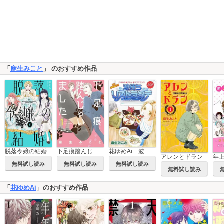
「
麻生みこと
」 のおすすめ作品
脱落令嬢の結婚
下足痕踏んじゃいました
花ゆめAi 波待ちリストランテ
アレンとドラン
無料試し読み
無料試し読み
無料試し読み
無料試し読み
「
花ゆめAi
」のおすすめ作品