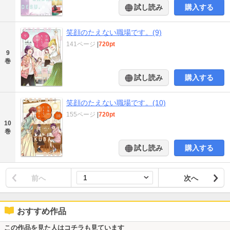
試し読み
購入する
笑顔のたえない職場です。(9)
141ページ
|
720pt
9
巻
試し読み
購入する
笑顔のたえない職場です。(10)
155ページ
|
720pt
10
巻
試し読み
購入する
前へ
次へ
おすすめ作品
この作品を見た人はコチラも見ています