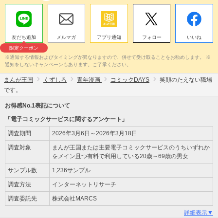
友だち追加
メルマガ
アプリ通知
フォロー
いいね
限定クーポン
※通知する情報およびタイミングが異なりますので、併せて受け取ることをお勧めします。 ※
通知をしないキャンペーンもあります。ご了承ください。
まんが王国
くずしろ
青年漫画
コミックDAYS
笑顔のたえない職場
です。
お得感No.1表記について
「電子コミックサービスに関するアンケート」
調査期間
2026年3月6日～2026年3月18日
調査対象
まんが王国または主要電子コミックサービスのうちいずれか
をメイン且つ有料で利用している20歳～69歳の男女
サンプル数
1,236サンプル
調査方法
インターネットリサーチ
調査委託先
株式会社MARCS
詳細表示▼