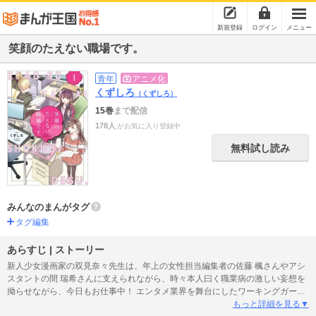
新規登録
ログイン
メニュー
笑顔のたえない職場です。
青年
アニメ化
くずしろ
（くずしろ）
15巻
まで配信
178人
がお気に入り登録中
無料試し読み
みんなのまんがタグ
タグ編集
あらすじ | ストーリー
新人少女漫画家の双見奈々先生は、年上の女性担当編集者の佐藤 楓さんやアシ
スタントの間 瑞希さんに支えられながら、時々本人曰く職業病の激しい妄想を
拗らせながら、今日もお仕事中！ エンタメ業界を舞台にしたワーキングガール
ズコメディ、第1巻！
もっと詳細を見る▼