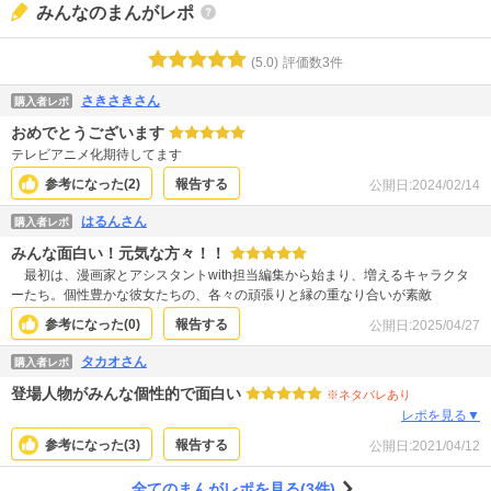
みんなのまんがレポ
(
5.0
)
評価数
3
件
さきさきさん
購入者レポ
おめでとうございます
テレビアニメ化期待してます
参考になった(
2
)
報告する
公開日:
2024/02/14
はるんさん
購入者レポ
みんな面白い！元気な方々！！
最初は、漫画家とアシスタントwith担当編集から始まり、増えるキャラクタ
ーたち。個性豊かな彼女たちの、各々の頑張りと縁の重なり合いが素敵
参考になった(
0
)
報告する
公開日:
2025/04/27
タカオさん
購入者レポ
登場人物がみんな個性的で面白い
※ネタバレあり
レポを見る▼
参考になった(
3
)
報告する
公開日:
2021/04/12
全てのまんがレポを見る(3件)