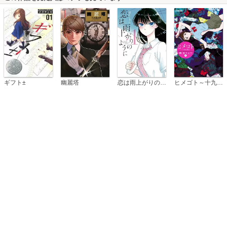
恋は雨上がりのように
ギフト±
幽麗塔
ヒメゴト～十九歳の制服～