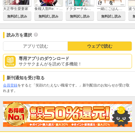
大正學生愛妻家
食糧人類Re: －Starving Re:velation－
ドクターチルドレン～小児外科医～
一緒にごはんをたべるだけ
無料試し読み
無料試し読み
無料試し読み
無料試し読み
読み方を選択
アプリで読む
ウェブで読む
専用アプリのダウンロード
サクサクまんがを読めて多機能！
新刊通知を受け取る
会員登録
をすると「笑顔のたえない職場です。」新刊配信のお知らせが受け取
れます。