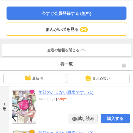
今すぐ会員登録する (無料)
まんがレポを見る
3件
全巻の情報を
閉じる
巻一覧
最新刊
まとめ買い
笑顔のたえない職場です。(1)
149ページ
|
720pt
1
巻
試し読み
購入する
笑顔のたえない職場です。(2)