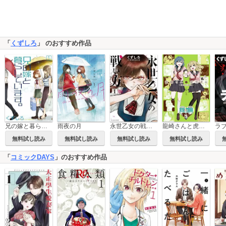
「
くずしろ
」 のおすすめ作品
永世乙女の戦い方
兄の嫁と暮らしています。
雨夜の月
龍崎さんと虎生さん ～百合姫短編集～
無料試し読み
無料試し読み
無料試し読み
無料試し読み
「
コミックDAYS
」のおすすめ作品