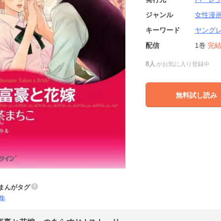
ジャンル
女性漫
キーワード
ヤング
配信
1巻
完
8人
がお気に入り登録中
無料試し読み
まんがタグ
集