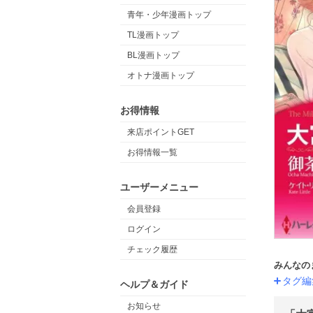
青年・少年漫画トップ
TL漫画トップ
BL漫画トップ
オトナ漫画トップ
お得情報
来店ポイントGET
お得情報一覧
ユーザーメニュー
会員登録
ログイン
チェック履歴
みんなの
タグ編
ヘルプ＆ガイド
お知らせ