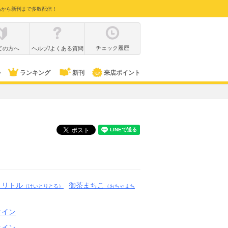
品から新刊まで多数配信！
チェック履歴
ての方へ
ヘルプ/よくある質問
ル
ランキング
新刊
来店ポイント
・リトル
御茶まちこ
（けいとりとる）
（おちゃまち
クイン
クイン