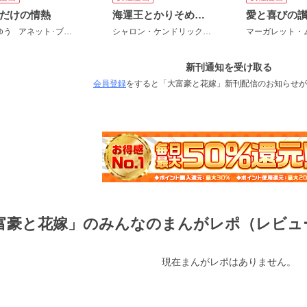
海運王とかりそめの新妻
愛と喜びの
だけの情熱
シャロン・ケンドリック
椿野イメリ
ゆう
アネット･ブロードリック
新刊通知を受け取る
会員登録
をすると「大富豪と花嫁」新刊配信のお知らせが
富豪と花嫁」のみんなのまんがレポ（レビュ
現在まんがレポはありません。