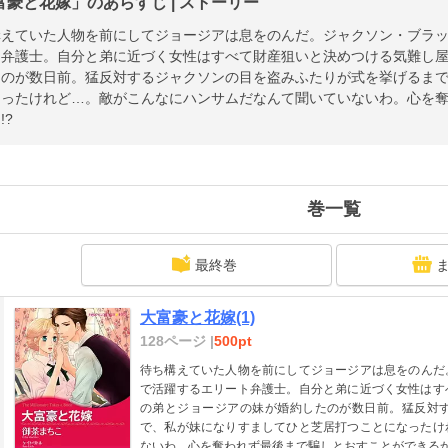
富豪と花嫁」のあらすじ | ストーリー
構えていた人物を前にしてジョージアは息をのんだ。ジャクソン・ブラ
ト弁護士。自分と弟に近づく女性はすべて財産狙いと決めつける気難し
たのが数日前。猛反対するジャクソンの目を盗みふたりが式を挙げるま
なったけれど…。敵がこんなにハンサムだなんて聞いていないわ。心を
!?
巻一覧
最終巻
大富豪と花嫁(1)
128ページ |
500pt
待ち構えていた人物を前にしてジョージアは息をのんだ
で活躍するエリート弁護士。自分と弟に近づく女性はす
の弟とジョージアの妹が婚約したのが数日前。猛反対
で、私が妹になりすましてひと芝居打つことになったけ
ないわ。心を奪われず最後まで騙しとおすことができるか