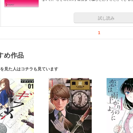
試し読み
1
すめ作品
を見た人はコチラも見ています