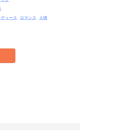
画
レディース
ロマンス
人情
結