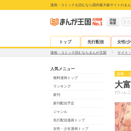
漫画・コミックを読むなら国内最大級サイトのまん
詳細
検索
トップ
先行配信
女性/
漫画・コミック読むならまんが王国
ケイト
人気メニュー
漫画・
無料漫画トップ
大
ランキング
だいふご
新刊
新刊配信予定
ジャンル
先行配信漫画トップ
女性・少女漫画トップ