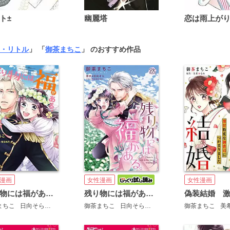
ト±
幽麗塔
・リトル
」 「
御茶まちこ
」 のおすすめ作品
女性漫画
女性漫画
漫画
残り物には福がある。【単話売】
残り物には福がある。
御茶まちこ
日向そら
椎名咲月
御茶まちこ
美
まちこ
日向そら
椎名咲月