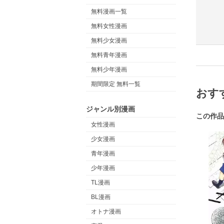
無料漫画一覧
無料女性漫画
無料少女漫画
無料青年漫画
無料少年漫画
期間限定 無料一覧
おす
ジャンル別漫画
この作品
女性漫画
少女漫画
青年漫画
少年漫画
TL漫画
BL漫画
オトナ漫画