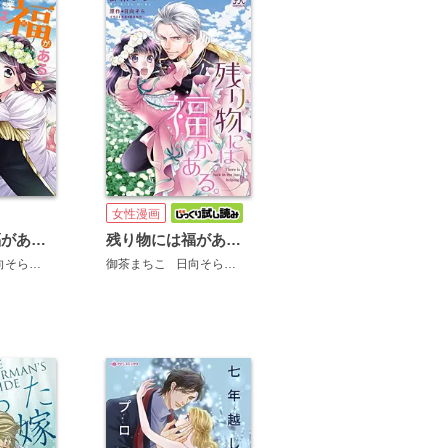
女性漫画
残り物には福がある。【単話売】
残り物には福がある。
御茶まちこ
日向そら
椎名咲月
向そら
椎名咲月