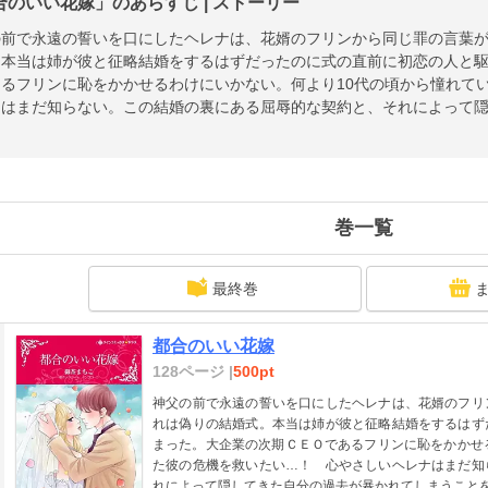
合のいい花嫁」のあらすじ | ストーリー
の前で永遠の誓いを口にしたヘレナは、花婿のフリンから同じ罪の言葉
。本当は姉が彼と征略結婚をするはずだったのに式の直前に初恋の人と
あるフリンに恥をかかせるわけにいかない。何より10代の頃から憧れて
ナはまだ知らない。この結婚の裏にある屈辱的な契約と、それによって
。
巻一覧
最終巻
都合のいい花嫁
128ページ |
500pt
神父の前で永遠の誓いを口にしたヘレナは、花婿のフリ
れは偽りの結婚式。本当は姉が彼と征略結婚をするはず
まった。大企業の次期ＣＥＯであるフリンに恥をかかせ
た彼の危機を救いたい…！ 心やさしいヘレナはまだ知
れによって隠してきた自分の過去が暴かれてしまうこと