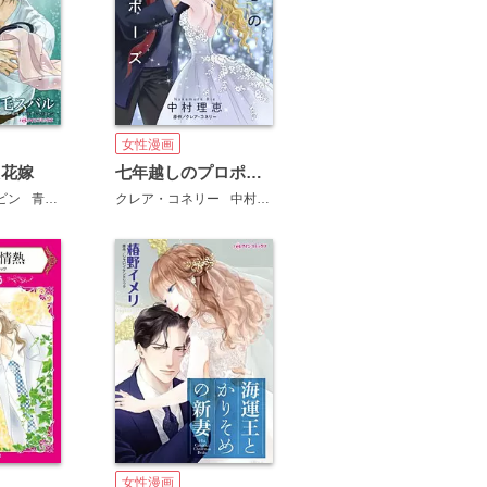
女性漫画
た花嫁
七年越しのプロポーズ
ビン
青鹿毛スバル
クレア・コネリー
中村理恵
女性漫画