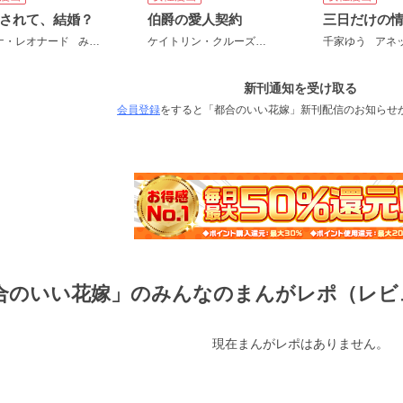
されて、結婚？
伯爵の愛人契約
三日だけの
ナ・レオナード
みなみ恵夢
ケイトリン・クルーズ
津寺里可子
千家ゆう
アネット･
新刊通知を受け取る
会員登録
をすると「都合のいい花嫁」新刊配信のお知らせ
合のいい花嫁」のみんなのまんがレポ（レビ
現在まんがレポはありません。