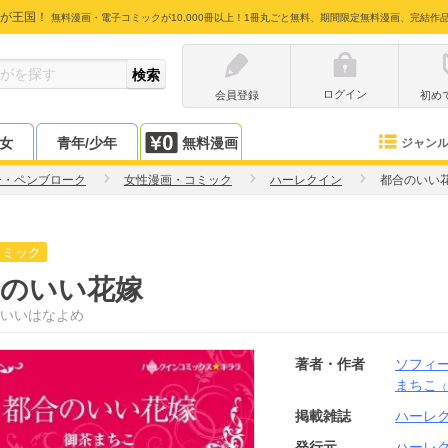
が王国！
無料漫画・電子コミックが10,000冊以上！1冊丸ごと無料、期間限定無料漫画、完結作
ログイン
会員登録
初め
少女
青年/少年
無料漫画
ジャン
ー・ペンブローク
女性漫画・コミック
ハーレクイン
都合のいい
コミック
合のいい花嫁
いいはなよめ
著者・作者
ソフィ
まちこ
（
掲載雑誌
ハーレ
発行元
ハーレ