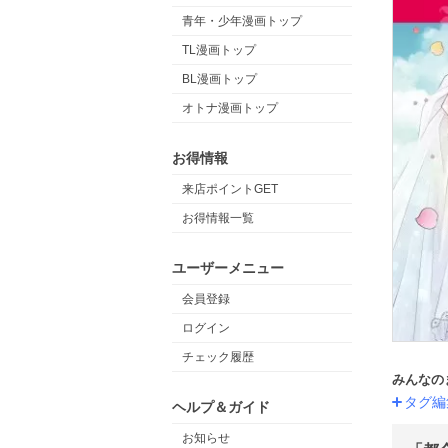
青年・少年漫画トップ
TL漫画トップ
BL漫画トップ
オトナ漫画トップ
お得情報
来店ポイントGET
お得情報一覧
ユーザーメニュー
会員登録
ログイン
チェック履歴
みんなの
タグ編
ヘルプ＆ガイド
お知らせ