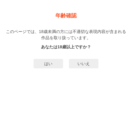
新規登録
ログイン
メニュー
年齢確認
シンデレラ、諦めました！
このページでは、18歳未満の方には不適切な表現内容が含まれる
TL
作品を取り扱っています。
山口ねね
（やまぐちねね）
1巻
完結
あなたは18歳以上ですか？
58人
がお気に入り登録中
無料試し読み
はい
いいえ
みんなのまんがタグ
両片想い
タグ編集
あらすじ | ストーリー
ガラスの靴は私にこそ与えられたものだと思ってた―― 初恋の彼・大地にこっ
ぴどく振られたひかるは彼を見返すため、会社勤務の父の紹介でエリートたち
と手当たり次第つき合う日々。そんなとき大地が海外赴任から8年ぶりに帰って
きて!?
もっと詳細を見る▼