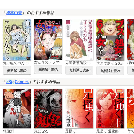
「
榎本由美
」 のおすすめ作品
女たちのドラマ
児童養護施設の子どもたち
壊
負け組でバカな7人の女たち
ブスで処女な6人の女たち
無料試し読み
無料試し読み
無料試し読み
無料試し読み
「
eBigComic4
」のおすすめ作品
報復刑
鬼になる
足掻く
足掻く 道化師たち
堕