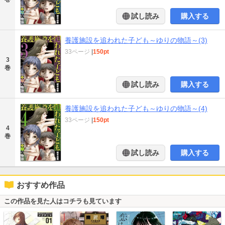
試し読み
購入する
養護施設を追われた子ども～ゆりの物語～(3)
33ページ
|
150pt
3
巻
試し読み
購入する
養護施設を追われた子ども～ゆりの物語～(4)
33ページ
|
150pt
4
巻
試し読み
購入する
おすすめ作品
この作品を見た人はコチラも見ています