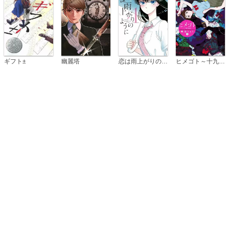
恋は雨上がりのように
ギフト±
幽麗塔
ヒメゴト～十九歳の制服～