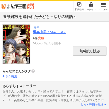
新規登録
ログイン
メニュー
養護施設を追われた子ども～ゆりの物語～
青年
榎本由美
（えのもとゆみ）
4巻
完結
34人
がお気に入り登録中
無料試し読み
みんなのまんがタグ
タグ編集
あらすじ | ストーリー
お母さん、お腹すいたよ。早く帰ってきて…！ 玄関にはびっしり粘着テー
プ。酷暑の中、電気の途絶えた暗い部屋で監禁された姉妹の悲痛な叫びが響
く…！ 高坂ゆりは小学１年生。病気の母・幸代と幼い弟ゆうたの3人でアパー
トで暮らしている。 幸代は高校を卒業してすぐにデキ婚した後、離婚。女手
もっと詳細を見る▼
ひとつで子供を養おうとするが仕事は長続きせず、職場を転々とした挙句、う