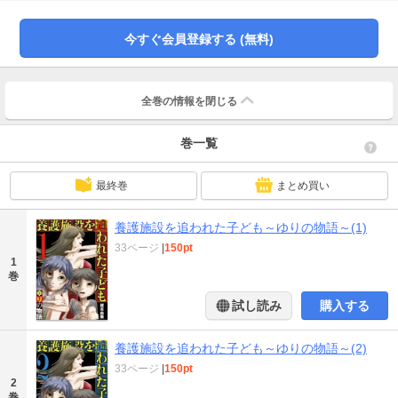
つ病を発症、ゴミ屋敷と化した部屋で二人の子供を放置して寝込んでいた。
母子の窮状にNPO法人から派遣されてきた世話好きの中年ボランティア牧田フ
今すぐ会員登録する (無料)
キエが知恵を授け幸代に生活保護と児童扶養手当の受給手続きをさせる。とこ
ろが、受給日、通帳を見て目を輝かせた幸代は支給金で自分の服を買ってしま
う…！ 「児童養護施設の子供たち」で衝撃を与えた著者が描く里親シリーズ
第6弾！
全巻の情報を
閉じる
巻一覧
最終巻
まとめ買い
養護施設を追われた子ども～ゆりの物語～(1)
33ページ
|
150pt
1
巻
試し読み
購入する
養護施設を追われた子ども～ゆりの物語～(2)
33ページ
|
150pt
2
巻