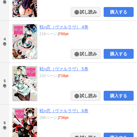
巻
試し読み
購入する
戦×恋（ヴァルラヴ） 4巻
216ページ
|
700pt
4
巻
試し読み
購入する
戦×恋（ヴァルラヴ） 5巻
232ページ
|
718pt
5
巻
試し読み
購入する
戦×恋（ヴァルラヴ） 6巻
296ページ
|
736pt
6
巻