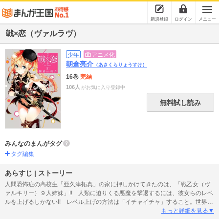
新規登録
ログイン
メニュー
戦×恋（ヴァルラヴ）
少年
アニメ化
朝倉亮介
（あさくらりょうすけ）
16巻
完結
106人
がお気に入り登録中
無料試し読み
みんなのまんがタグ
タグ編集
あらすじ | ストーリー
人間恐怖症の高校生「亜久津拓真」の家に押しかけてきたのは、「戦乙女（ヴ
ァルキリー）９人姉妹」!! 人類に迫りくる悪魔を撃退するには、彼女らのレベ
ルを上げるしかない!! レベル上げの方法は「イチャイチャ」すること。世界を
救う為のルームシェアラヴアクション、スタートです!!
もっと詳細を見る▼