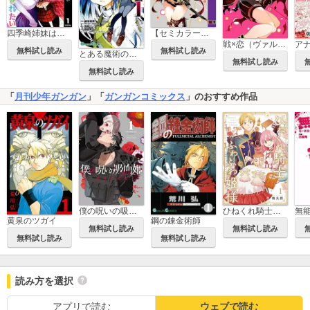
四季崎姉妹はあばかれたい
【セミカラー版】戦×恋（ヴァルラヴ）
戦×恋（ヴァルラヴ） 特装版
無料試し読み
無料試し読み
とある魔術の禁書目録 エンデュミオンの奇蹟
無料試し読み
無料試し読み
「
月刊少年ガンガン
」「
ガンガンコミックス
」のおすすめ作品
僕の呪いの吸血姫
ひねくれ騎士とふわふわ姫様 古城暮らしと小さなおうち
無
黄泉のツガイ
鋼の錬金術師
無料試し読み
無料試し読み
無料試し読み
無料試し読み
読み方を選択
アプリで読む
ウェブで読む