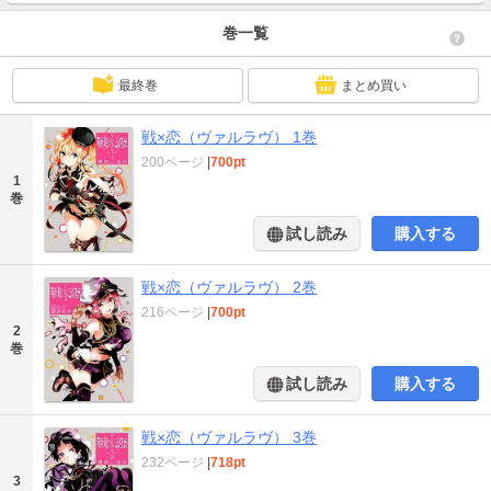
巻一覧
最終巻
まとめ買い
戦×恋（ヴァルラヴ） 1巻
200ページ
|
700pt
1
巻
試し読み
購入する
戦×恋（ヴァルラヴ） 2巻
216ページ
|
700pt
2
巻
試し読み
購入する
戦×恋（ヴァルラヴ） 3巻
232ページ
|
718pt
3