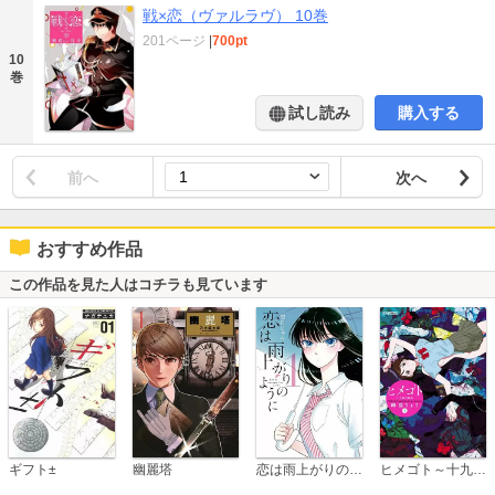
戦×恋（ヴァルラヴ） 10巻
201ページ
|
700pt
10
巻
試し読み
購入する
前へ
次へ
おすすめ作品
この作品を見た人はコチラも見ています
恋は雨上がりのように
ギフト±
幽麗塔
ヒメゴト～十九歳の制服～