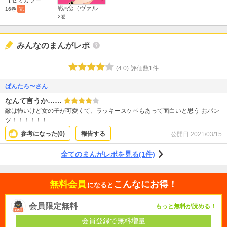
戦×恋（ヴァルラヴ） 特装版
16巻
完
2巻
みんなのまんがレポ
(
4.0
)
評価数
1
件
ぱんたろ〜さん
なんて言うか……
敵は怖いけど女の子が可愛くて、ラッキースケベもあって面白いと思う おパン
ツ！！！！！！
参考になった(
0
)
報告する
公開日:
2021/03/15
全てのまんがレポを見る(1件)
無料会員
こんなにお得！
になると
会員限定無料
もっと無料が読める！
会員登録で無料増量