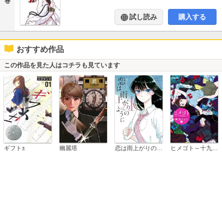
巻
試し読み
購入する
おすすめ作品
この作品を見た人はコチラも見ています
恋は雨上がりのように
ギフト±
幽麗塔
ヒメゴト～十九歳の制服～