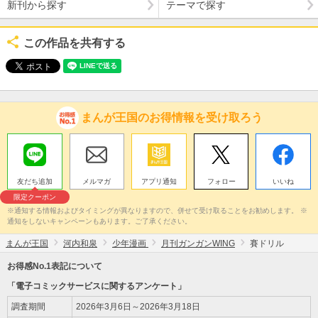
新刊から探す
テーマで探す
この作品を共有する
まんが王国のお得情報を受け取ろう
友だち追加
メルマガ
アプリ通知
フォロー
いいね
限定クーポン
※通知する情報およびタイミングが異なりますので、併せて受け取ることをお勧めします。 ※
通知をしないキャンペーンもあります。ご了承ください。
まんが王国
河内和泉
少年漫画
月刊ガンガンWING
賽ドリル
お得感No.1表記について
「電子コミックサービスに関するアンケート」
調査期間
2026年3月6日～2026年3月18日