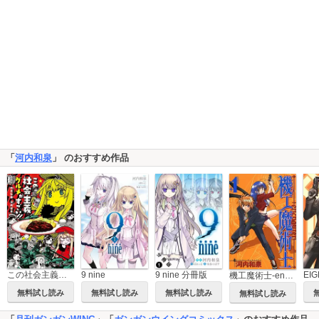
「
河内和泉
」 のおすすめ作品
この社会主義グルメがすごい!!
9 nine
9 nine 分冊版
EI
機工魔術士-enchanter-
無料試し読み
無料試し読み
無料試し読み
無料試し読み