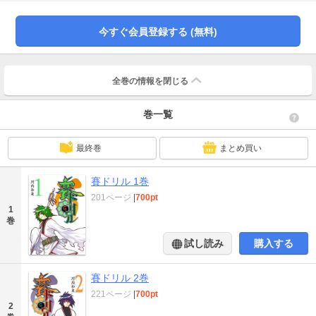
今すぐ会員登録する (無料)
全巻の情報を
閉じる
巻一覧
最終巻
まとめ買い
賽ドリル 1巻
201ページ
|
700pt
1
巻
試し読み
購入する
賽ドリル 2巻
221ページ
|
700pt
2