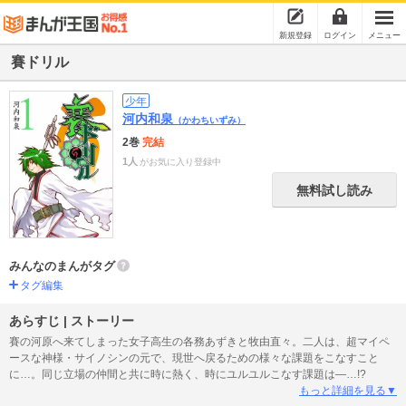
新規登録
ログイン
メニュー
賽ドリル
少年
河内和泉
（かわちいずみ）
2巻
完結
1人
がお気に入り登録中
無料試し読み
みんなのまんがタグ
タグ編集
あらすじ | ストーリー
賽の河原へ来てしまった女子高生の各務あずきと牧由直々。二人は、超マイペ
ースな神様・サイノシンの元で、現世へ戻るための様々な課題をこなすこと
に…。同じ立場の仲間と共に時に熱く、時にユルユルこなす課題は―…!?
もっと詳細を見る▼