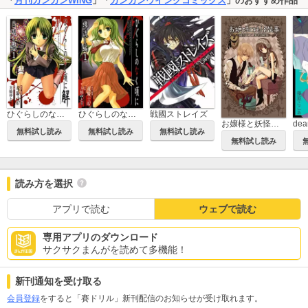
「
月刊ガンガンWING
」「
ガンガンウイングコミックス
」のおすすめ作品
ひぐらしのなく頃に解 目明し編
ひぐらしのなく頃に 綿流し編
戦國ストレイズ
お嬢様と妖怪執事 ―藤原ここあ短編集―
de
無料試し読み
無料試し読み
無料試し読み
無料試し読み
読み方を選択
アプリで読む
ウェブで読む
専用アプリのダウンロード
サクサクまんがを読めて多機能！
新刊通知を受け取る
会員登録
をすると「賽ドリル」新刊配信のお知らせが受け取れます。