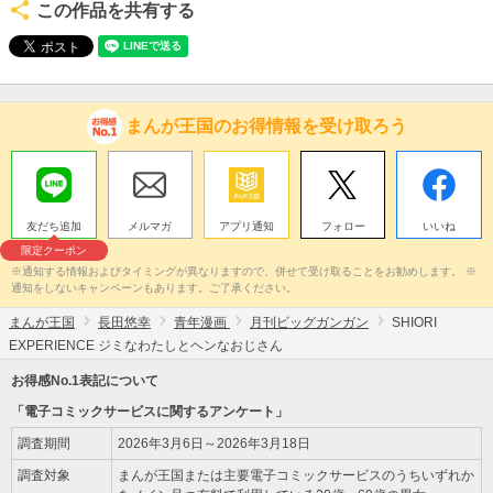
この作品を共有する
まんが王国のお得情報を受け取ろう
友だち追加
メルマガ
アプリ通知
フォロー
いいね
限定クーポン
※通知する情報およびタイミングが異なりますので、併せて受け取ることをお勧めします。 ※
通知をしないキャンペーンもあります。ご了承ください。
まんが王国
長田悠幸
青年漫画
月刊ビッグガンガン
SHIORI
EXPERIENCE ジミなわたしとヘンなおじさん
お得感No.1表記について
「電子コミックサービスに関するアンケート」
調査期間
2026年3月6日～2026年3月18日
調査対象
まんが王国または主要電子コミックサービスのうちいずれか