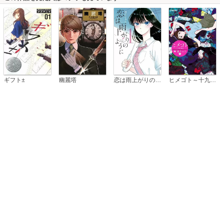
恋は雨上がりのように
ギフト±
幽麗塔
ヒメゴト～十九歳の制服～