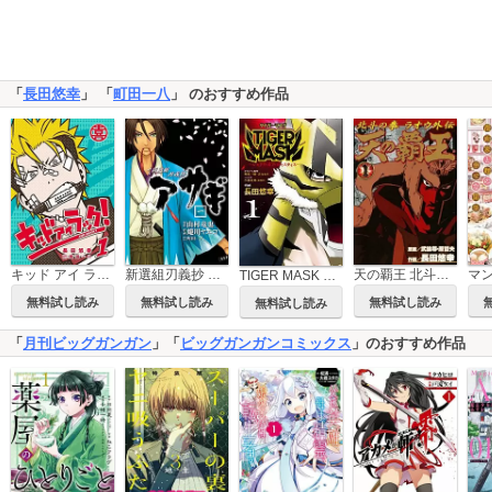
「
長田悠幸
」 「
町田一八
」 のおすすめ作品
キッド アイ ラック！
新選組刃義抄 アサギ
天の覇王 北斗の拳 ラオウ外伝
マ
TIGER MASK －シャドウ・オブ・ジャスティス－
無料試し読み
無料試し読み
無料試し読み
無料試し読み
「
月刊ビッグガンガン
」「
ビッグガンガンコミックス
」のおすすめ作品