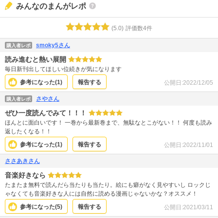
みんなのまんがレポ
(
5.0
)
評価数
4
件
smoky5さん
購入者レポ
読み進むと熱い展開
毎日新刊出してほしい位続きが気になります
参考になった(
1
)
報告する
公開日:
2022/12/05
さやさん
購入者レポ
ぜひ一度読んでみて！！！
ほんとに面白いです！ 一巻から最新巻まで、無駄なとこがない！！ 何度も読み
返したくなる！！
参考になった(
1
)
報告する
公開日:
2022/11/01
ささあきさん
音楽好きなら
たまたま無料で読んだら当たりも当たり。絵にも癖がなく見やすいし ロックじ
ゃなくても音楽好きな人には自然に読める漫画じゃないかな？オススメ！
参考になった(
5
)
報告する
公開日:
2021/03/11