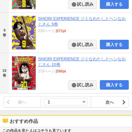
試し読み
購入する
SHIORI EXPERIENCE ジミなわたしとヘンなお
じさん 9巻
9
233ページ
|
571pt
巻
試し読み
購入する
SHIORI EXPERIENCE ジミなわたしとヘンなお
じさん 10巻
10
273ページ
|
590pt
巻
試し読み
購入する
前へ
次へ
おすすめ作品
この作品を見た人はコチラも見ています