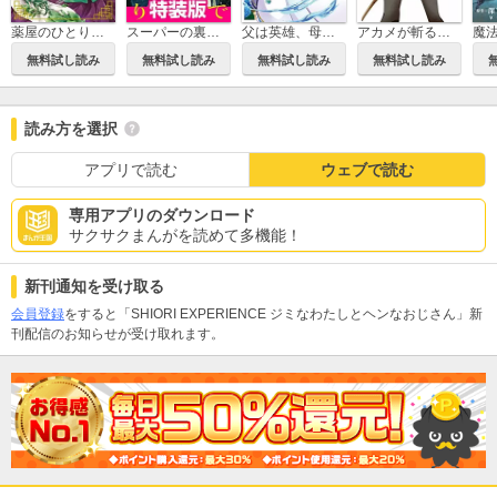
薬屋のひとりごと
スーパーの裏でヤニ吸うふたり 特装版
父は英雄、母は精霊、娘の私は転生者。
アカメが斬る！零
無料試し読み
無料試し読み
無料試し読み
無料試し読み
読み方を選択
アプリで読む
ウェブで読む
専用アプリのダウンロード
サクサクまんがを読めて多機能！
新刊通知を受け取る
会員登録
をすると「SHIORI EXPERIENCE ジミなわたしとヘンなおじさん」新
刊配信のお知らせが受け取れます。