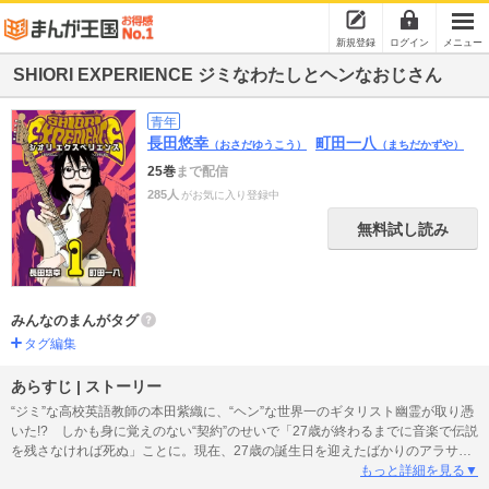
新規登録
ログイン
メニュー
SHIORI EXPERIENCE ジミなわたしとヘンなおじさん
青年
長田悠幸
町田一八
（おさだゆうこう）
（まちだかずや）
25巻
まで配信
285人
がお気に入り登録中
無料試し読み
みんなのまんがタグ
タグ編集
あらすじ | ストーリー
“ジミ”な高校英語教師の本田紫織に、“ヘン”な世界一のギタリスト幽霊が取り憑
いた!? しかも身に覚えのない“契約”のせいで「27歳が終わるまでに音楽で伝説
を残さなければ死ぬ」ことに。現在、27歳の誕生日を迎えたばかりのアラサー
女子、その運命やいかに──!?
もっと詳細を見る▼