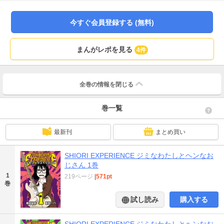
今すぐ会員登録する (無料)
まんがレポを見る
4件
全巻の情報を
閉じる
巻一覧
最新刊
まとめ買い
SHIORI EXPERIENCE ジミなわたしとヘンなお
じさん 1巻
1
219ページ
|
571pt
巻
試し読み
購入する
SHIORI EXPERIENCE ジミなわたしとヘンなお