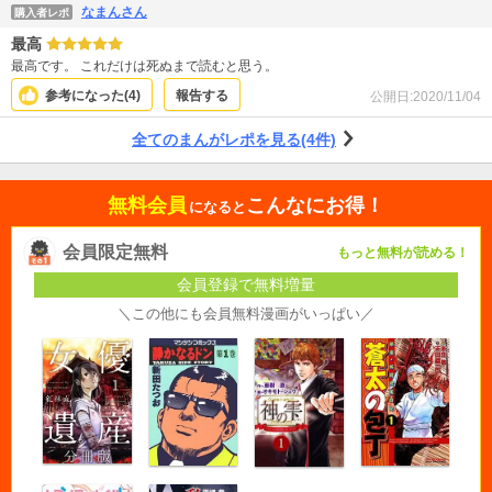
なまんさん
購入者レポ
最高
最高です。 これだけは死ぬまで読むと思う。
参考になった(
4
)
報告する
公開日:
2020/11/04
全てのまんがレポを見る(4件)
無料会員
こんなにお得！
になると
会員限定無料
もっと無料が読める！
会員登録で無料増量
＼この他にも会員無料漫画がいっぱい／