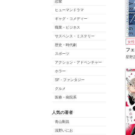
恋愛
ヒューマンドラマ
ギャグ・コメディー
職業・ビジネス
サスペンス・ミステリー
女性
歴史・時代劇
スポーツ
星野
アクション・アドベンチャー
ホラー
SF・ファンタジー
グルメ
医療・病院系
人気の著者
青山剛昌
浅野いにお