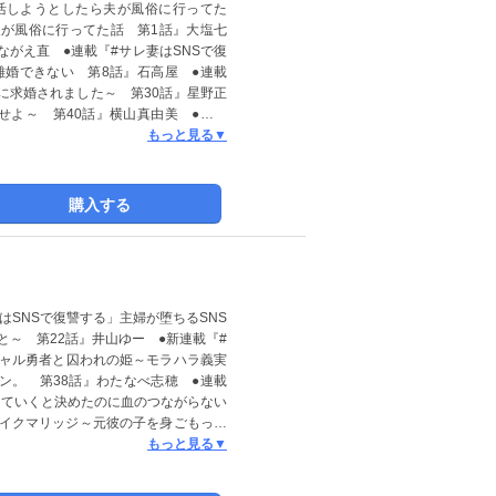
活しようとしたら夫が風俗に行ってた
がえ直 ●連載『#サレ妻はSNSで復
離婚できない 第8話』石高屋 ●連載
に求婚されました～ 第30話』星野正
せよ～ 第40話』横山真由美 ●連載
19話』帆苅梨花 ●連載『鬼嫁にタワ
もっと見る▼
3話』森ちづる ●連載『一生ひとりで
ます 第6話』あらいきよこ 次号、
購入する
SNSで復讐する」主婦が堕ちるSNS
ギャル勇者と囚われの姫～モラハラ義実
ン。 第38話』わたなべ志穂 ●連載
きていくと決めたのに血のつながらない
ェイクマリッジ～元彼の子を身ごもって
連載『山本は主夫になりたい～ナナシの
もっと見る▼
受験、本当に子どものためですか？～
「妻プチ」10月号