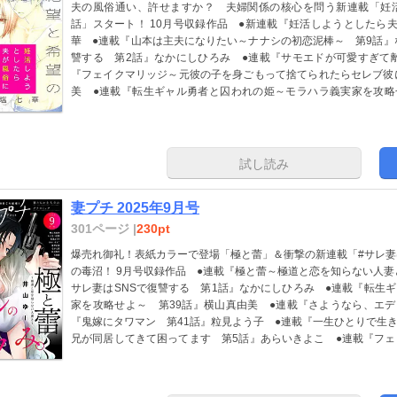
夫の風俗通い、許せますか？ 夫婦関係の核心を問う新連載「妊
話」スタート！ 10月号収録作品 ●新連載『妊活しようとしたら夫が風俗に行ってた話 第1話』大塩七
華 ●連載『山本は主夫になりたい～ナナシの初恋泥棒～ 第9話』な
讐する 第2話』なかにしひろみ ●連載『サモエドが可愛すぎて
『フェイクマリッジ～元彼の子を身ごもって捨てられたらセレブ彼
美 ●連載『転生ギャル勇者と囚われの姫～モラハラ義実家を攻略
『偏差値の悪魔～その中学受験、本当に子どものためですか？～ 第
マン 第42話』粒見よう子 ●シリーズ『恋する星の甘い憂鬱 第1
生きていくと決めたのに血のつながらない兄が同居してきて困って
「妻プチ」11月号は10月8日配信予定です！
試し読み
妻プチ 2025年9月号
301ページ |
230pt
爆売れ御礼！表紙カラーで登場「極と蕾」＆衝撃の新連載「#サレ妻は
の毒沼！ 9月号収録作品 ●連載『極と蕾～極道と恋を知らない人妻と～ 第22話』井山ゆー ●新連載『#
サレ妻はSNSで復讐する 第1話』なかにしひろみ ●連載『転生
家を攻略せよ～ 第39話』横山真由美 ●連載『さようなら、エデ
『鬼嫁にタワマン 第41話』粒見よう子 ●連載『一生ひとりで生
兄が同居してきて困ってます 第5話』あらいきよこ ●連載『フ
捨てられたらセレブ彼に求婚されました～ 第29話』星野正美 ●
初恋泥棒～ 第8話』ながえ直 ●連載『偏差値の悪魔～その中学
第18話』帆苅梨花 ●連載『サモエドが可愛すぎて離婚できない 第7話』石高屋 次号、