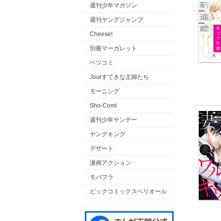
週刊少年マガジン
週刊ヤングジャンプ
Cheese!
別冊マーガレット
ベツコミ
Jourすてきな主婦たち
モーニング
Sho-Comi
週刊少年サンデー
ヤングキング
デザート
漫画アクション
モバフラ
ビックコミックスペリオール