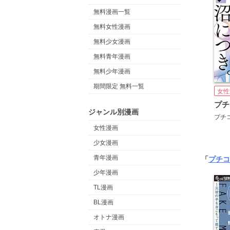
無料漫画一覧
無料女性漫画
無料少女漫画
無料青年漫画
無料少年漫画
期間限定 無料一覧
女性
プチ
ジャンル別漫画
プチ
女性漫画
少女漫画
青年漫画
「
プチコ
少年漫画
TL漫画
BL漫画
オトナ漫画