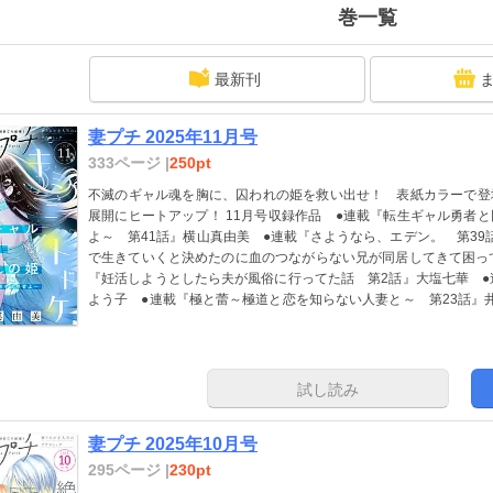
巻一覧
最新刊
妻プチ 2025年11月号
333ページ |
250pt
不滅のギャル魂を胸に、囚われの姫を救い出せ！ 表紙カラーで登
展開にヒートアップ！ 11月号収録作品 ●連載『転生ギャル勇者と囚われの姫～モラハラ義実家を攻略せ
よ～ 第41話』横山真由美 ●連載『さようなら、エデン。 第39
で生きていくと決めたのに血のつながらない兄が同居してきて困っ
『妊活しようとしたら夫が風俗に行ってた話 第2話』大塩七華 ●
よう子 ●連載『極と蕾～極道と恋を知らない人妻と～ 第23話』
い～ナナシの初恋泥棒～ 第10話』ながえ直 ●連載『#サレ妻はS
み ●連載『サモエドが可愛すぎて離婚できない 第9話』石高屋 
身ごもって捨てられたらセレブ彼に求婚されました～ 第31話』星
学受験、本当に子どものためですか？～ 第20話（最終回）』帆苅
試し読み
月8日配信予定です！
妻プチ 2025年10月号
295ページ |
230pt