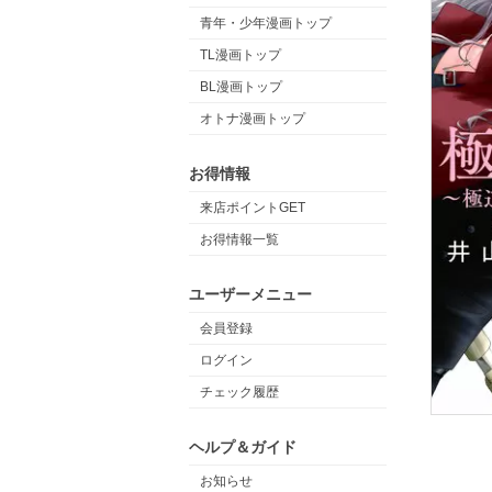
青年・少年漫画トップ
TL漫画トップ
BL漫画トップ
オトナ漫画トップ
お得情報
来店ポイントGET
お得情報一覧
ユーザーメニュー
会員登録
ログイン
チェック履歴
ヘルプ＆ガイド
お知らせ