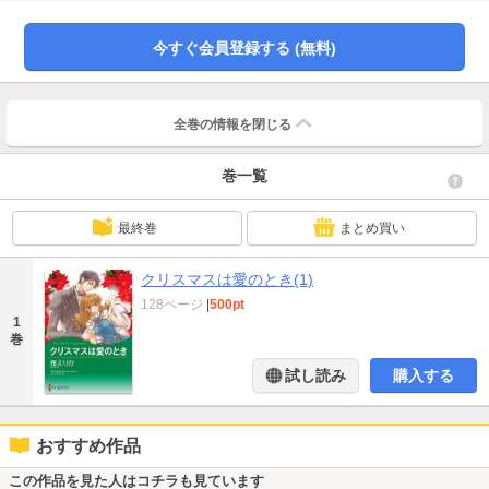
なかった。なぜなら彼女とパトリックのあいだには、弟にも言えない秘密があ
るのだから！
今すぐ会員登録する (無料)
全巻の情報を
閉じる
巻一覧
最終巻
まとめ買い
クリスマスは愛のとき(1)
128ページ
|
500pt
1
巻
試し読み
購入する
おすすめ作品
この作品を見た人はコチラも見ています