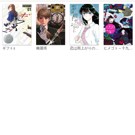
恋は雨上がりのように
ギフト±
幽麗塔
ヒメゴト～十九歳の制服～