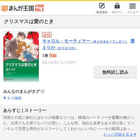
新規登録
ログイン
メニュー
クリスマスは愛のとき
女性
キャロル・モーティマー
雁
（きゃろるもーてぃまー）
えりか
（かりえりか）
1巻
完結
2人
がお気に入り登録中
無料試し読み
みんなのまんがタグ
タグ編集
あらすじ | ストーリー
同僚との恋に破れたばかりの秘書エリーは、職場のパーティーが憂鬱の種だっ
た。出席でも欠席でもバツが悪い。こんな時、地位も名誉もあり背が高くてハ
ンサムで完璧な男性がエスコートしてくれたらいいのに――その願望はあっさ
り叶えられた。弟トビーが理想どおりの男性、上司のパトリックをつれて来て
もっと詳細を見る▼
くれたのだ。飛びつきたいくらいの相手なのに、エリーは素直に受け入れられ