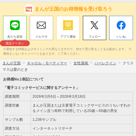
まんが王国のお得情報を受け取ろう
友だち追加
メルマガ
アプリ通知
フォロー
いいね
限定クーポン
※通知する情報およびタイミングが異なりますので、併せて受け取ることをお勧めします。 ※
通知をしないキャンペーンもあります。ご了承ください。
まんが王国
キャロル・モーティマー
女性漫画
ハーレクイン
クリス
マスは愛のとき
お得感No.1表記について
「電子コミックサービスに関するアンケート」
調査期間
2026年3月6日～2026年3月18日
調査対象
まんが王国または主要電子コミックサービスのうちいずれか
をメイン且つ有料で利用している20歳～69歳の男女
サンプル数
1,236サンプル
調査方法
インターネットリサーチ