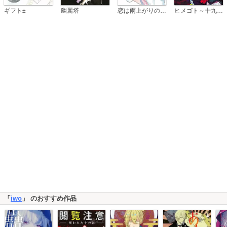
恋は雨上がりのように
ギフト±
幽麗塔
ヒメゴト～十九歳の制服～
「
iwo
」 のおすすめ作品