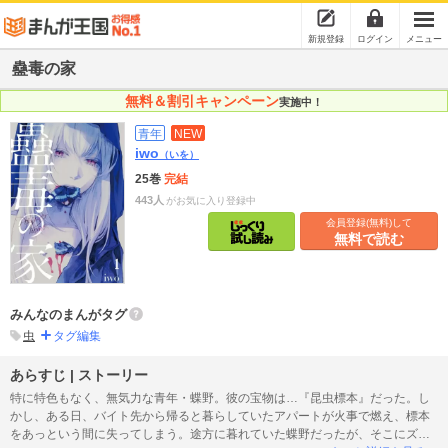
新規登録
ログイン
メニュー
蠱毒の家
無料＆割引キャンペーン
実施中！
青年
NEW
iwo
（いを）
25巻
完結
443人
がお気に入り登録中
会員登録(無料)して
無料で読む
みんなのまんがタグ
虫
タグ編集
あらすじ | ストーリー
特に特色もなく、無気力な青年・蝶野。彼の宝物は…『昆虫標本』だった。し
かし、ある日、バイト先から帰ると暮らしていたアパートが火事で燃え、標本
をあっという間に失ってしまう。途方に暮れていた蝶野だったが、そこにズカ