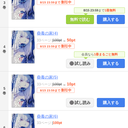
割引中
3
8/15 23:59まで
巻
8/15 23:59
まで
1冊無料
無料で読む
購入する
蠱毒の家(4)
50pt
33ページ
|
100pt
→
割引中
4
8/15 23:59まで
巻
会員なら
1冊まるごと無料
試し読み
購入する
蠱毒の家(5)
10pt
33ページ
|
100pt
→
5
割引中
8/15 23:59まで
巻
試し読み
購入する
蠱毒の家(6)
33ページ
|
100pt
6