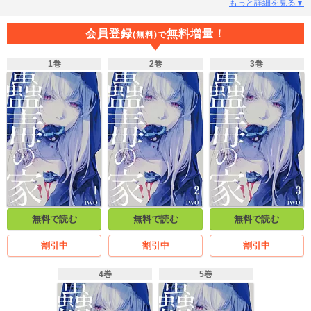
ズカとパーソナルスペースに入り込んでくる草薙出雲に話しかけられる。出雲
もっと詳細を見る▼
は昆虫学者として活動しており、蝶野が参考にしている本の著者だった。そん
な彼の自宅に宿泊することになった蝶野は、出雲の娘だという色白の美少女・
会員登録
無料増量！
(無料)で
當子と出会う。――美しくも狂わしい少女の正体は？
1巻
2巻
3巻
無料で読む
無料で読む
無料で読む
割引中
割引中
割引中
4巻
5巻