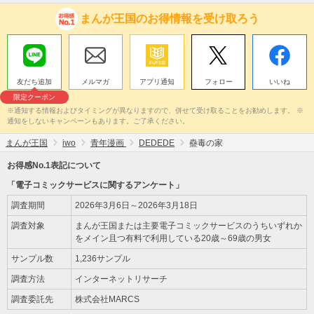
まんが王国のお得情報を受け取ろう
友だち追加
メルマガ
アプリ通知
フォロー
いいね
限定クーポン
※通知する情報およびタイミングが異なりますので、併せて受け取ることをお勧めします。 ※
通知をしないキャンペーンもあります。ご了承ください。
まんが王国
iwo
青年漫画
DEDEDE
蠱毒の家
お得感No.1表記について
「電子コミックサービスに関するアンケート」
調査期間
2026年3月6日～2026年3月18日
調査対象
まんが王国または主要電子コミックサービスのうちいずれか
をメイン且つ有料で利用している20歳～69歳の男女
サンプル数
1,236サンプル
調査方法
インターネットリサーチ
調査委託先
株式会社MARCS