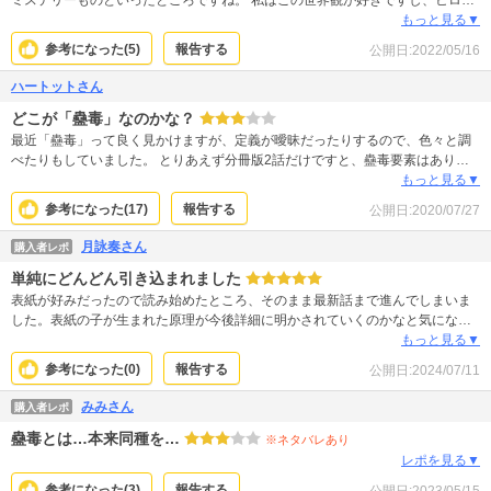
ンが無機質で読めないのも好きです。 中々新刊がでませんが、待ってます。
もっと見る▼
参考になった(
5
)
報告する
公開日:
2022/05/16
ハートットさん
どこが「蠱毒」なのかな？
最近「蠱毒」って良く見かけますが、定義が曖昧だったりするので、色々と調
べたりもしていました。 とりあえず分冊版2話だけですと、蠱毒要素はありま
せん。 ただ、カニバ要素はありました。 よくある系の話かな？と思ったので、
もっと見る▼
続編を読みたいとまではおもいませんでした。
参考になった(
17
)
報告する
公開日:
2020/07/27
月詠奏さん
購入者レポ
単純にどんどん引き込まれました
表紙が好みだったので読み始めたところ、そのまま最新話まで進んでしまいま
した。表紙の子が生まれた原理が今後詳細に明かされていくのかなと気になる
ところです。また主要人物たちがどういう運命を辿るのか、草薙さんがどうい
もっと見る▼
う未来を望んでいるのか、楽しみにしています。 個人的には表紙の子が幸せに
参考になった(
0
)
報告する
公開日:
2024/07/11
なってくれるENDを望んでます・・！
みみさん
購入者レポ
蠱毒とは…本来同種を…
※ネタバレあり
レポを見る▼
参考になった(
3
)
報告する
公開日:
2023/05/15