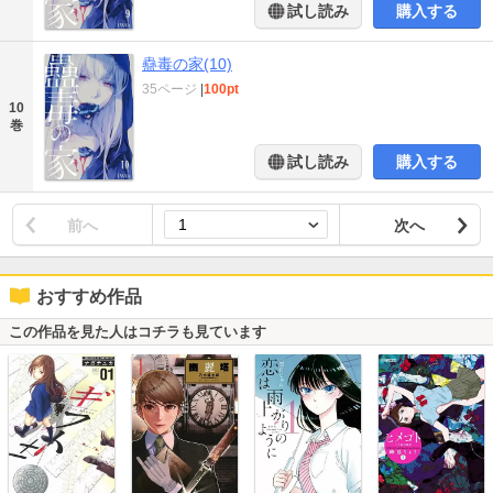
試し読み
購入する
蠱毒の家(10)
35ページ
|
100pt
10
巻
試し読み
購入する
前へ
次へ
おすすめ作品
この作品を見た人はコチラも見ています