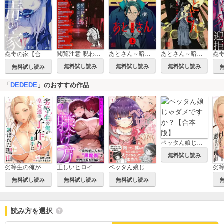
閲覧注意-呪われた十の話-[短編集]
あとさん～暗夜二巣食フ憑影～【合冊版】
あとさん～暗夜二巣食フ憑影～
蠱毒の家【合本版】
無料試し読み
無料試し読み
無料試し読み
無料試し読み
「
DEDEDE
」のおすすめ作品
ペッタん娘じゃダメですか？【合本版】
無料試し読み
劣等生の俺が皇女達の子作り相手に選ばれた理由【フルカラー】【電子単行本】
正しいヒロインの躾け方～突然手に入れた“黒魔術”で世界征服を目論む～【フルカラー】【合本版】
ペッタん娘じゃダメですか？【コミックス版】
無料試し読み
無料試し読み
無料試し読み
読み方を選択