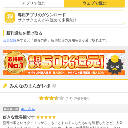
アプリで読む
ウェブで読む
専用アプリのダウンロード
サクサクまんがを読めて多機能！
新刊通知を受け取る
会員登録
をすると「蠱毒の家」新刊配信のお知らせが受け取れます。
みんなのまんがレポ
(
3.6
)
評価数
5
件
ぬこさん
購入者レポ
好きな世界観です
蠱毒の家というタイトルから、もっとドロドロしたものを連想したけど、人外
ミステリーものといったところですね。 私はこの世界観が好きですし、ヒロイ