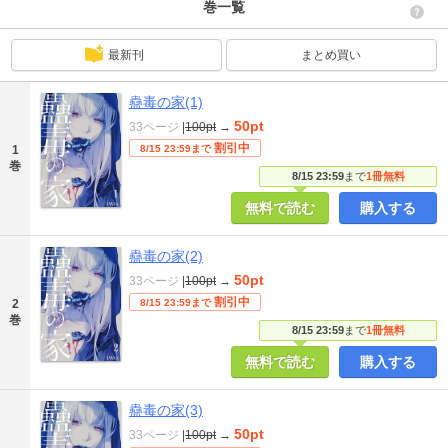
巻一覧
最新刊
まとめ買い
蠱毒の家(1)
50pt
33ページ
|
100pt
→
割引中
1
8/15 23:59まで
巻
8/15 23:59
まで
1冊無料
無料で読む
購入する
蠱毒の家(2)
50pt
33ページ
|
100pt
→
割引中
2
8/15 23:59まで
巻
8/15 23:59
まで
1冊無料
無料で読む
購入する
蠱毒の家(3)
50pt
33ページ
|
100pt
→