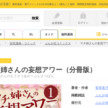
が王国！
無料漫画・電子コミックが10,000冊以上！1冊丸ごと無料、期間限定無料漫画、完結作
ログイン
会員登録
初め
ジャ
年
TL
BL
オトナ
無料漫画
子
女性漫画・コミック
ぶんか社コミックス
マチ姉さんの妄想ア
コミック
チ姉さんの妄想アワー（分冊版）
さんのもうそうあわーぶんさつばん
著者・作者
安堂友
掲載雑誌
ぶんか
発行元
ぶんか