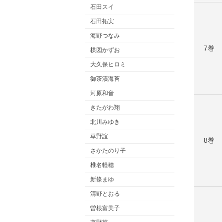
石田スイ
石田拓実
海野つなみ
7巻
楳図かずお
大久保ヒロミ
御茶漬海苔
河原和音
きたがわ翔
北川みゆき
草野誼
8巻
さかたのり子
椎名軽穂
新條まゆ
清野とおる
曽根富美子