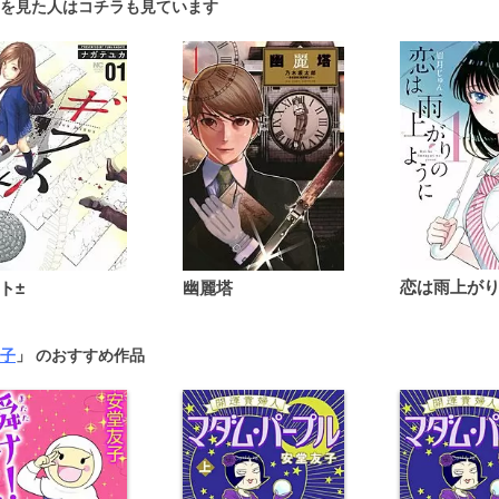
を見た人はコチラも見ています
ト±
幽麗塔
子
」 のおすすめ作品