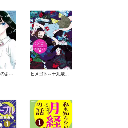
恋は雨上がりのように
ヒメゴト～十九歳の制服～