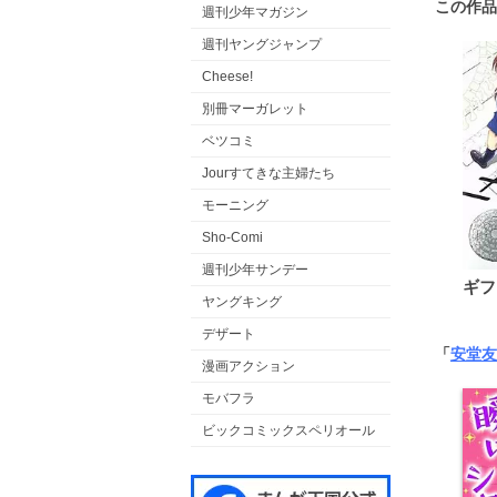
この作品
週刊少年マガジン
週刊ヤングジャンプ
Cheese!
別冊マーガレット
ベツコミ
Jourすてきな主婦たち
モーニング
Sho-Comi
週刊少年サンデー
ギフ
ヤングキング
デザート
「
安堂友
漫画アクション
モバフラ
ビックコミックスペリオール