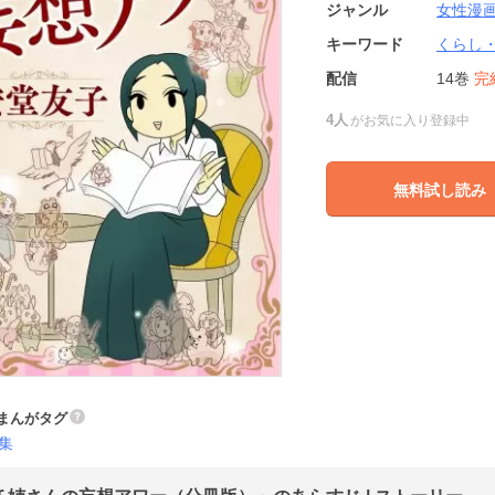
ジャンル
女性漫
キーワード
くらし
配信
14巻
完
4人
がお気に入り登録中
無料試し読み
まんがタグ
集