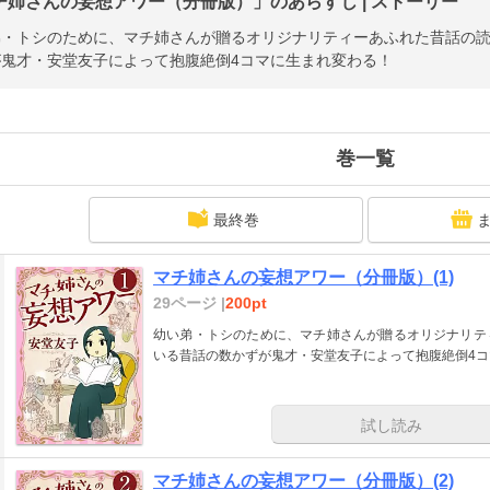
チ姉さんの妄想アワー（分冊版）」のあらすじ | ストーリー
弟・トシのために、マチ姉さんが贈るオリジナリティーあふれた昔話の
が鬼才・安堂友子によって抱腹絶倒4コマに生まれ変わる！
巻一覧
最終巻
マチ姉さんの妄想アワー（分冊版）(1)
29ページ |
200pt
幼い弟・トシのために、マチ姉さんが贈るオリジナリテ
いる昔話の数かずが鬼才・安堂友子によって抱腹絶倒4
試し読み
マチ姉さんの妄想アワー（分冊版）(2)