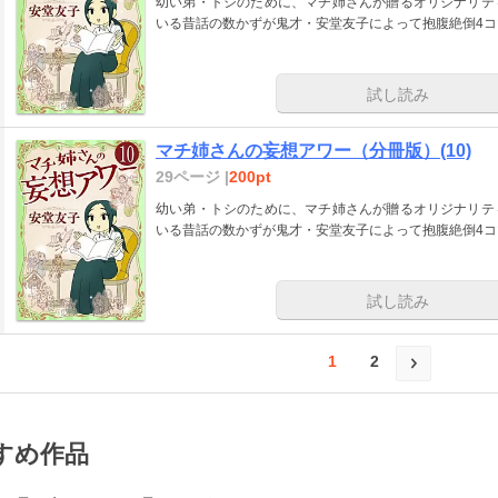
幼い弟・トシのために、マチ姉さんが贈るオリジナリテ
いる昔話の数かずが鬼才・安堂友子によって抱腹絶倒4
試し読み
マチ姉さんの妄想アワー（分冊版）(10)
29ページ |
200pt
幼い弟・トシのために、マチ姉さんが贈るオリジナリテ
いる昔話の数かずが鬼才・安堂友子によって抱腹絶倒4
試し読み
1
2
すめ作品