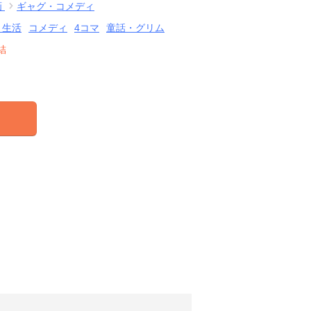
画
ギャグ・コメディ
・生活
コメディ
4コマ
童話・グリム
結