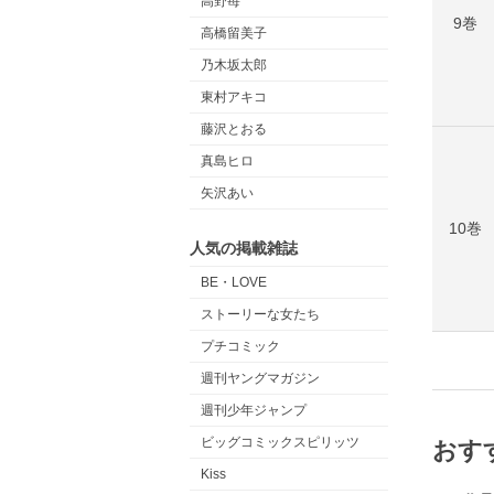
高野苺
9巻
高橋留美子
乃木坂太郎
東村アキコ
藤沢とおる
真島ヒロ
矢沢あい
10巻
人気の掲載雑誌
BE・LOVE
ストーリーな女たち
プチコミック
週刊ヤングマガジン
週刊少年ジャンプ
ビッグコミックスピリッツ
おす
Kiss