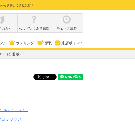
品から新刊まで多数配信！
チェック履歴
ての方へ
ヘルプ/よくある質問
ンル
ランキング
新刊
来店ポイント
ワー（分冊版）
子
（あんどうともこ）
社コミックス
社