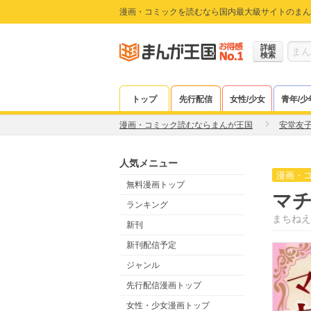
漫画・コミックを読むなら国内最大級サイトのまん
詳細
検索
トップ
先行配信
女性/少女
青年/少
漫画・コミック読むならまんが王国
安堂友
人気メニュー
漫画・
無料漫画トップ
マ
ランキング
まちねえ
新刊
新刊配信予定
ジャンル
先行配信漫画トップ
女性・少女漫画トップ