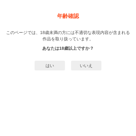
新規登録
ログイン
メニュー
年齢確認
最初のペンギン 【単話売】
このページでは、18歳未満の方には不適切な表現内容が含まれる
TL
作品を取り扱っています。
ゆうき刹那
（ゆうきせつな）
1巻
完結
あなたは18歳以上ですか？
無料試し読み
はい
いいえ
みんなのまんがタグ
タグ編集
あらすじ | ストーリー
仕事のためならカラダも使う…？ そこまでしなきゃいけないの!? 再起を賭
けてもがき続ける落ち目のモデル。そんな私に、一筋の光を投げてくれたの
は… ※本作品は、他コンテンツに収録されている場合がございます。重複購入
にご注意ください。
もっと詳細を見る▼