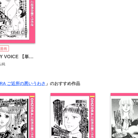
漫画
SEXY VOICE 【単話売】
ろ純
ORA ご近所の悪いうわさ
」のおすすめ作品