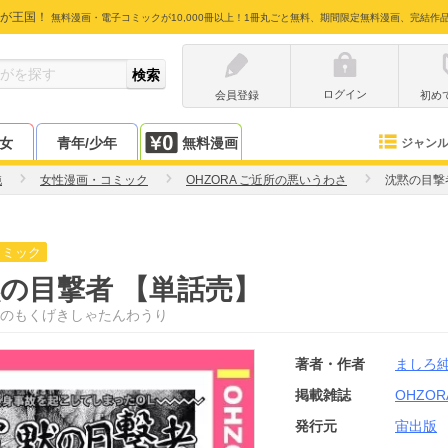
が王国！
無料漫画・電子コミックが10,000冊以上！1冊丸ごと無料、期間限定無料漫画、完結作
ログイン
会員登録
初め
少女
青年/少年
無料漫画
ジャン
純
女性漫画・コミック
OHZORA ご近所の悪いうわさ
沈黙の目撃
コミック
の目撃者 【単話売】
のもくげきしゃたんわうり
著者・作者
ましろ
掲載雑誌
OHZO
発行元
宙出版