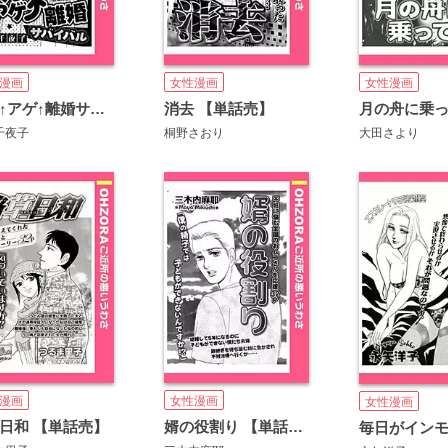
漫画
女性漫画
女性漫画
アゲ↑アゲ↑離婚サバイバル 【単話売】
消去 【単話売】
千夜子
桐野さおり
大田さより
漫画
女性漫画
女性漫画
日和 【単話売】
婿の役割り 【単話売】