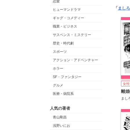
恋愛
「
ましろ
ヒューマンドラマ
ギャグ・コメディー
職業・ビジネス
サスペンス・ミステリー
歴史・時代劇
スポーツ
アクション・アドベンチャー
ホラー
SF・ファンタジー
女性
グルメ
医療・病院系
まし
人気の著者
青山剛昌
浅野いにお