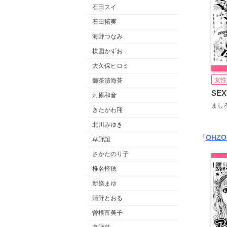
石田スイ
石田拓実
海野つなみ
楳図かずお
大久保ヒロミ
女性
御茶漬海苔
河原和音
まし
きたがわ翔
北川みゆき
「
OHZ
草野誼
さかたのり子
椎名軽穂
新條まゆ
清野とおる
曽根富美子