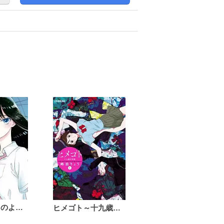
恋は雨上がりのように
ヒメゴト～十九歳の制服～