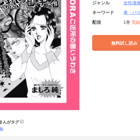
ジャンル
女性漫
キーワード
車・バ
配信
1巻
完
無料試し読み
まんがタグ
集