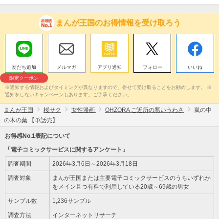
まんが王国のお得情報を受け取ろう
友だち追加
メルマガ
アプリ通知
フォロー
いいね
限定クーポン
※通知する情報およびタイミングが異なりますので、併せて受け取ることをお勧めします。 ※
通知をしないキャンペーンもあります。ご了承ください。
まんが王国
桜サク
女性漫画
OHZORA ご近所の悪いうわさ
嵐の中
の木の葉 【単話売】
お得感No.1表記について
「電子コミックサービスに関するアンケート」
調査期間
2026年3月6日～2026年3月18日
調査対象
まんが王国または主要電子コミックサービスのうちいずれか
をメイン且つ有料で利用している20歳～69歳の男女
サンプル数
1,236サンプル
調査方法
インターネットリサーチ