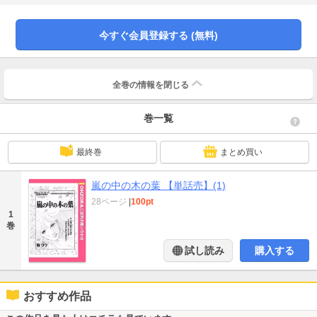
今すぐ会員登録する (無料)
全巻の情報を
閉じる
巻一覧
最終巻
まとめ買い
嵐の中の木の葉 【単話売】(1)
28ページ
|
100pt
1
巻
試し読み
購入する
おすすめ作品