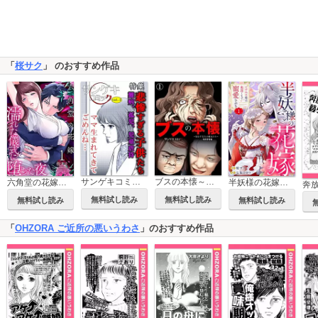
「
桜サク
」 のおすすめ作品
サンゲキコミックvol.3～悲惨すぎる子供たち
ブスの本懐～暴走する3人の醜女たち～
六角堂の花嫁～濡れた儀式に堕ちた夜～【単話版】
半妖様の花嫁～いけにえ娘は奥深くまで寵愛される～
無料試し読み
無料試し読み
無料試し読み
無料試し読み
「
OHZORA ご近所の悪いうわさ
」のおすすめ作品