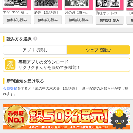
アゲ↑アゲ↑離婚サバイバル 【単話売】
消去 【単話売】
月の舟に乗って 【単話売】
俺様オットの賞味期限 【単話売】
無料試し読み
無料試し読み
無料試し読み
無料試し読み
読み方を選択
アプリで読む
ウェブで読む
専用アプリのダウンロード
サクサクまんがを読めて多機能！
新刊通知を受け取る
会員登録
をすると「嵐の中の木の葉 【単話売】」新刊配信のお知らせが受け取
れます。