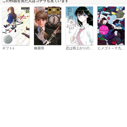
この作品を見た人はコチラも見ています
恋は雨上がりのように
ギフト±
幽麗塔
ヒメゴト～十九歳の制服～