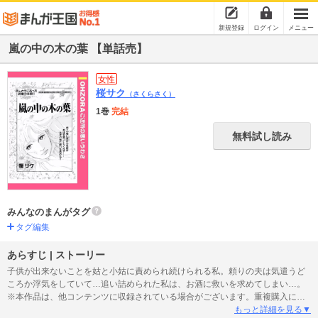
新規登録
ログイン
メニュー
嵐の中の木の葉 【単話売】
女性
桜サク
（さくらさく）
1巻
完結
無料試し読み
みんなのまんがタグ
タグ編集
あらすじ | ストーリー
子供が出来ないことを姑と小姑に責められ続けられる私。頼りの夫は気遣うど
ころか浮気をしていて…追い詰められた私は、お酒に救いを求めてしまい…。
※本作品は、他コンテンツに収録されている場合がございます。重複購入にご
注意ください。
もっと詳細を見る▼