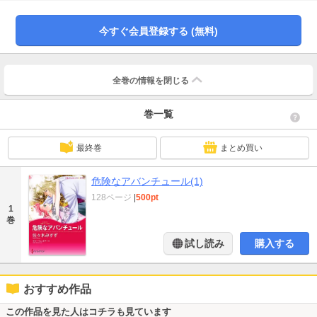
に？ もう恋はしないと心に誓ったはずのエレインだったが、彼の誘惑に抗え
ず――。
今すぐ会員登録する (無料)
全巻の情報を
閉じる
巻一覧
最終巻
まとめ買い
危険なアバンチュール(1)
128ページ
|
500pt
1
巻
試し読み
購入する
おすすめ作品
この作品を見た人はコチラも見ています