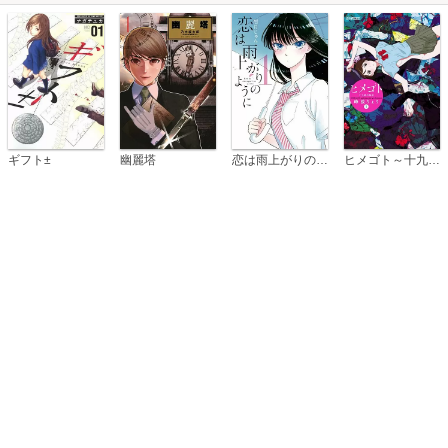
恋は雨上がりのように
ギフト±
幽麗塔
ヒメゴト～十九歳の制服～