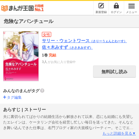
新規登録
ログイン
メニュー
危険なアバンチュール
女性
サリー・ウェントワース
（さりーうぇんとわーす）
佐々木みすず
（ささきみすず）
1巻
完結
3人
がお気に入り登録中
無料試し読み
みんなのまんがタグ
タグ編集
あらすじ | ストーリー
夫に裏切られてばかりの結婚生活から解放されて以来、恋にも結婚にも失望し
たエレインは、ケータリング会社を経営し忙しい毎日を送ってきた。そんなと
き舞い込んできた仕事は、名門ブロディ家の大規模なパーティー。そこでエレ
インはブロディ家の当主カーラムに声をかけられ、彼の所有する別荘へと誘わ
もっと詳細を見る▼
れる。息をのむほどハンサムなうえに、プレイボーイと名高い彼がなぜ私