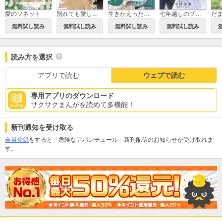
愛のソネット
別れても愛しくて
生きかえった花嫁
七年越しのプロポーズ
無料試し読み
無料試し読み
無料試し読み
無料試し読み
読み方を選択
アプリで読む
ウェブで読む
専用アプリのダウンロード
サクサクまんがを読めて多機能！
新刊通知を受け取る
会員登録
をすると「危険なアバンチュール」新刊配信のお知らせが受け取れま
す。