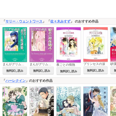
「
サリー・ウェントワース
」 「
佐々木みすず
」 のおすすめ作品
プリンセスの涙
まんがグリム童話 暴君と恋する奴隷姫
まんがグリム童話 姫君の初夜儀式
夜ごとの情熱
無料試し読み
無料試し読み
無料試し読み
無料試し読み
「
ハーレクイン
」のおすすめ作品