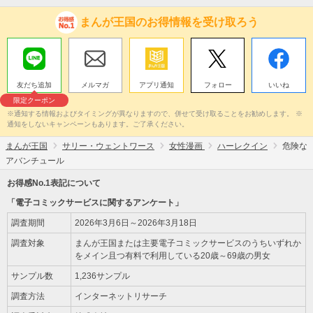
まんが王国のお得情報を受け取ろう
友だち追加
メルマガ
アプリ通知
フォロー
いいね
限定クーポン
※通知する情報およびタイミングが異なりますので、併せて受け取ることをお勧めします。 ※
通知をしないキャンペーンもあります。ご了承ください。
まんが王国
サリー・ウェントワース
女性漫画
ハーレクイン
危険な
アバンチュール
お得感No.1表記について
「電子コミックサービスに関するアンケート」
調査期間
2026年3月6日～2026年3月18日
調査対象
まんが王国または主要電子コミックサービスのうちいずれか
をメイン且つ有料で利用している20歳～69歳の男女
サンプル数
1,236サンプル
調査方法
インターネットリサーチ