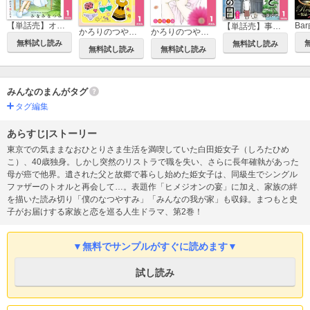
【単話売】オンナ59歳 熟れたり枯れたり恋したり
【単話売】事故物件と彼女の最期の日
かろりのつやごと
かろりのつやごと Season2
無料試し読み
無料試し読み
無料試し読み
無料試し読み
みんなのまんがタグ
タグ編集
あらすじ|ストーリー
東京での気ままなおひとりさま生活を満喫していた白田姫女子（しろたひめ
こ）、40歳独身。しかし突然のリストラで職を失い、さらに長年確執があった
母が癌で他界。遺された父と故郷で暮らし始めた姫女子は、同級生でシングル
ファザーのトオルと再会して…。表題作「ヒメジオンの宴」に加え、家族の絆
を描いた読み切り「僕のなつやすみ」「みんなの我が家」も収録。まつもと史
子がお届けする家族と恋を巡る人生ドラマ、第2巻！
▼無料でサンプルがすぐに読めます▼
試し読み