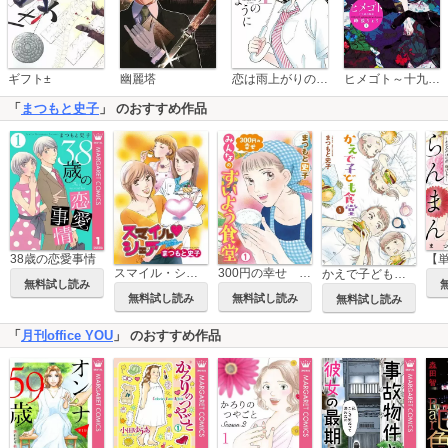
恋は雨上がりのように
ギフト±
幽麗塔
ヒメゴト～十九歳の制服～
「
まつもと史子
」 のおすすめ作品
38歳の恋愛事情
スマイル・シェア ～コラボcafeへようこそ！～
300円の幸せ みんなのすいよう食堂
かえで子ども食堂
無料試し読み
無料試し読み
無料試し読み
無料試し読み
「
月刊office YOU
」 のおすすめ作品