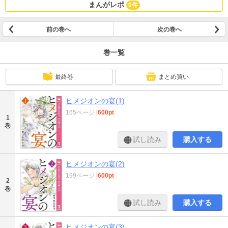
まんがレポ
0件
前の巻へ
次の巻へ
巻一覧
最終巻
まとめ買い
ヒメジオンの宴(1)
165ページ
|
600pt
1
巻
試し読み
購入する
ヒメジオンの宴(2)
199ページ
|
600pt
2
巻
試し読み
購入する
ヒメジオンの宴(3)