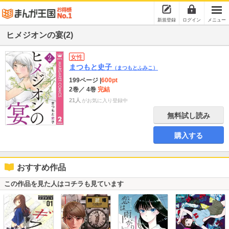
新規登録
ログイン
メニュー
ヒメジオンの宴(2)
女性
まつもと史子
（まつもとふみこ）
199ページ
|
600pt
2巻
／ 4巻
完結
21人
がお気に入り登録中
無料試し読み
購入する
おすすめ作品
この作品を見た人はコチラも見ています