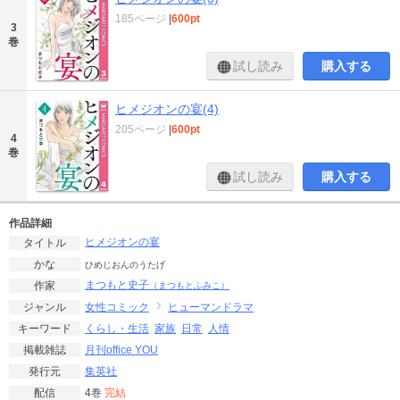
185ページ
|
600pt
3
巻
試し読み
購入する
ヒメジオンの宴(4)
205ページ
|
600pt
4
巻
試し読み
購入する
作品詳細
ヒメジオンの宴
タイトル
かな
ひめじおんのうたげ
まつもと史子
作家
（まつもとふみこ）
女性コミック
ヒューマンドラマ
ジャンル
くらし・生活
家族
日常
人情
キーワード
月刊office YOU
掲載雑誌
集英社
発行元
4巻
完結
配信