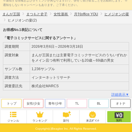
※通知する情報およびタイミングが異なりますので、併せて受け取ることをお勧めします。 ※
通知をしないキャンペーンもあります。ご了承ください。
まんが王国
まつもと史子
女性漫画
月刊office YOU
ヒメジオンの宴
ヒメジオンの宴(2)
お得感No.1表記について
「電子コミックサービスに関するアンケート」
調査期間
2026年3月6日～2026年3月18日
調査対象
まんが王国または主要電子コミックサービスのうちいずれか
をメイン且つ有料で利用している20歳～69歳の男女
サンプル数
1,236サンプル
調査方法
インターネットリサーチ
調査委託先
株式会社MARCS
詳細表示▼
トップ
女性/少女
青年/少年
TL
BL
オトナ
無料
ジャンル
ランキング
新刊
来店ﾎﾟｲﾝﾄ
Copyright(c)Beaglee Inc. All Rights Reserved.