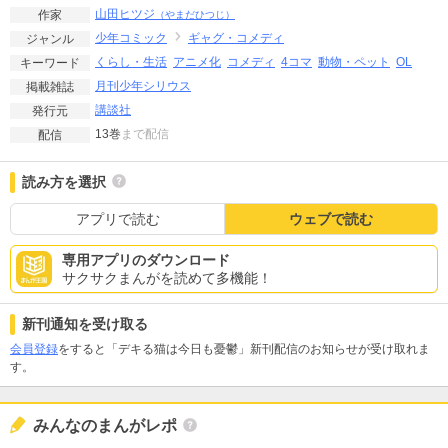
山田ヒツジ
作家
（やまだひつじ）
少年コミック
ギャグ・コメディ
ジャンル
くらし・生活
アニメ化
コメディ
4コマ
動物・ペット
OL
キーワード
月刊少年シリウス
掲載雑誌
講談社
発行元
13巻
まで配信
配信
読み方を選択
アプリで読む
ウェブで読む
専用アプリのダウンロード
サクサクまんがを読めて多機能！
新刊通知を受け取る
会員登録
をすると「デキる猫は今日も憂鬱」新刊配信のお知らせが受け取れま
す。
みんなのまんがレポ