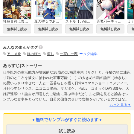
独身貴族は異世界を謳歌する ～結婚しない男の優雅なおひとりさまライフ～
真の聖女である私は追放されました。だからこの国はもう終わりです
スキル【万物支配】に目覚めたおっさんは、ダンジョンで生計を立てることにしました～無職から始める支配者無双～
勇者パーティを追い出された器用貧乏 ～パーティ事情で付与術士をやっていた剣士、万能へと至る～
無料試し読み
無料試し読み
無料試し読み
無料試し読み
みんなのまんがタグ
アニメ化
ほのぼの
癒し
一家に一匹
タグ編集
あらすじ|ストーリー
仕事以外の生活能力が壊滅的な28歳のOL福澤幸来《サク》と、仔猫の頃に凍死
寸前のところを彼女に拾われた家事万能（！）の大きめの猫の諭吉（ゆきち）
の思いっきり幸せな一人と一匹暮らしを描く日常4コマ＆ショートコメディー。
月刊少年シリウス、ニコニコ漫画、マガポケ、Palcy、コミックDAYSほか、大
好評連載中！諭吉が用意したご馳走に喜ぶ幸来だが、ふと隣を見ると諭吉はシ
ンプルな食事をとっていた。自分の偏食のせいで負担をかけているのではない
かと気にする幸来に、「UMYU-Sea（ウミュウシー）」の番組を見せる諭吉。
もっと見る▼
そこには、幸来への思いが込められていて――。恒例の単行本描き下ろしエピ
ソードはおとなりのメイさんのお話を公開！
▼無料でサンプルがすぐに読めます▼
試し読み