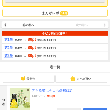
まんがレポ
51件
前の巻へ
次の巻へ
今だけ割引実施中！
80pt
第1巻
→
900pt
(8/21 23:59まで)
80pt
第2巻
→
900pt
(8/21 23:59まで)
80pt
第3巻
→
900pt
(8/21 23:59まで)
巻一覧
最新刊
まとめ買い
デキる猫は今日も憂鬱(11)
140ページ
|
950pt
11
巻