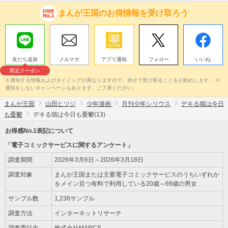
まんが王国のお得情報を受け取ろう
友だち追加
メルマガ
アプリ通知
フォロー
いいね
限定クーポン
※通知する情報およびタイミングが異なりますので、併せて受け取ることをお勧めします。 ※
通知をしないキャンペーンもあります。ご了承ください。
まんが王国
山田ヒツジ
少年漫画
月刊少年シリウス
デキる猫は今日
も憂鬱
デキる猫は今日も憂鬱(13)
お得感No.1表記について
「電子コミックサービスに関するアンケート」
調査期間
2026年3月6日～2026年3月18日
調査対象
まんが王国または主要電子コミックサービスのうちいずれか
をメイン且つ有料で利用している20歳～69歳の男女
サンプル数
1,236サンプル
調査方法
インターネットリサーチ
調査委託先
株式会社MARCS