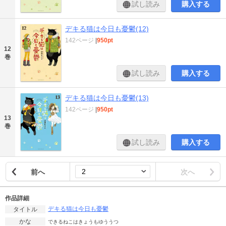
試し読み
購入する
デキる猫は今日も憂鬱(12)
142ページ
|
950pt
12
巻
試し読み
購入する
デキる猫は今日も憂鬱(13)
142ページ
|
950pt
13
巻
試し読み
購入する
前へ
次へ
作品詳細
デキる猫は今日も憂鬱
タイトル
かな
できるねこはきょうもゆううつ