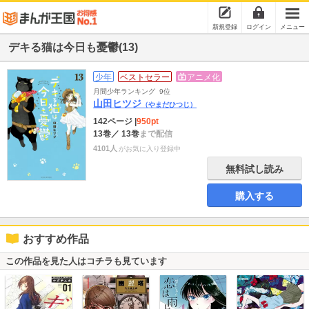
新規登録
ログイン
メニュー
デキる猫は今日も憂鬱(13)
少年
ベストセラー
アニメ化
月間少年ランキング
9位
山田ヒツジ
（やまだひつじ）
142ページ
|
950pt
13巻
／ 13巻
まで配信
4101人
がお気に入り登録中
無料試し読み
購入する
おすすめ作品
この作品を見た人はコチラも見ています