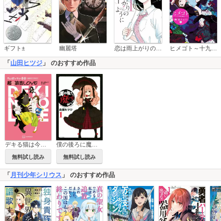
恋は雨上がりのように
ギフト±
幽麗塔
ヒメゴト～十九歳の制服～
「
山田ヒツジ
」 のおすすめ作品
デキる猫は今日も憂鬱 公式コミックガイド 超・諭吉LOVE
僕の後ろに魔女がいる
無料試し読み
無料試し読み
「
月刊少年シリウス
」 のおすすめ作品