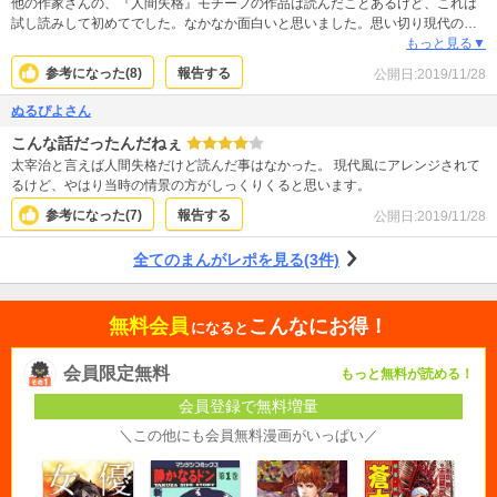
他の作家さんの、『人間失格』モチーフの作品は読んだことあるけど、これは
試し読みして初めてでした。なかなか面白いと思いました。思い切り現代の設
定にしてあるところ、読んでいて引き込まれました。次巻も読みたいが、課金
もっと見る▼
ナノデお財布が許せば‥といったところです。でも面白いと思います。
参考になった(
8
)
報告する
公開日:
2019/11/28
ぬるぴよさん
こんな話だったんだねぇ
太宰治と言えば人間失格だけど読んだ事はなかった。 現代風にアレンジされて
るけど、やはり当時の情景の方がしっくりくると思います。
参考になった(
7
)
報告する
公開日:
2019/11/28
全てのまんがレポを見る(3件)
無料会員
こんなにお得！
になると
会員限定無料
もっと無料が読める！
会員登録で無料増量
＼この他にも会員無料漫画がいっぱい／