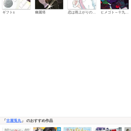
恋は雨上がりのように
ギフト±
幽麗塔
ヒメゴト～十九歳の制服～
「
古屋兎丸
」 のおすすめ作品