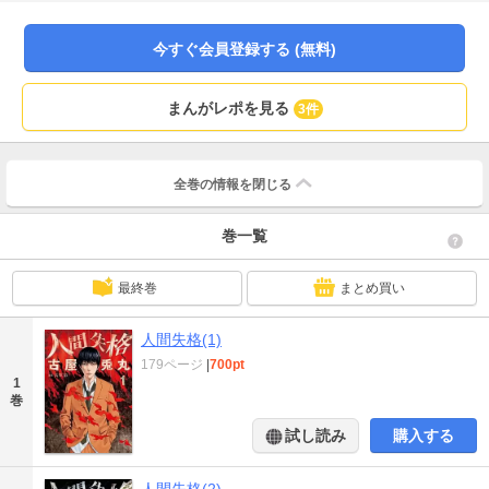
は何を恐れ、逃げていたのか。鬼才×鬼才、100年に一度の出会いが生み出した
究極にして最強のコラボレート作！ ここに登場!!
今すぐ会員登録する (無料)
まんがレポを見る
3件
全巻の情報を
閉じる
巻一覧
最終巻
まとめ買い
人間失格(1)
179ページ
|
700pt
1
巻
試し読み
購入する
人間失格(2)