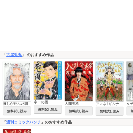
「
古屋兎丸
」 のおすすめ作品
帝一の國
推しが死んだ朝
人間失格
アマネ†ギムナジウム
無料試し読み
無料試し読み
無料試し読み
無料試し読み
「
週刊コミックバンチ
」のおすすめ作品