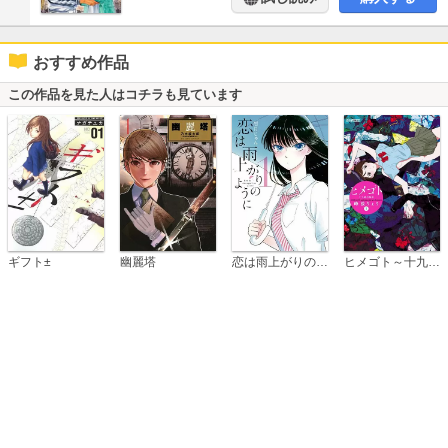
おすすめ作品
この作品を見た人はコチラも見ています
恋は雨上がりのように
ギフト±
幽麗塔
ヒメゴト～十九歳の制服～