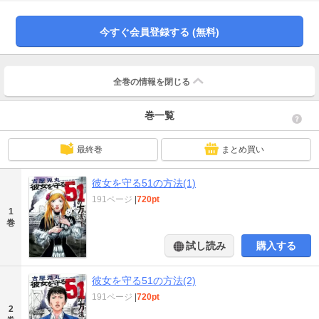
今すぐ会員登録する (無料)
全巻の情報を
閉じる
巻一覧
最終巻
まとめ買い
彼女を守る51の方法(1)
191ページ
|
720pt
1
巻
試し読み
購入する
彼女を守る51の方法(2)
191ページ
|
720pt
2