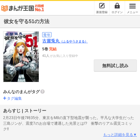
新規登録
ログイン
メニュー
彼女を守る51の方法
青年
古屋兎丸
（ふるやうさまる）
5巻
完結
41人
がお気に入り登録中
無料試し読み
みんなのまんがタグ
タグ編集
あらすじ | ストーリー
2月23日午後7時35分、東京をM8の直下型地震が襲った。平凡な大学生だった
三島ジンが、震度7のお台場で遭遇した光景とは!? 衝撃のリアル震災コミッ
ク!!
もっと詳細を見る▼