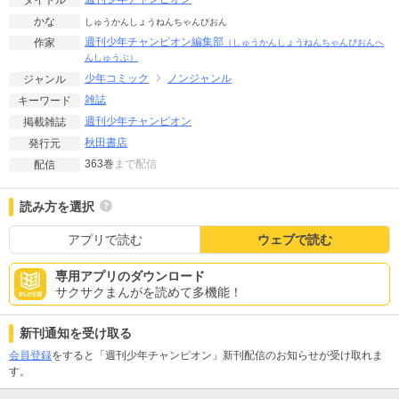
かな
しゅうかんしょうねんちゃんぴおん
週刊少年チャンピオン編集部
作家
（しゅうかんしょうねんちゃんぴおんへ
んしゅうぶ）
少年コミック
ノンジャンル
ジャンル
雑誌
キーワード
週刊少年チャンピオン
掲載雑誌
秋田書店
発行元
363巻
まで配信
配信
読み方を選択
アプリで読む
ウェブで読む
専用アプリのダウンロード
サクサクまんがを読めて多機能！
新刊通知を受け取る
会員登録
をすると「週刊少年チャンピオン」新刊配信のお知らせが受け取れま
す。