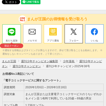
まんが王国のお得情報を受け取ろう
友だち追加
メルマガ
アプリ通知
フォロー
いいね
限定クーポン
※通知する情報およびタイミングが異なりますので、併せて受け取ることをお勧めします。 ※
通知をしないキャンペーンもあります。ご了承ください。
まんが王国
週刊少年チャンピオン編集部
少年漫画
週刊少年チャンピ
オン
週刊少年チャンピオン
週刊少年チャンピオン2025年38号
お得感No.1表記について
「電子コミックサービスに関するアンケート」
調査期間
2026年3月6日～2026年3月18日
調査対象
まんが王国または主要電子コミックサービスのうちいずれか
をメイン且つ有料で利用している20歳～69歳の男女
サンプル数
1,236サンプル