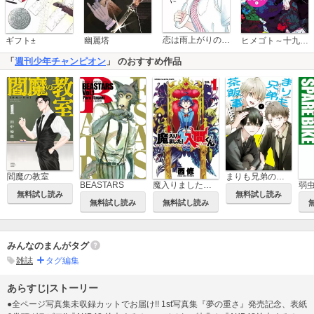
恋は雨上がりのように
ギフト±
幽麗塔
ヒメゴト～十九歳の制服～
「
週刊少年チャンピオン
」 のおすすめ作品
閻魔の教室
まりも兄弟の茶飯事
BEASTARS
魔入りました！入間くん
無料試し読み
無料試し読み
無料試し読み
無料試し読み
みんなのまんがタグ
雑誌
タグ編集
あらすじ|ストーリー
●全ページ写真集未収録カットでお届け!! 1st写真集『夢の重さ』発売記念、表紙