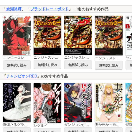
「
余湖裕輝
」 「
ブラッドレー・ボンド
」
のおすすめ作品
…他
ニンジャスレイヤー
ニンジャスレイヤー カラーライズ版
ニンジャスレイヤー殺
ニンジャスレイヤー ～マシン・オブ・ヴェンジェンス～【タテスク】
無料試し読み
無料試し読み
無料試し読み
無料試し読み
「
チャンピオンRED
」のおすすめ作品
絢爛たるグランドセーヌ
ダンジョンが現れて5年、15歳でダンジョンに挑むことにした。
妻か死か～敗戦国の女たち～
シグルイ