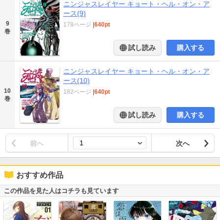
ニンジャスレイヤー キョート・ヘル・オン・ア
ース(9)
9
178ページ
|
640pt
巻
試し読み
購入する
ニンジャスレイヤー キョート・ヘル・オン・ア
ース(10)
10
182ページ
|
640pt
巻
試し読み
購入する
前へ
次へ
おすすめ作品
この作品を見た人はコチラも見ています