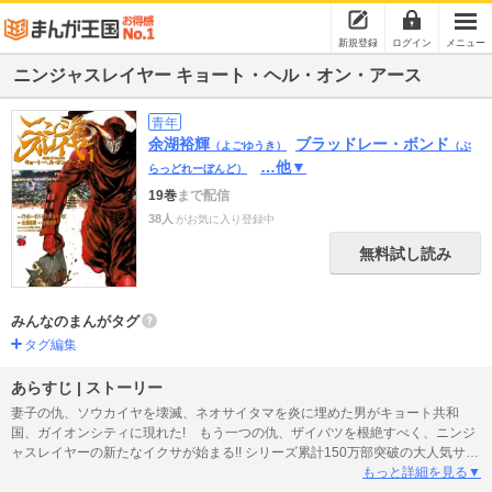
新規登録
ログイン
メニュー
ニンジャスレイヤー キョート・ヘル・オン・アース
青年
余湖裕輝
ブラッドレー・ボンド
（よごゆうき）
（ぶ
…他▼
らっどれーぼんど）
19巻
まで配信
38人
がお気に入り登録中
無料試し読み
みんなのまんがタグ
タグ編集
あらすじ | ストーリー
妻子の仇、ソウカイヤを壊滅、ネオサイタマを炎に埋めた男がキョート共和
国、ガイオンシティに現れた! もう一つの仇、ザイバツを根絶すべく、ニンジ
ャスレイヤーの新たなイクサが始まる!! シリーズ累計150万部突破の大人気サイ
バーパンクニンジャ小説、その第二部を完璧コミカライズ!!
もっと詳細を見る▼