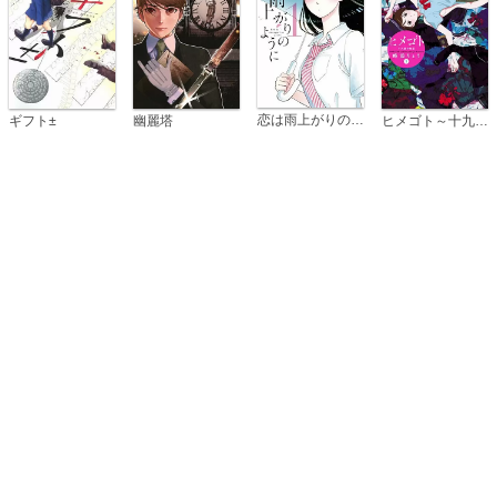
恋は雨上がりのように
ギフト±
幽麗塔
ヒメゴト～十九歳の制服～