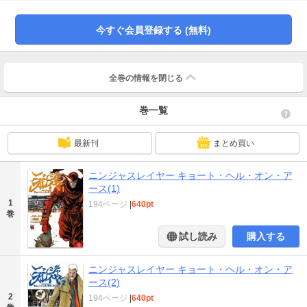
今すぐ会員登録する (無料)
全巻の情報を
閉じる
巻一覧
最新刊
まとめ買い
ニンジャスレイヤー キョート・ヘル・オン・ア
ース(1)
1
194ページ
|
640pt
巻
試し読み
購入する
ニンジャスレイヤー キョート・ヘル・オン・ア
ース(2)
2
194ページ
|
640pt