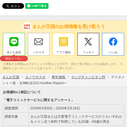
まんが王国のお得情報を受け取ろう
友だち追加
メルマガ
アプリ通知
フォロー
いいね
限定クーポン
※通知する情報およびタイミングが異なりますので、併せて受け取ることをお勧めします。 ※
通知をしないキャンペーンもあります。ご了承ください。
まんが王国
カノウヤスオ
青年漫画
ヤングチャンピオン烈
デスタメ
ントー真・女神転生DSJ Another Reportー
お得感No.1表記について
「電子コミックサービスに関するアンケート」
調査期間
2026年3月6日～2026年3月18日
調査対象
まんが王国または主要電子コミックサービスのうちいずれか
をメイン且つ有料で利用している20歳～69歳の男女