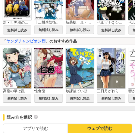
十三機兵防衛圏 公式コミックアンソロジー
新装版 真・女神転生if… 学園の悪魔使い
新・世界樹の迷宮 ミレニアムの少女
ペルソナQ シャドウ オブ ザ ラビリンス Side：P3
無料試し読み
無料試し読み
無料試し読み
無料試し読み
「
ヤングチャンピオン烈
」のおすすめ作品
高嶺の華は乱れ咲き
性食鬼
放課後ていぼう日誌
三日月がわらってる
妻
無料試し読み
無料試し読み
無料試し読み
無料試し読み
読み方を選択
アプリで読む
ウェブで読む