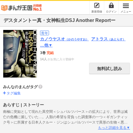
新規登録
ログイン
メニュー
デスタメントー真・女神転生DSJ Another Reportー
青年
カノウヤスオ
アトラス
（かのうやすお）
（あとらす）
…他▼
3巻
完結
14人
がお気に入り登録中
無料試し読み
みんなのまんがタグ
タグ編集
あらすじ | ストーリー
南極に突如として現れた異空間＜シュバルツバース＞の拡大により、世界は滅
亡の危機に瀕していた…。人類の希望を背負った調査隊の一つ＜ギガンティッ
ク号＞に所属する日本人クルー・ジンはシュバルツバースで異形の生物＜悪魔
＞と遭遇。絶望的な状況の中、生存をかけた戦いがはじまる……。アトラスの
もっと詳細を見る▼