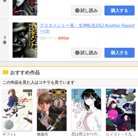
巻
試し読み
購入する
デスタメントー真・女神転生DSJ Another Report
ー(3)
3
162ページ
|
600pt
巻
試し読み
購入する
おすすめ作品
この作品を見た人はコチラも見ています
恋は雨上がりのように
ギフト±
幽麗塔
ヒメゴト～十九歳の制服～