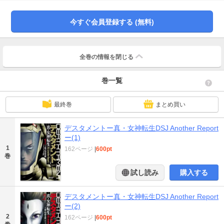
大人気ゲーム「真・女神転生 DEEP STRANGE JOURNEY」。本編では描かれ
なかったもう一つの物語を完全オリジナルコミカライズ!!
今すぐ会員登録する (無料)
全巻の情報を
閉じる
巻一覧
最終巻
まとめ買い
デスタメントー真・女神転生DSJ Another Report
ー(1)
1
162ページ
|
600pt
巻
試し読み
購入する
デスタメントー真・女神転生DSJ Another Report
ー(2)
2
162ページ
|
600pt