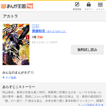
新規登録
ログイン
メニュー
アカトラ
少年
齋藤勁吾
（さいとうけいご）
3巻
完結
3人
がお気に入り登録中
無料試し読み
みんなのまんがタグ
タグ編集
あらすじ | ストーリー
時は幕末。幕府が圧政を敷く時代。倒幕軍に所属する少女・ヒバナが出会った
謎の青年・赫虎。異様にユルいが異常に強い彼の正体は、元・幕府の最高戦力
「骸」の一員で…!? 過去を超え、未来を斬り開く幕末剣戟ファンタジー、開幕!!
もっと詳細を見る▼