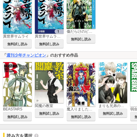
傷だらけのピアノソナタ
異世界サムライ
異世界サムライ【分冊版】
無料試し読み
無料試し読み
無料試し読み
「
週刊少年チャンピオン
」のおすすめ作品
閻魔の教室
まりも兄弟の茶飯事
BEASTARS
魔入りました！入間くん
無料試し読み
無料試し読み
無料試し読み
無料試し読み
読み方を選択