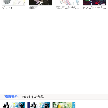
恋は雨上がりのように
ギフト±
幽麗塔
ヒメゴト～十九歳の制服～
「
齋藤勁吾
」 のおすすめ作品