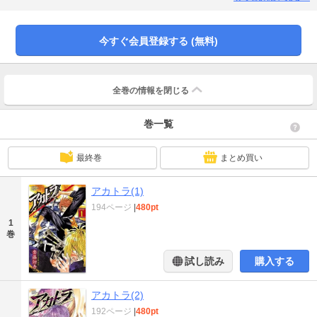
今すぐ会員登録する (無料)
全巻の情報を
閉じる
巻一覧
最終巻
まとめ買い
アカトラ(1)
194ページ
|
480pt
1
巻
試し読み
購入する
アカトラ(2)
192ページ
|
480pt