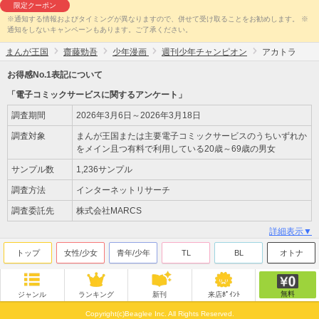
限定クーポン
※通知する情報およびタイミングが異なりますので、併せて受け取ることをお勧めします。 ※
通知をしないキャンペーンもあります。ご了承ください。
まんが王国
齋藤勁吾
少年漫画
週刊少年チャンピオン
アカトラ
お得感No.1表記について
「電子コミックサービスに関するアンケート」
調査期間
2026年3月6日～2026年3月18日
調査対象
まんが王国または主要電子コミックサービスのうちいずれか
をメイン且つ有料で利用している20歳～69歳の男女
サンプル数
1,236サンプル
調査方法
インターネットリサーチ
調査委託先
株式会社MARCS
詳細表示▼
トップ
女性/少女
青年/少年
TL
BL
オトナ
無料
ジャンル
ランキング
新刊
来店ﾎﾟｲﾝﾄ
Copyright(c)Beaglee Inc. All Rights Reserved.