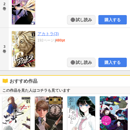
2
巻
試し読み
購入する
アカトラ(3)
192ページ
|
480pt
3
巻
試し読み
購入する
おすすめ作品
この作品を見た人はコチラも見ています