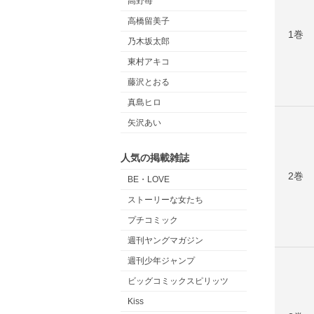
高野苺
高橋留美子
1巻
乃木坂太郎
東村アキコ
藤沢とおる
真島ヒロ
矢沢あい
人気の掲載雑誌
2巻
BE・LOVE
ストーリーな女たち
プチコミック
週刊ヤングマガジン
週刊少年ジャンプ
ビッグコミックスピリッツ
Kiss