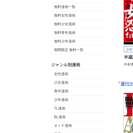
無料漫画一覧
無料女性漫画
無料少女漫画
無料青年漫画
無料少年漫画
少年
期間限定 無料一覧
中村
ジャンル別漫画
女性漫画
少女漫画
「
週刊少
青年漫画
少年漫画
TL漫画
BL漫画
オトナ漫画