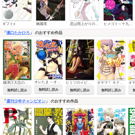
恋は雨上がりのように
ギフト±
幽麗塔
ヒメゴト～十九歳の制服～
「
瀬口たかひろ
」 のおすすめ作品
オレたま ～オレが地球を救うって!?～
織津江大志の異世界クリ娘サバイバル日誌
ヒミツのイビツ Smells Like Teen ×××
オヤマ！ キクノスケさん
無料試し読み
無料試し読み
無料試し読み
無料試し読み
「
週刊少年チャンピオン
」 のおすすめ作品