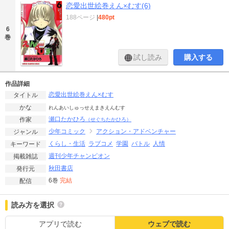
恋愛出世絵巻えん×むす(6)
188ページ
|
480pt
6
巻
試し読み
購入する
作品詳細
恋愛出世絵巻えん×むす
タイトル
かな
れんあいしゅっせえまきえんむす
瀬口たかひろ
作家
（せぐちたかひろ）
少年コミック
アクション・アドベンチャー
ジャンル
くらし・生活
ラブコメ
学園
バトル
人情
キーワード
週刊少年チャンピオン
掲載雑誌
秋田書店
発行元
6巻
完結
配信
読み方を選択
アプリで読む
ウェブで読む