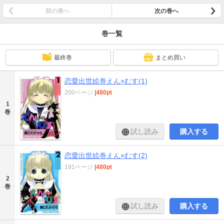
前の巻へ
次の巻へ
巻一覧
最終巻
まとめ買い
恋愛出世絵巻えん×むす(1)
200ページ
|
480pt
1
巻
試し読み
購入する
恋愛出世絵巻えん×むす(2)
191ページ
|
480pt
2
巻
試し読み
購入する