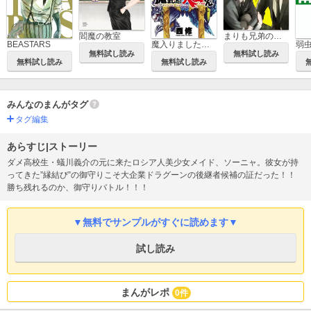
閻魔の教室
まりも兄弟の茶飯事
BEASTARS
魔入りました！入間くん
無料試し読み
無料試し読み
無料試し読み
無料試し読み
みんなのまんがタグ
タグ編集
あらすじ|ストーリー
ダメ高校生・蟻川義介の元に来たロシア人美少女メイド、ソーニャ。彼女が持
ってきた”縁結び”の御守りこそ大企業ドラグーンの後継者候補の証だった！！
勝ち残れるのか、御守りバトル！！！
▼無料でサンプルがすぐに読めます▼
試し読み
まんがレポ
0件