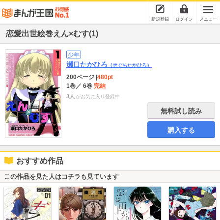
新規登録
ログイン
メニュー
恋愛出世絵巻えん×むす(1)
少年
瀬口たかひろ
（せぐちたかひろ）
200ページ
|
480pt
1巻
／ 6巻
完結
3人
がお気に入り登録中
無料試し読み
購入する
おすすめ作品
この作品を見た人はコチラも見ています