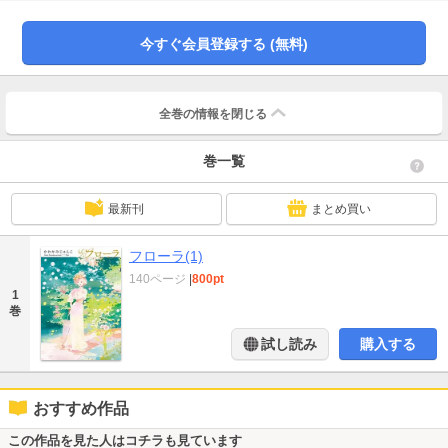
今すぐ会員登録する (無料)
全巻の情報を
閉じる
巻一覧
最新刊
まとめ買い
フローラ(1)
140ページ
|
800pt
1
巻
試し読み
購入する
おすすめ作品
この作品を見た人はコチラも見ています