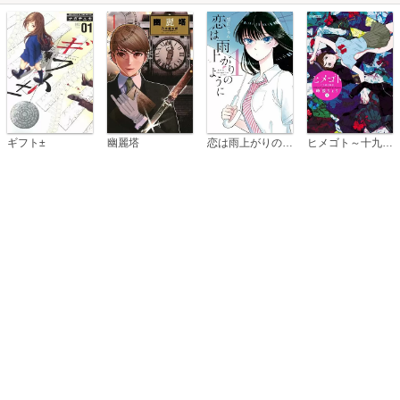
恋は雨上がりのように
ギフト±
幽麗塔
ヒメゴト～十九歳の制服～