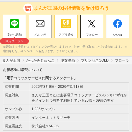
まんが王国のお得情報を受け取ろう
友だち追加
メルマガ
アプリ通知
フォロー
いいね
限定クーポン
※通知する情報およびタイミングが異なりますので、併せて受け取ることをお勧めします。 ※
通知をしないキャンペーンもあります。ご了承ください。
まんが王国
かわかみじゅんこ
少女漫画
プリンセスGOLD
フローラ
お得感No.1表記について
「電子コミックサービスに関するアンケート」
調査期間
2026年3月6日～2026年3月18日
調査対象
まんが王国または主要電子コミックサービスのうちいずれか
をメイン且つ有料で利用している20歳～69歳の男女
サンプル数
1,236サンプル
調査方法
インターネットリサーチ
調査委託先
株式会社MARCS