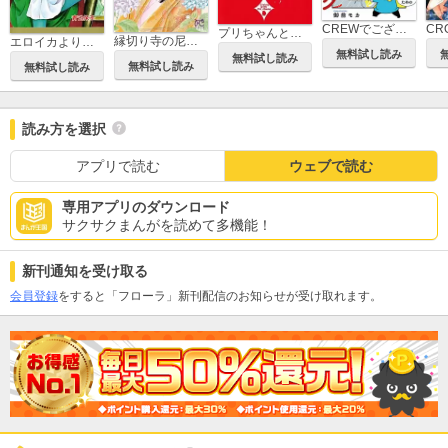
CREWでございます！ 緊急脱出に備えるためのハンドブック
CR
プリちゃんと一緒
縁切り寺の尼姫～豊臣秀頼の娘～
エロイカより愛をこめて
無料試し読み
無料試し読み
無料試し読み
無料試し読み
読み方を選択
アプリで読む
ウェブで読む
専用アプリのダウンロード
サクサクまんがを読めて多機能！
新刊通知を受け取る
会員登録
をすると「フローラ」新刊配信のお知らせが受け取れます。