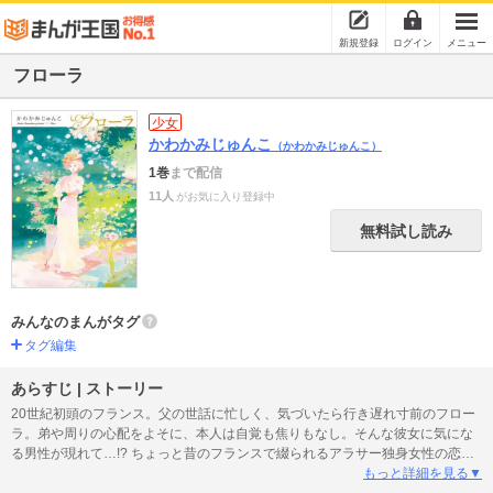
新規登録
ログイン
メニュー
フローラ
少女
かわかみじゅんこ
（かわかみじゅんこ）
1巻
まで配信
11人
がお気に入り登録中
無料試し読み
みんなのまんがタグ
タグ編集
あらすじ | ストーリー
20世紀初頭のフランス。父の世話に忙しく、気づいたら行き遅れ寸前のフロー
ラ。弟や周りの心配をよそに、本人は自覚も焦りもなし。そんな彼女に気にな
る男性が現れて…!? ちょっと昔のフランスで綴られるアラサー独身女性の恋活
コメディ!?
もっと詳細を見る▼