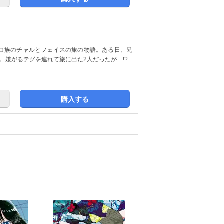
ロ族のチャルとフェイスの旅の物語。ある日、兄
。嫌がるテグを連れて旅に出た2人だったが…!?
購入する