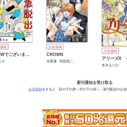
漫画
少女漫画
少女漫画
CREWでございます！ 緊急脱出に備えるためのハンドブック
CROWN
モカ
氷栗優
和田慎二
冬木るりか
新刊通知を受け取る
会員登録
をすると「砂の下の夢～空の下の緑～」新刊配信のお知