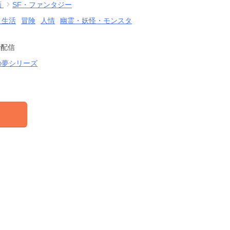
画
SF・ファンタジー
・生活
冒険
人情
幽霊・妖怪・モンスタ
で配信
の夢シリーズ