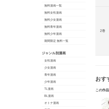
無料漫画一覧
無料女性漫画
無料少女漫画
無料青年漫画
2巻
無料少年漫画
期間限定 無料一覧
ジャンル別漫画
女性漫画
少女漫画
青年漫画
おす
少年漫画
TL漫画
この作品
BL漫画
オトナ漫画