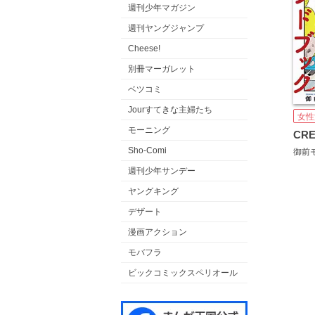
週刊少年マガジン
週刊ヤングジャンプ
Cheese!
別冊マーガレット
ベツコミ
Jourすてきな主婦たち
女性
モーニング
Sho-Comi
御前
週刊少年サンデー
ヤングキング
デザート
漫画アクション
モバフラ
ビックコミックスペリオール