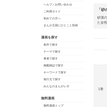
ヘルプ／お問い合わせ
「砂
ご利用ガイド
砂漠
初めての方へ
た女性
まんが王国にひとこと投稿
漫画を探す
条件で探す
テーマで探す
著者で探す
掲載雑誌で探す
キーワードで探す
発行元で探す
みんなのまんがレポ
1巻
無料漫画
無料漫画トップ