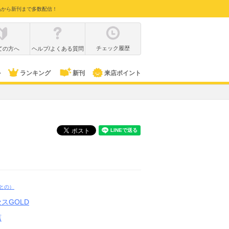
品から新刊まで多数配信！
チェック履歴
ての方へ
ヘルプ/よくある質問
ル
ランキング
新刊
来店ポイント
との）
スGOLD
店