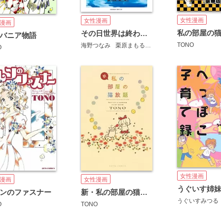
女性漫画
女性漫画
漫画
その日世界は終わる【電子オリジナル特典付き】
バニア物語
TONO
海野つなみ
栗原まもる
ひうらさとる
飛鳥あると
O
女性漫画
漫画
女性漫画
ンのファスナー
新・私の部屋の猫放題
うぐいすみつる
O
TONO