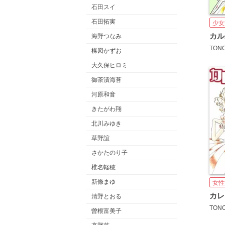
石田スイ
石田拓実
少女
カル
海野つなみ
TON
楳図かずお
大久保ヒロミ
御茶漬海苔
河原和音
きたがわ翔
北川みゆき
草野誼
さかたのり子
椎名軽穂
新條まゆ
女性
カレ
清野とおる
TON
曽根富美子