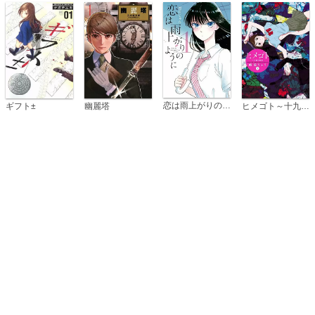
恋は雨上がりのように
ギフト±
幽麗塔
ヒメゴト～十九歳の制服～