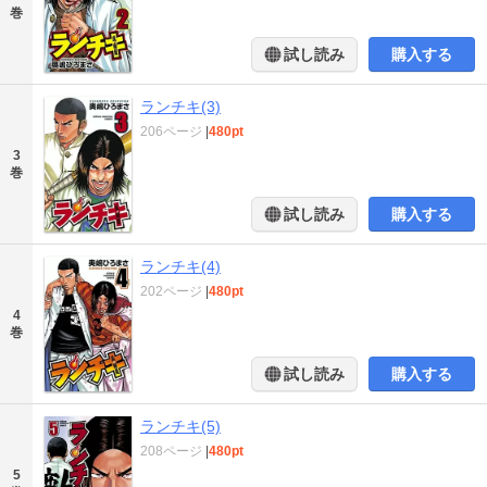
巻
試し読み
購入する
ランチキ(3)
206ページ
|
480pt
3
巻
試し読み
購入する
ランチキ(4)
202ページ
|
480pt
4
巻
試し読み
購入する
ランチキ(5)
208ページ
|
480pt
5