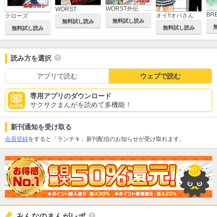
WORST外伝 ゼットン先生
WORST
BR
オイ!!オバさん
クローズ
無料試し読み
無料試し読み
無料試し読み
無料試し読み
読み方を選択
アプリで読む
ウェブで読む
専用アプリのダウンロード
サクサクまんがを読めて多機能！
新刊通知を受け取る
会員登録
をすると「ランチキ」新刊配信のお知らせが受け取れます。
みんなのまんがレポ