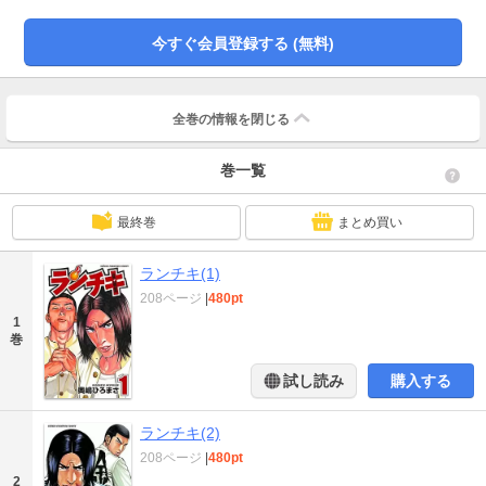
今すぐ会員登録する (無料)
全巻の情報を
閉じる
巻一覧
最終巻
まとめ買い
ランチキ(1)
208ページ
|
480pt
1
巻
試し読み
購入する
ランチキ(2)
208ページ
|
480pt
2