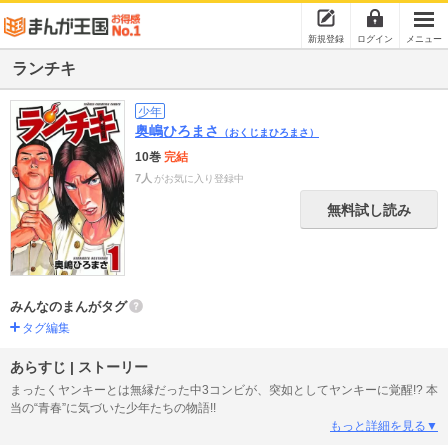
新規登録
ログイン
メニュー
ランチキ
少年
奥嶋ひろまさ
（おくじまひろまさ）
10巻
完結
7人
がお気に入り登録中
無料試し読み
みんなのまんがタグ
タグ編集
あらすじ | ストーリー
まったくヤンキーとは無縁だった中3コンビが、突如としてヤンキーに覚醒!? 本
当の“青春”に気づいた少年たちの物語!!
もっと詳細を見る▼