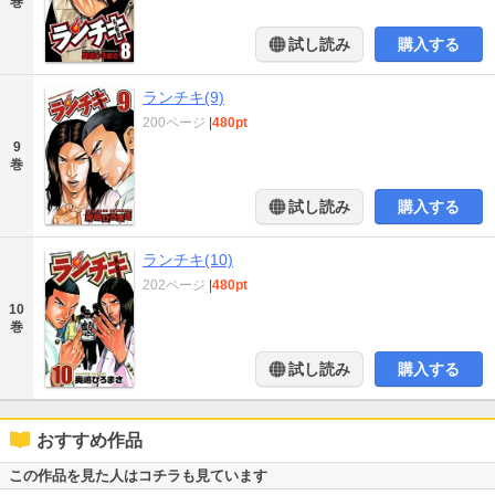
巻
試し読み
購入する
ランチキ(9)
200ページ
|
480pt
9
巻
試し読み
購入する
ランチキ(10)
202ページ
|
480pt
10
巻
試し読み
購入する
おすすめ作品
この作品を見た人はコチラも見ています