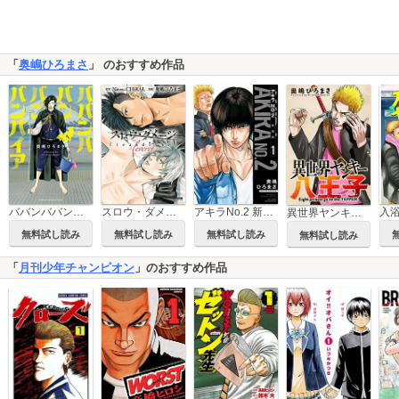
「
奥嶋ひろまさ
」 のおすすめ作品
ババンババンバンバンパイア
スロウ・ダメージ Clean dishes -leveret-【電子単行本】
アキラNo.2 新装版
異世界ヤンキー八王子 分冊版
無料試し読み
無料試し読み
無料試し読み
無料試し読み
「
月刊少年チャンピオン
」のおすすめ作品