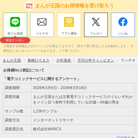
まんが王国のお得情報を受け取ろう
友だち追加
メルマガ
アプリ通知
フォロー
いいね
限定クーポン
※通知する情報およびタイミングが異なりますので、併せて受け取ることをお勧めします。 ※
通知をしないキャンペーンもあります。ご了承ください。
まんが王国
奥嶋ひろまさ
少年漫画
月刊少年チャンピオン
ランチキ
お得感No.1表記について
「電子コミックサービスに関するアンケート」
調査期間
2026年3月6日～2026年3月18日
調査対象
まんが王国または主要電子コミックサービスのうちいずれか
をメイン且つ有料で利用している20歳～69歳の男女
サンプル数
1,236サンプル
調査方法
インターネットリサーチ
調査委託先
株式会社MARCS