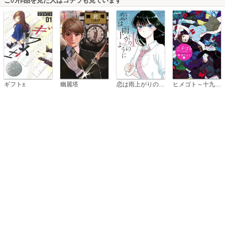
この作品を見た人はコチラも見ています
恋は雨上がりのように
ギフト±
幽麗塔
ヒメゴト～十九歳の制服～