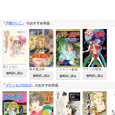
「
戸部けいこ
」 のおすすめ作品
光とともに…～自閉症児を抱えて～
幕末魔法陣
アナンの地球
ミステリー劇場
無料試し読み
無料試し読み
無料試し読み
無料試し読み
「
プリンセスGOLD
」のおすすめ作品