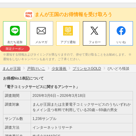
まんが王国のお得情報を受け取ろう
友だち追加
メルマガ
アプリ通知
フォロー
いいね
限定クーポン
※通知する情報およびタイミングが異なりますので、併せて受け取ることをお勧めします。 ※
通知をしないキャンペーンもあります。ご了承ください。
まんが王国
戸部けいこ
少女漫画
プリンセスGOLD
びいどろ怪談
お得感No.1表記について
「電子コミックサービスに関するアンケート」
調査期間
2026年3月6日～2026年3月18日
調査対象
まんが王国または主要電子コミックサービスのうちいずれか
をメイン且つ有料で利用している20歳～69歳の男女
サンプル数
1,236サンプル
調査方法
インターネットリサーチ