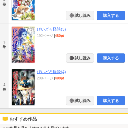
巻
試し読み
購入する
びいどろ怪談(3)
192ページ
|
480pt
3
巻
試し読み
購入する
びいどろ怪談(4)
208ページ
|
480pt
4
巻
試し読み
購入する
おすすめ作品