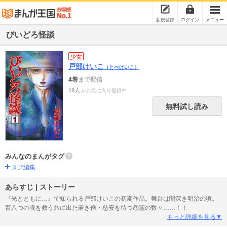
新規登録
ログイン
メニュー
びいどろ怪談
少女
戸部けいこ
（とべけいこ）
4巻
まで配信
19人
がお気に入り登録中
無料試し読み
みんなのまんがタグ
タグ編集
あらすじ | ストーリー
『光とともに…』で知られる戸部けいこの初期作品。舞台は闇深き明治の頃。
百八つの魂を救う旅に出た若き僧・慈安を待つ怨霊の数々……！！
もっと詳細を見る▼