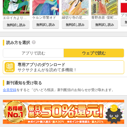
ケルン市警オド
縁切り寺の尼姫～豊臣秀頼の娘～
青野赤原 -室町足利伝-
エロイカより愛をこめて
無料試し読み
無料試し読み
無料試し読み
無料試し読み
読み方を選択
アプリで読む
ウェブで読む
専用アプリのダウンロード
サクサクまんがを読めて多機能！
新刊通知を受け取る
会員登録
をすると「びいどろ怪談」新刊配信のお知らせが受け取れます。