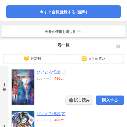
今すぐ会員登録する (無料)
全巻の情報を
閉じる
巻一覧
最新刊
まとめ買い
びいどろ怪談(1)
200ページ
|
480pt
1
巻
試し読み
購入する
びいどろ怪談(2)
208ページ
|
480pt
2